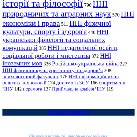
історії та філософії
ННІ
796
природничих та аграрних наук
ННІ
570
економіки і права
ННІ фізичної
511
культури, спорту і здоров'я
ННІ
440
української філології та соціальних
комунікацій
ННІ педагогічної освіти,
385
соціальної роботи і мистецтва
ННІ
372
іноземних мов
Російсько-українська війна
336
227
ННІ фізичної культури спорту та здоров’я
208
психологічний факультет
ННІ інформаційних та
176
освітніх технологій
допомога ЗСУ
спортсмени
174
166
ЧНУ
перемога
142
137
Приймальна комісія ЧНУ
119
АРХІВ НОВИН