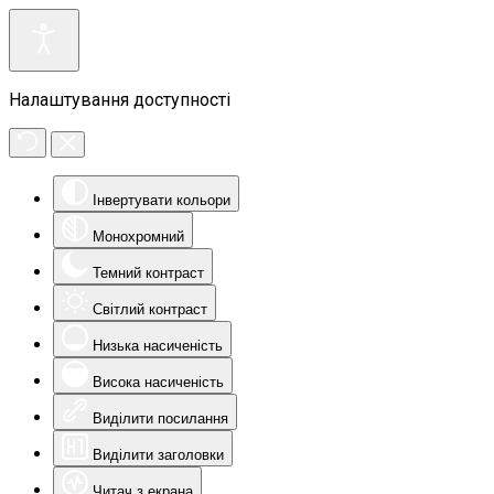
Налаштування доступності
Інвертувати кольори
Монохромний
Темний контраст
Світлий контраст
Низька насиченість
Висока насиченість
Виділити посилання
Виділити заголовки
Читач з екрана