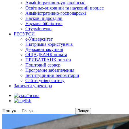
Адміністративно-управлінські
Освітньо-виховний та науковий процес
Адміністративно-господарські
Наукові підрозділи
Наукова бібліотека
Студмістечко
РЕСУРСИ
е-Університет
Підтримка користувачів
Державні закупівлі
ОЩАДБАНК оплата
ПРИВАТБАНК оплата
Поштовий сервер
Програмне забезпечення
Інституційний репозитарій
Сайти університету
Запитати у ректора
Пошук...
Пошук