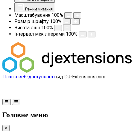
Режим читання
Масштабування
100
%
Розмір шрифту
100
%
Висота лінії
100
%
Інтервал між літерами
100
%
Плагін веб-доступності
від DJ-Extensions.com
Головне меню
×