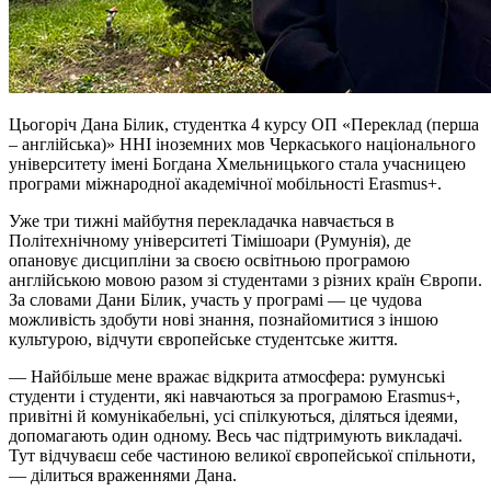
Цьогоріч Дана Білик, студентка 4 курсу ОП «Переклад (перша
– англійська)» ННІ іноземних мов Черкаського національного
університету імені Богдана Хмельницького стала учасницею
програми міжнародної академічної мобільності Erasmus+.
Уже три тижні майбутня перекладачка навчається в
Політехнічному університеті Тімішоари (Румунія), де
опановує дисципліни за своєю освітньою програмою
англійською мовою разом зі студентами з різних країн Європи.
За словами Дани Білик, участь у програмі — це чудова
можливість здобути нові знання, познайомитися з іншою
культурою, відчути європейське студентське життя.
— Найбільше мене вражає відкрита атмосфера: румунські
студенти
і
студенти, які навчаються за програмою Erasmus+,
привітні й комунікабельні, усі спілкуються, діляться ідеями,
допомагають один одному. Весь час підтримують викладачі.
Тут відчуваєш себе частиною великої європейської спільноти,
— ділиться враженнями Дана.