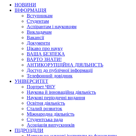
НОВИНИ
ІНФОРМАЦІЯ
Вступникам
Студентам
Аспірантам і науковцям
Викладачам
Вакансії
Документи
Цікаво про науку
ВАША БЕЗПЕКА
ВАРТО ЗНАТИ!
АНТИКОРУПЦІЙНА ДІЯЛЬНІСТЬ
Доступ до публічної інформації
Телефонний довідник
УНІВЕРСИТЕТ
Портрет ЧНУ
Наукова й інноваційна діяльність
Наукові періодичні видання
Освітня діяльність
Сталий розвиток
Міжнародна діяльність
Студентська рада
Асоціація випускників
ПІДРОЗДІЛИ
Навчально-наукові інститути та факультети