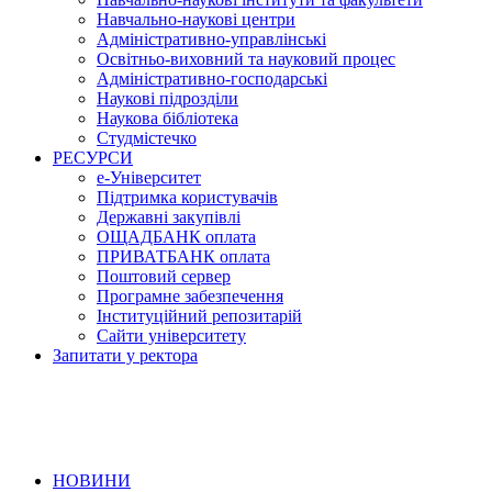
Навчально-наукові центри
Адміністративно-управлінські
Освітньо-виховний та науковий процес
Адміністративно-господарські
Наукові підрозділи
Наукова бібліотека
Студмістечко
РЕСУРСИ
е-Університет
Підтримка користувачів
Державні закупівлі
ОЩАДБАНК оплата
ПРИВАТБАНК оплата
Поштовий сервер
Програмне забезпечення
Інституційний репозитарій
Сайти університету
Запитати у ректора
НОВИНИ