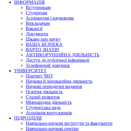
ІНФОРМАЦІЯ
Вступникам
Студентам
Аспірантам і науковцям
Викладачам
Вакансії
Документи
Цікаво про науку
ВАША БЕЗПЕКА
ВАРТО ЗНАТИ!
АНТИКОРУПЦІЙНА ДІЯЛЬНІСТЬ
Доступ до публічної інформації
Телефонний довідник
УНІВЕРСИТЕТ
Портрет ЧНУ
Наукова й інноваційна діяльність
Наукові періодичні видання
Освітня діяльність
Сталий розвиток
Міжнародна діяльність
Студентська рада
Асоціація випускників
ПІДРОЗДІЛИ
Навчально-наукові інститути та факультети
Навчально-наукові центри