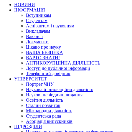
НОВИНИ
ІНФОРМАЦІЯ
Вступникам
Студентам
Аспірантам і науковцям
Викладачам
Вакансії
Документи
Цікаво про науку
ВАША БЕЗПЕКА
ВАРТО ЗНАТИ!
АНТИКОРУПЦІЙНА ДІЯЛЬНІСТЬ
Доступ до публічної інформації
Телефонний довідник
УНІВЕРСИТЕТ
Портрет ЧНУ
Наукова й інноваційна діяльність
Наукові періодичні видання
Освітня діяльність
Сталий розвиток
Міжнародна діяльність
Студентська рада
Асоціація випускників
ПІДРОЗДІЛИ
Навчально-наукові інститути та факультети