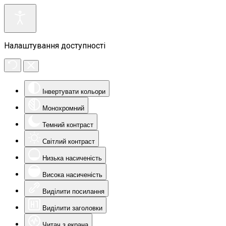
Налаштування доступності
Інвертувати кольори
Монохромний
Темний контраст
Світлий контраст
Низька насиченість
Висока насиченість
Виділити посилання
Виділити заголовки
Читач з екрана