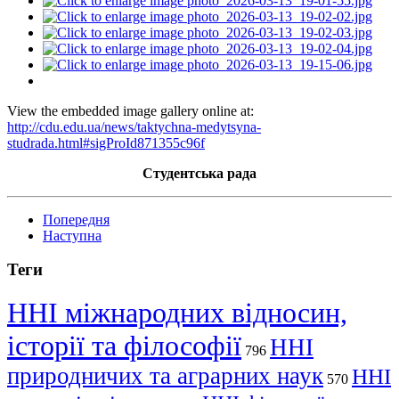
View the embedded image gallery online at:
http://cdu.edu.ua/news/taktychna-medytsyna-
studrada.html#sigProId871355c96f
Студентська рада
Попередня
Наступна
Теги
ННІ міжнародних відносин,
історії та філософії
ННІ
796
природничих та аграрних наук
ННІ
570