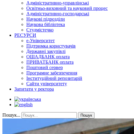
Адміністративно-управлінські
Освітньо-виховний та науковий процес
Адміністративно-господарські
Наукові підрозділи
Наукова бібліотека
Студмістечко
РЕСУРСИ
е-Університет
Підтримка користувачів
Державні закупівлі
ОЩАДБАНК оплата
ПРИВАТБАНК оплата
Поштовий сервер
Програмне забезпечення
Інституційний репозитарій
Сайти університету
Запитати у ректора
Пошук...
Пошук