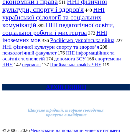
економіки і права
ННІ фізичної
511
культури, спорту і здоров'я
ННІ
440
української філології та соціальних
комунікацій
ННІ педагогічної освіти,
385
соціальної роботи і мистецтва
ННІ
372
іноземних мов
Російсько-українська війна
336
227
ННІ фізичної культури спорту та здоров’я
208
психологічний факультет
ННІ інформаційних та
176
освітніх технологій
допомога ЗСУ
спортсмени
174
166
ЧНУ
перемога
142
137
Приймальна комісія ЧНУ
119
АРХІВ НОВИН
© 2006 - 2026
Черкаський національний університет імені