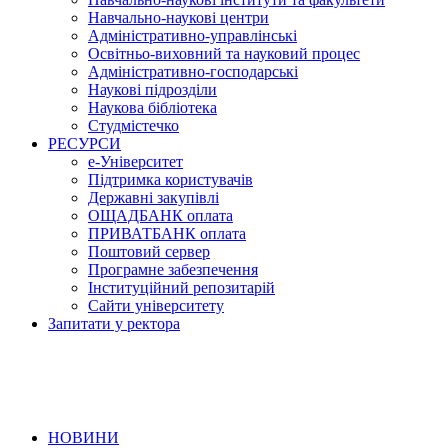
Навчально-наукові центри
Адміністративно-управлінські
Освітньо-виховний та науковий процес
Адміністративно-господарські
Наукові підрозділи
Наукова бібліотека
Студмістечко
РЕСУРСИ
е-Університет
Підтримка користувачів
Державні закупівлі
ОЩАДБАНК оплата
ПРИВАТБАНК оплата
Поштовий сервер
Програмне забезпечення
Інституційний репозитарій
Сайти університету
Запитати у ректора
НОВИНИ