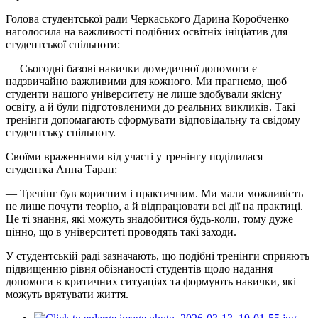
Голова студентської ради Черкаського Дарина Коробченко
наголосила на важливості подібних освітніх ініціатив для
студентської спільноти:
— Сьогодні базові навички домедичної допомоги є
надзвичайно важливими для кожного. Ми прагнемо, щоб
студенти нашого університету не лише здобували якісну
освіту, а й були підготовленими до реальних викликів. Такі
тренінги допомагають сформувати відповідальну та свідому
студентську спільноту.
Своїми враженнями від участі у тренінгу поділилася
студентка Анна Таран:
— Тренінг був корисним і практичним. Ми мали можливість
не лише почути теорію, а й відпрацювати всі дії на практиці.
Це ті знання, які можуть знадобитися будь-коли, тому дуже
цінно, що в університеті проводять такі заходи.
У студентській раді зазначають, що подібні тренінги сприяють
підвищенню рівня обізнаності студентів щодо надання
допомоги в критичних ситуаціях та формують навички, які
можуть врятувати життя.