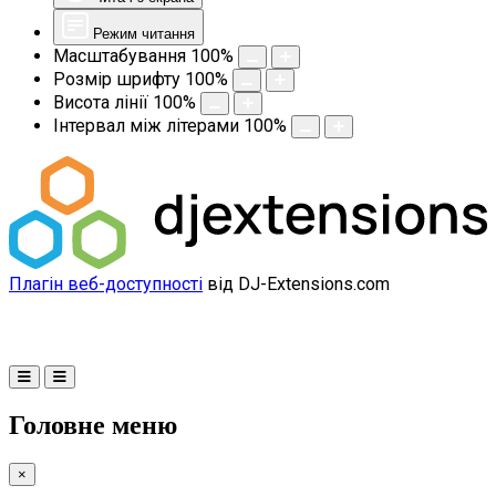
Режим читання
Масштабування
100
%
Розмір шрифту
100
%
Висота лінії
100
%
Інтервал між літерами
100
%
Плагін веб-доступності
від DJ-Extensions.com
Головне меню
×