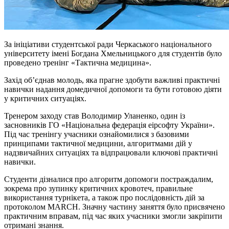
За ініціативи студентської ради Черкаського національного
університету імені Богдана Хмельницького для студентів було
проведено тренінг «Тактична медицина».
Захід об’єднав молодь, яка прагне здобути важливі практичні
навички надання домедичної допомоги та бути готовою діяти
у критичних ситуаціях.
Тренером заходу став Володимир
Уланенко
, один із
засновників ГО «Національна федерація
еірсофту
України».
Під час тренінгу учасники ознайомилися з базовими
принципами тактичної медицини, алгоритмами дій у
надзвичайних ситуаціях та відпрацювали ключові практичні
навички.
Студенти дізналися про алгоритм допомоги постраждалим,
зокрема про зупинку критичних кровотеч, правильне
використання турнікета, а також про послідовність дій за
протоколом MARCH. Значну частину заняття було присвячено
практичним вправам, під час яких учасники змогли закріпити
отримані знання.