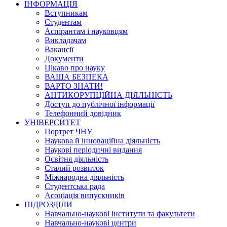
ІНФОРМАЦІЯ
Вступникам
Студентам
Аспірантам і науковцям
Викладачам
Вакансії
Документи
Цікаво про науку
ВАША БЕЗПЕКА
ВАРТО ЗНАТИ!
АНТИКОРУПЦІЙНА ДІЯЛЬНІСТЬ
Доступ до публічної інформації
Телефонний довідник
УНІВЕРСИТЕТ
Портрет ЧНУ
Наукова й інноваційна діяльність
Наукові періодичні видання
Освітня діяльність
Сталий розвиток
Міжнародна діяльність
Студентська рада
Асоціація випускників
ПІДРОЗДІЛИ
Навчально-наукові інститути та факультети
Навчально-наукові центри