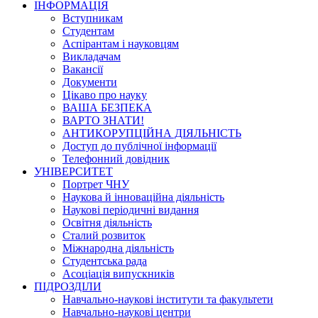
ІНФОРМАЦІЯ
Вступникам
Студентам
Аспірантам і науковцям
Викладачам
Вакансії
Документи
Цікаво про науку
ВАША БЕЗПЕКА
ВАРТО ЗНАТИ!
АНТИКОРУПЦІЙНА ДІЯЛЬНІСТЬ
Доступ до публічної інформації
Телефонний довідник
УНІВЕРСИТЕТ
Портрет ЧНУ
Наукова й інноваційна діяльність
Наукові періодичні видання
Освітня діяльність
Сталий розвиток
Міжнародна діяльність
Студентська рада
Асоціація випускників
ПІДРОЗДІЛИ
Навчально-наукові інститути та факультети
Навчально-наукові центри