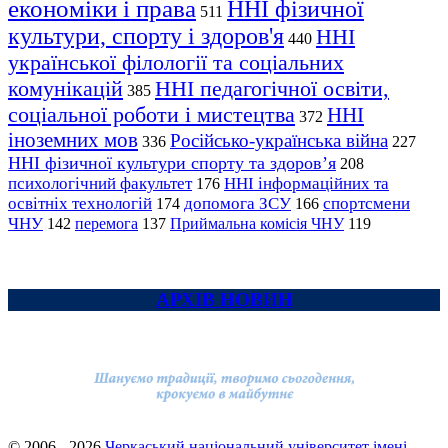
економіки і права
ННІ фізичної
511
культури, спорту і здоров'я
ННІ
440
української філології та соціальних
комунікацій
ННІ педагогічної освіти,
385
соціальної роботи і мистецтва
ННІ
372
іноземних мов
Російсько-українська війна
336
227
ННІ фізичної культури спорту та здоров’я
208
психологічний факультет
ННІ інформаційних та
176
освітніх технологій
допомога ЗСУ
спортсмени
174
166
ЧНУ
перемога
142
137
Приймальна комісія ЧНУ
119
АРХІВ НОВИН
© 2006 - 2026
Черкаський національний університет імені