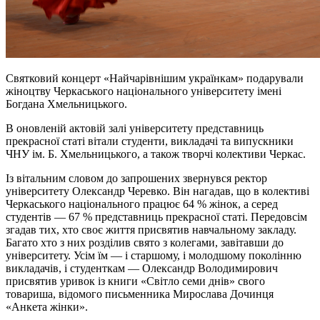
Святковий концерт «Найчарівнішим українкам» подарували
жіноцтву Черкаського національного університету імені
Богдана Хмельницького.
В оновленій актовій залі університету представниць
прекрасної статі вітали студенти, викладачі та випускники
ЧНУ ім. Б. Хмельницького, а також творчі колективи Черкас.
Із вітальним словом до запрошених звернувся ректор
університету Олександр Черевко. Він нагадав, що в колективі
Черкаського національного працює 64 % жінок, а серед
студентів — 67 % представниць прекрасної статі. Передовсім
згадав тих, хто своє життя присвятив навчальному закладу.
Багато хто з них розділив свято з колегами, завітавши до
університету. Усім їм — і старшому, і молодшому поколінню
викладачів, і студенткам — Олександр Володимирович
присвятив уривок із книги «Світло семи днів» свого
товариша, відомого письменника Мирослава Дочинця
«Анкета жінки».