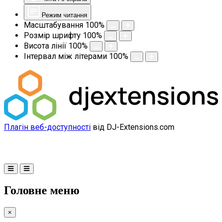
Режим читання
Масштабування
100
%
Розмір шрифту
100
%
Висота лінії
100
%
Інтервал між літерами
100
%
Плагін веб-доступності
від DJ-Extensions.com
Головне меню
×