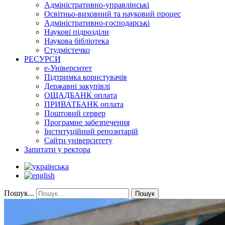
Адміністративно-управлінські
Освітньо-виховний та науковий процес
Адміністративно-господарські
Наукові підрозділи
Наукова бібліотека
Студмістечко
РЕСУРСИ
е-Університет
Підтримка користувачів
Державні закупівлі
ОЩАДБАНК оплата
ПРИВАТБАНК оплата
Поштовий сервер
Програмне забезпечення
Інституційний репозитарій
Сайти університету
Запитати у ректора
Пошук...
Пошук