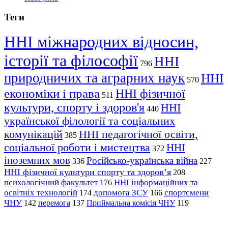
Теги
ННІ міжнародних відносин,
історії та філософії
ННІ
796
природничих та аграрних наук
ННІ
570
економіки і права
ННІ фізичної
511
культури, спорту і здоров'я
ННІ
440
української філології та соціальних
комунікацій
ННІ педагогічної освіти,
385
соціальної роботи і мистецтва
ННІ
372
іноземних мов
Російсько-українська війна
336
227
ННІ фізичної культури спорту та здоров’я
208
психологічний факультет
ННІ інформаційних та
176
освітніх технологій
допомога ЗСУ
спортсмени
174
166
ЧНУ
перемога
142
137
Приймальна комісія ЧНУ
119