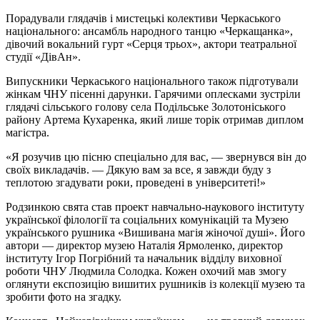
Порадували глядачів і мистецькі колективи Черкаського
національного: ансамбль народного танцю «Черкащанка»,
дівочий вокальний гурт «Серця трьох», актори театральної
студії «ДівАн».
Випускники Черкаського національного також підготували
жінкам ЧНУ пісенні дарунки. Гарячими оплесками зустріли
глядачі сільського голову села Подільське Золотоніського
району Артема Кухаренка, який лише торік отримав диплом
магістра.
«Я розучив цю пісню спеціально для вас, — звернувся він до
своїх викладачів. — Дякую вам за все, я завжди буду з
теплотою згадувати роки, проведені в університеті!»
Родзинкою свята став проект навчально-наукового інституту
української філології та соціальних комунікацій та Музею
українського рушника «Вишивана магія жіночої душі». Його
автори — директор музею Наталія Ярмоленко, директор
інституту Ігор Погрібний та начальник відділу виховної
роботи ЧНУ Людмила Солодка. Кожен охочий мав змогу
оглянути експозицію вишитих рушників із колекції музею та
зробити фото на згадку.