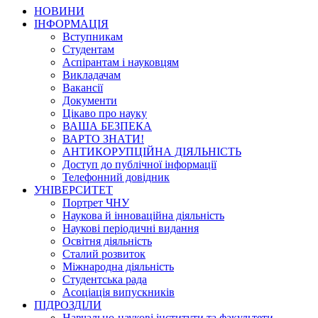
НОВИНИ
ІНФОРМАЦІЯ
Вступникам
Студентам
Аспірантам і науковцям
Викладачам
Вакансії
Документи
Цікаво про науку
ВАША БЕЗПЕКА
ВАРТО ЗНАТИ!
АНТИКОРУПЦІЙНА ДІЯЛЬНІСТЬ
Доступ до публічної інформації
Телефонний довідник
УНІВЕРСИТЕТ
Портрет ЧНУ
Наукова й інноваційна діяльність
Наукові періодичні видання
Освітня діяльність
Сталий розвиток
Міжнародна діяльність
Студентська рада
Асоціація випускників
ПІДРОЗДІЛИ
Навчально-наукові інститути та факультети