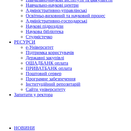
Навчально-наукові центри
Адміністративно-управлінські
Освітньо-виховний та науковий процес
Адміністративно-господарські
Наукові підрозділи
Наукова бібліотека
Студмістечко
РЕСУРСИ
е-Університет
Підтримка користувачів
Державні закупівлі
ОЩАДБАНК оплата
ПРИВАТБАНК оплата
Поштовий сервер
Програмне забезпечення
Інституційний репозитарій
Сайти університету
Запитати у ректора
НОВИНИ