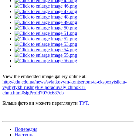
View the embedded image gallery online at:
http://cdu.edu.ua/news/sviatkovym-kontsertom-ta-ekspozytsiieiu-
vyshytykh-rushnykiv-poraduvaly-zhinok-u-
chnu.html#sigProId7070c687eb
Більше фото ви можете переглянути
ТУТ.
Попередня
Наступна