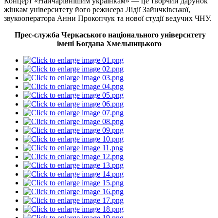
Концерт «Найчарівнішим українкам» — це творчий дарунок
жінкам університету його режисера Лідії Зайнчківської,
звукооператора Анни Прокопчук та нової студії ведучих ЧНУ.
Прес-служба Черкаського національного університету
імені Богдана Хмельницького