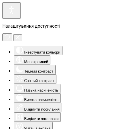
Налаштування доступності
Інвертувати кольори
Монохромний
Темний контраст
Світлий контраст
Низька насиченість
Висока насиченість
Виділити посилання
Виділити заголовки
Читач з екрана