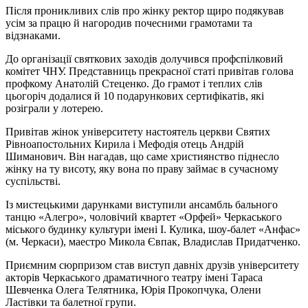
Після проникливих слів про жінку ректор щиро подякував
усім за працю й нагородив почесними грамотами та
відзнаками.
До організації святкових заходів долучився профспілковий
комітет ЧНУ. Представниць прекрасної статі привітав голова
профкому Анатолій Стеценко. До грамот і теплих слів
цьогоріч додалися й 10 подарункових сертифікатів, які
розіграли у лотерею.
Привітав жінок університету настоятель церкви Святих
Рівноапостольних Кирила і Мефодія отець Андрій
Шиманович. Він нагадав, що саме християнство піднесло
жінку на ту висоту, яку вона по праву займає в сучасному
суспільстві.
Із мистецькими дарунками виступили ансамбль бального
танцю «Алегро», чоловічий квартет «Орфей» Черкаського
міського будинку культури імені І. Кулика, шоу-балет «Анфас»
(м. Черкаси), маестро Микола Євпак, Владислав Придатченко.
Приємним сюрпризом став виступ давніх друзів університету
акторів Черкаського драматичного театру імені Тараса
Шевченка Олега Телятника, Юрія Прокопчука, Олени
Ластівки та балетної групи.