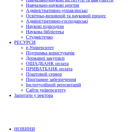
Навчально-наукові центри
Адміністративно-управлінські
Освітньо-виховний та науковий процес
Адміністративно-господарські
Наукові підрозділи
Наукова бібліотека
Студмістечко
РЕСУРСИ
е-Університет
Підтримка користувачів
Державні закупівлі
ОЩАДБАНК оплата
ПРИВАТБАНК оплата
Поштовий сервер
Програмне забезпечення
Інституційний репозитарій
Сайти університету
Запитати у ректора
НОВИНИ