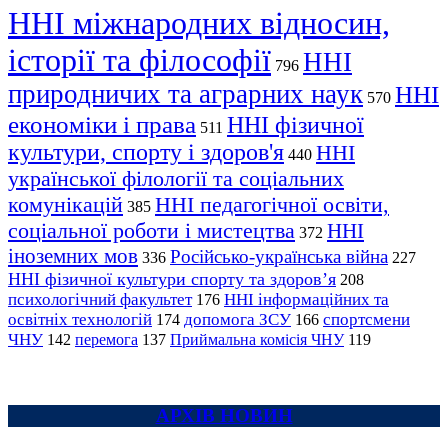
ННІ міжнародних відносин,
історії та філософії
ННІ
796
природничих та аграрних наук
ННІ
570
економіки і права
ННІ фізичної
511
культури, спорту і здоров'я
ННІ
440
української філології та соціальних
комунікацій
ННІ педагогічної освіти,
385
соціальної роботи і мистецтва
ННІ
372
іноземних мов
Російсько-українська війна
336
227
ННІ фізичної культури спорту та здоров’я
208
психологічний факультет
ННІ інформаційних та
176
освітніх технологій
допомога ЗСУ
спортсмени
174
166
ЧНУ
перемога
142
137
Приймальна комісія ЧНУ
119
АРХІВ НОВИН