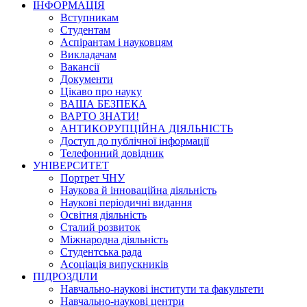
ІНФОРМАЦІЯ
Вступникам
Студентам
Аспірантам і науковцям
Викладачам
Вакансії
Документи
Цікаво про науку
ВАША БЕЗПЕКА
ВАРТО ЗНАТИ!
АНТИКОРУПЦІЙНА ДІЯЛЬНІСТЬ
Доступ до публічної інформації
Телефонний довідник
УНІВЕРСИТЕТ
Портрет ЧНУ
Наукова й інноваційна діяльність
Наукові періодичні видання
Освітня діяльність
Сталий розвиток
Міжнародна діяльність
Студентська рада
Асоціація випускників
ПІДРОЗДІЛИ
Навчально-наукові інститути та факультети
Навчально-наукові центри