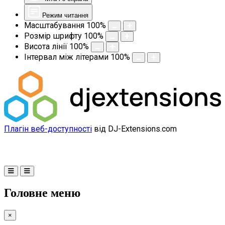
Режим читання
Масштабування
100
%
Розмір шрифту
100
%
Висота лінії
100
%
Інтервал між літерами
100
%
Плагін веб-доступності
від DJ-Extensions.com
Головне меню
×