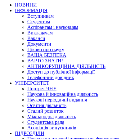
НОВИНИ
ІНФОРМАЦІЯ
Вступникам
Студентам
Аспірантам і науковцям
Викладачам
Вакансії
Документи
Цікаво про науку
ВАША БЕЗПЕКА
ВАРТО ЗНАТИ!
АНТИКОРУПЦІЙНА ДІЯЛЬНІСТЬ
Доступ до публічної інформації
Телефонний довідник
УНІВЕРСИТЕТ
Портрет ЧНУ
Наукова й інноваційна діяльність
Наукові періодичні видання
Освітня діяльність
Сталий розвиток
Міжнародна діяльність
Студентська рада
Асоціація випускників
ПІДРОЗДІЛИ
Навчально-наукові інститути та факультети