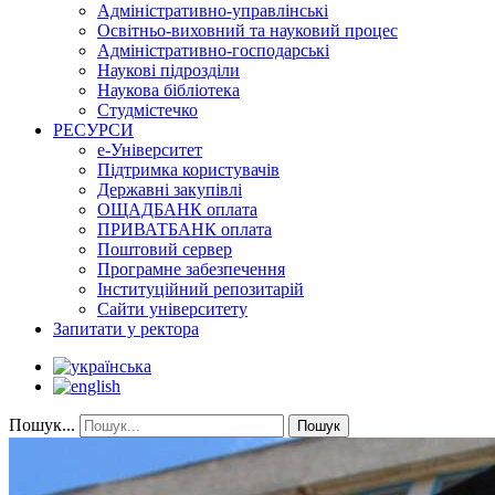
Адміністративно-управлінські
Освітньо-виховний та науковий процес
Адміністративно-господарські
Наукові підрозділи
Наукова бібліотека
Студмістечко
РЕСУРСИ
е-Університет
Підтримка користувачів
Державні закупівлі
ОЩАДБАНК оплата
ПРИВАТБАНК оплата
Поштовий сервер
Програмне забезпечення
Інституційний репозитарій
Сайти університету
Запитати у ректора
Пошук...
Пошук