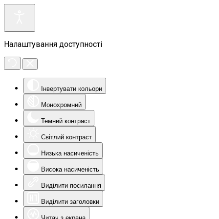
Налаштування доступності
Інвертувати кольори
Монохромний
Темний контраст
Світлий контраст
Низька насиченість
Висока насиченість
Виділити посилання
Виділити заголовки
Читач з екрана