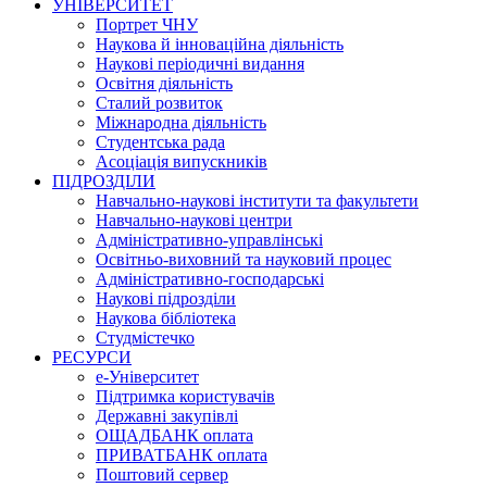
УНІВЕРСИТЕТ
Портрет ЧНУ
Наукова й інноваційна діяльність
Наукові періодичні видання
Освітня діяльність
Сталий розвиток
Міжнародна діяльність
Студентська рада
Асоціація випускників
ПІДРОЗДІЛИ
Навчально-наукові інститути та факультети
Навчально-наукові центри
Адміністративно-управлінські
Освітньо-виховний та науковий процес
Адміністративно-господарські
Наукові підрозділи
Наукова бібліотека
Студмістечко
РЕСУРСИ
е-Університет
Підтримка користувачів
Державні закупівлі
ОЩАДБАНК оплата
ПРИВАТБАНК оплата
Поштовий сервер