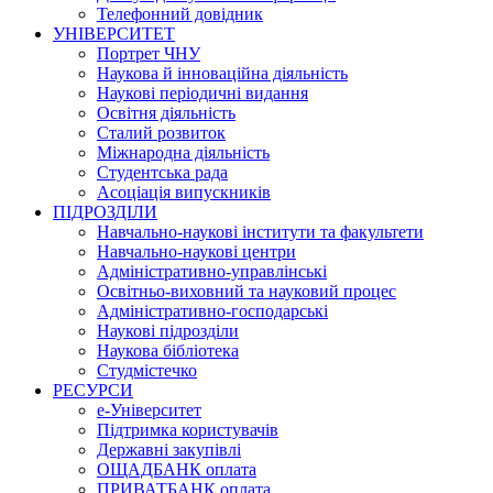
Телефонний довідник
УНІВЕРСИТЕТ
Портрет ЧНУ
Наукова й інноваційна діяльність
Наукові періодичні видання
Освітня діяльність
Сталий розвиток
Міжнародна діяльність
Студентська рада
Асоціація випускників
ПІДРОЗДІЛИ
Навчально-наукові інститути та факультети
Навчально-наукові центри
Адміністративно-управлінські
Освітньо-виховний та науковий процес
Адміністративно-господарські
Наукові підрозділи
Наукова бібліотека
Студмістечко
РЕСУРСИ
е-Університет
Підтримка користувачів
Державні закупівлі
ОЩАДБАНК оплата
ПРИВАТБАНК оплата