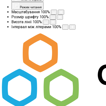
Режим читання
Масштабування
100
%
Розмір шрифту
100
%
Висота лінії
100
%
Інтервал між літерами
100
%