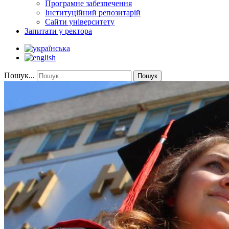
Програмне забезпечення
Інституційний репозитарій
Сайти університету
Запитати у ректора
Пошук...
Пошук