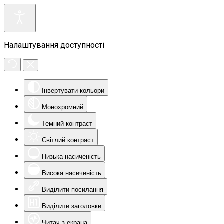
Налаштування доступності
Інвертувати кольори
Монохромний
Темний контраст
Світлий контраст
Низька насиченість
Висока насиченість
Виділити посилання
Виділити заголовки
Читач з екрана