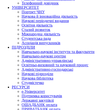
Телефонний довідник
УНІВЕРСИТЕТ
Портрет ЧНУ
Наукова й інноваційна діяльність
Наукові періодичні видання
Освітня діяльність
Сталий розвиток
Міжнародна діяльність
Студентська рада
Асоціація випускників
ПІДРОЗДІЛИ
Навчально-наукові інститути та факультети
Навчально-наукові центри
Адміністративно-управлінські
Освітньо-виховний та науковий процес
Адміністративно-господарські
Наукові підрозділи
Наукова бібліотека
Студмістечко
РЕСУРСИ
е-Університет
Підтримка користувачів
Державні закупівлі
ОЩАДБАНК оплата
ПРИВАТБАНК оплата