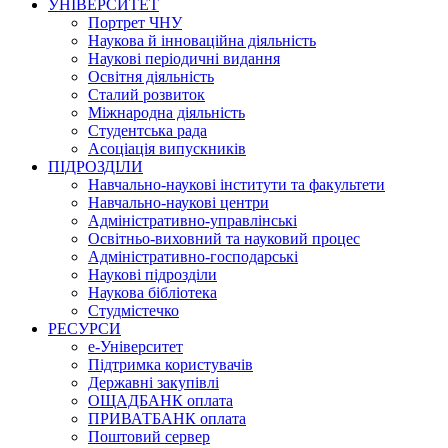
УНІВЕРСИТЕТ
Портрет ЧНУ
Наукова й інноваційна діяльність
Наукові періодичні видання
Освітня діяльність
Сталий розвиток
Міжнародна діяльність
Студентська рада
Асоціація випускників
ПІДРОЗДІЛИ
Навчально-наукові інститути та факультети
Навчально-наукові центри
Адміністративно-управлінські
Освітньо-виховний та науковий процес
Адміністративно-господарські
Наукові підрозділи
Наукова бібліотека
Студмістечко
РЕСУРСИ
е-Університет
Підтримка користувачів
Державні закупівлі
ОЩАДБАНК оплата
ПРИВАТБАНК оплата
Поштовий сервер