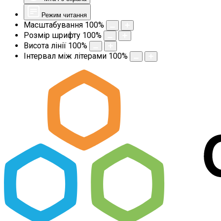
Режим читання
Масштабування
100
%
Розмір шрифту
100
%
Висота лінії
100
%
Інтервал між літерами
100
%