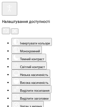
Налаштування доступності
Інвертувати кольори
Монохромний
Темний контраст
Світлий контраст
Низька насиченість
Висока насиченість
Виділити посилання
Виділити заголовки
Читач з екрана