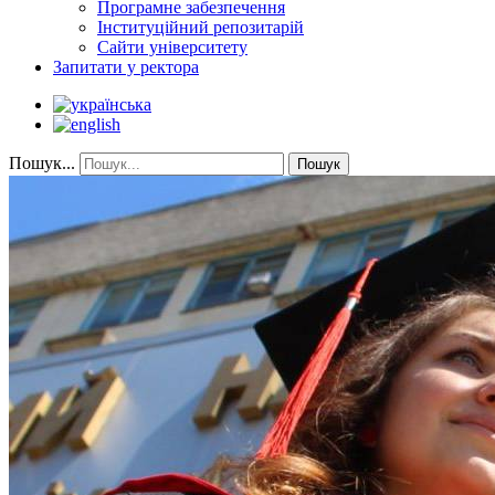
Програмне забезпечення
Інституційний репозитарій
Сайти університету
Запитати у ректора
Пошук...
Пошук