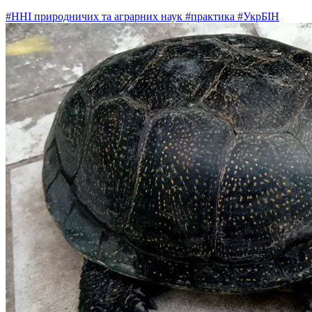
#ННІ природничих та аграрних наук
#практика
#УкрБІН