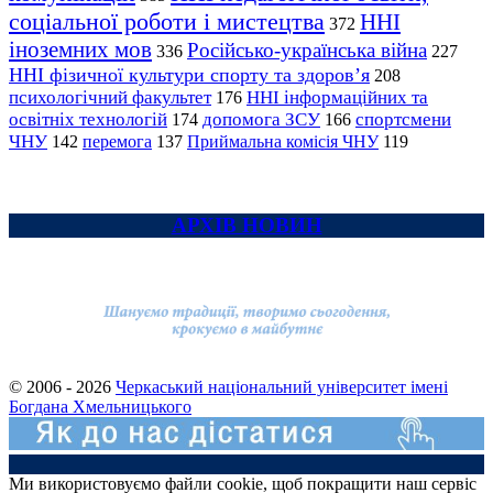
соціальної роботи і мистецтва
ННІ
372
іноземних мов
Російсько-українська війна
336
227
ННІ фізичної культури спорту та здоров’я
208
психологічний факультет
ННІ інформаційних та
176
освітніх технологій
допомога ЗСУ
спортсмени
174
166
ЧНУ
перемога
142
137
Приймальна комісія ЧНУ
119
АРХІВ НОВИН
© 2006 - 2026
Черкаський національний університет імені
Богдана Хмельницького
Ми використовуємо файли cookie, щоб покращити наш сервіс