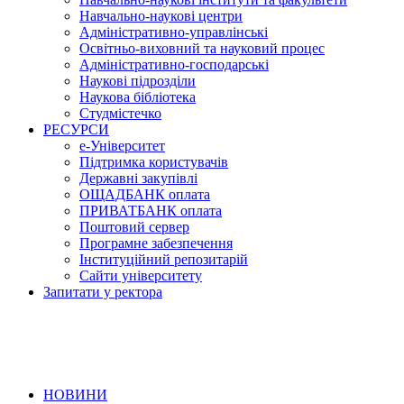
Навчально-наукові центри
Адміністративно-управлінські
Освітньо-виховний та науковий процес
Адміністративно-господарські
Наукові підрозділи
Наукова бібліотека
Студмістечко
РЕСУРСИ
е-Університет
Підтримка користувачів
Державні закупівлі
ОЩАДБАНК оплата
ПРИВАТБАНК оплата
Поштовий сервер
Програмне забезпечення
Інституційний репозитарій
Сайти університету
Запитати у ректора
НОВИНИ