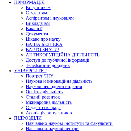
ІНФОРМАЦІЯ
Вступникам
Студентам
Аспірантам і науковцям
Викладачам
Вакансії
Документи
Цікаво про науку
ВАША БЕЗПЕКА
ВАРТО ЗНАТИ!
АНТИКОРУПЦІЙНА ДІЯЛЬНІСТЬ
Доступ до публічної інформації
Телефонний довідник
УНІВЕРСИТЕТ
Портрет ЧНУ
Наукова й інноваційна діяльність
Наукові періодичні видання
Освітня діяльність
Сталий розвиток
Міжнародна діяльність
Студентська рада
Асоціація випускників
ПІДРОЗДІЛИ
Навчально-наукові інститути та факультети
Навчально-наукові центри