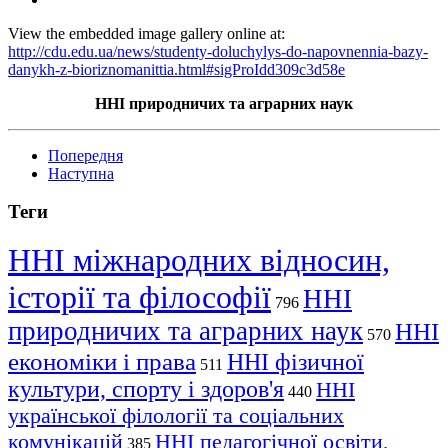
View the embedded image gallery online at:
http://cdu.edu.ua/news/studenty-doluchylys-do-napovnennia-bazy-
danykh-z-bioriznomanittia.html#sigProIdd309c3d58e
ННІ природничих та аграрних наук
Попередня
Наступна
Теги
ННІ міжнародних відносин,
історії та філософії
ННІ
796
природничих та аграрних наук
ННІ
570
економіки і права
ННІ фізичної
511
культури, спорту і здоров'я
ННІ
440
української філології та соціальних
комунікацій
ННІ педагогічної освіти,
385