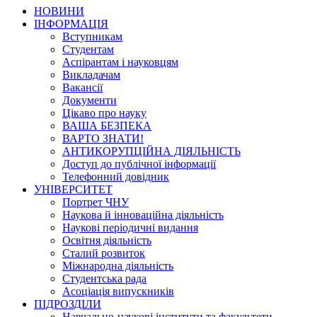
НОВИНИ
ІНФОРМАЦІЯ
Вступникам
Студентам
Аспірантам і науковцям
Викладачам
Вакансії
Документи
Цікаво про науку
ВАША БЕЗПЕКА
ВАРТО ЗНАТИ!
АНТИКОРУПЦІЙНА ДІЯЛЬНІСТЬ
Доступ до публічної інформації
Телефонний довідник
УНІВЕРСИТЕТ
Портрет ЧНУ
Наукова й інноваційна діяльність
Наукові періодичні видання
Освітня діяльність
Сталий розвиток
Міжнародна діяльність
Студентська рада
Асоціація випускників
ПІДРОЗДІЛИ
Навчально-наукові інститути та факультети