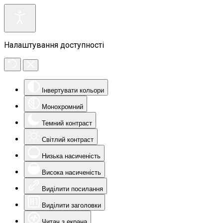
Налаштування доступності
Інвертувати кольори
Монохромний
Темний контраст
Світлий контраст
Низька насиченість
Висока насиченість
Виділити посилання
Виділити заголовки
Читач з екрана