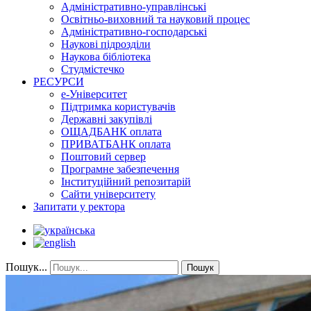
Адміністративно-управлінські
Освітньо-виховний та науковий процес
Адміністративно-господарські
Наукові підрозділи
Наукова бібліотека
Студмістечко
РЕСУРСИ
е-Університет
Підтримка користувачів
Державні закупівлі
ОЩАДБАНК оплата
ПРИВАТБАНК оплата
Поштовий сервер
Програмне забезпечення
Інституційний репозитарій
Сайти університету
Запитати у ректора
Пошук...
Пошук