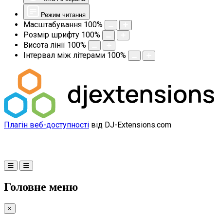
Режим читання
Масштабування
100
%
Розмір шрифту
100
%
Висота лінії
100
%
Інтервал між літерами
100
%
Плагін веб-доступності
від DJ-Extensions.com
Головне меню
×