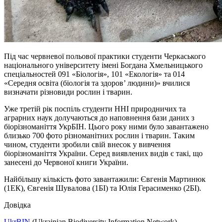
Під час червневої польової практики студенти Черкаського
національного університету імені Богдана Хмельницького
спеціальностей 091 «Біологія», 101 «Екологія» та 014
«Середня освіта (біологія та здоров’ людини)» вчилися
визначати різновиди рослин і тварин.
Уже третій рік поспіль студенти ННІ природничих та
аграрних наук долучаються до наповнення бази даних з
біорізноманіття УкрБІН.
Цього року ними було завантажено
близько 700 фото різноманітних рослин і тварин. Таким
чином, студенти зробили свій внесок у вивчення
біорізноманіття України. Серед виявлених видів є такі, що
занесені до Червоної книги України.
Найбільшу кількість фото завантажили: Євгенія Мартинюк
(1ЕК), Євгенія Шувалова (1БІ) та Юлія Герасименко (2БІ).
Довідка
UkrBIN
(Ukrainian Biodiversity Information Network) –