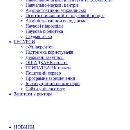
Навчально-наукові центри
Адміністративно-управлінські
Освітньо-виховний та науковий процес
Адміністративно-господарські
Наукові підрозділи
Наукова бібліотека
Студмістечко
РЕСУРСИ
е-Університет
Підтримка користувачів
Державні закупівлі
ОЩАДБАНК оплата
ПРИВАТБАНК оплата
Поштовий сервер
Програмне забезпечення
Інституційний репозитарій
Сайти університету
Запитати у ректора
НОВИНИ