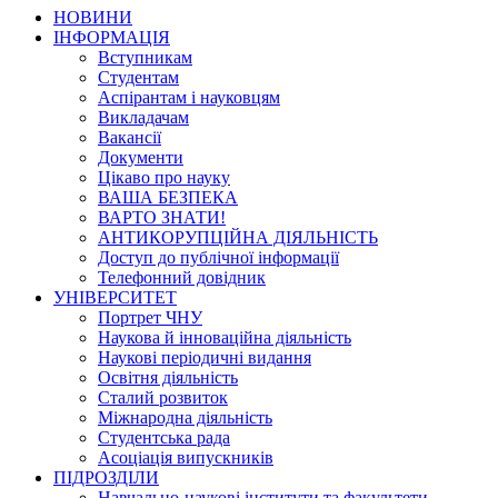
НОВИНИ
ІНФОРМАЦІЯ
Вступникам
Студентам
Аспірантам і науковцям
Викладачам
Вакансії
Документи
Цікаво про науку
ВАША БЕЗПЕКА
ВАРТО ЗНАТИ!
АНТИКОРУПЦІЙНА ДІЯЛЬНІСТЬ
Доступ до публічної інформації
Телефонний довідник
УНІВЕРСИТЕТ
Портрет ЧНУ
Наукова й інноваційна діяльність
Наукові періодичні видання
Освітня діяльність
Сталий розвиток
Міжнародна діяльність
Студентська рада
Асоціація випускників
ПІДРОЗДІЛИ
Навчально-наукові інститути та факультети