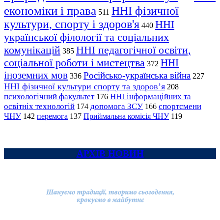
економіки і права
ННІ фізичної
511
культури, спорту і здоров'я
ННІ
440
української філології та соціальних
комунікацій
ННІ педагогічної освіти,
385
соціальної роботи і мистецтва
ННІ
372
іноземних мов
Російсько-українська війна
336
227
ННІ фізичної культури спорту та здоров’я
208
психологічний факультет
ННІ інформаційних та
176
освітніх технологій
допомога ЗСУ
спортсмени
174
166
ЧНУ
перемога
142
137
Приймальна комісія ЧНУ
119
АРХІВ НОВИН