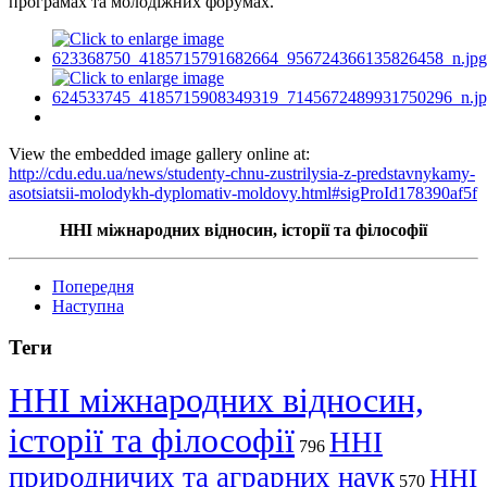
програмах та молодіжних форумах.
View the embedded image gallery online at:
http://cdu.edu.ua/news/studenty-chnu-zustrilysia-z-predstavnykamy-
asotsiatsii-molodykh-dyplomativ-moldovy.html#sigProId178390af5f
ННІ міжнародних відносин, історії та філософії
Попередня
Наступна
Теги
ННІ міжнародних відносин,
історії та філософії
ННІ
796
природничих та аграрних наук
ННІ
570