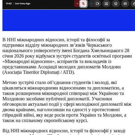
В ННІ міжнародних відносин, історії та філософії за
підтримки відділу міжнародних зв’язків Черкаського
національного університету імені Богдана Хмельницького 28
січня 2026 року відбулася зустріч студентів освітньої програми
«Міжнародні відносини», аспірантів та викладачів із
представниками Асоціації молодих дипломатів Молдови
(Asociația Tinerilor Diplomați / ATD).
Метою зустрічі стало об’єднання студентів і молоді, які
цікавляться міжнародними відносинами та дипломатією, а
також розширення міжнародної співпраці між Україною та
Молдовою засобами публічної дипломатії. Учасники
обговорили актуальні події у сфері молодіжної дипломатії між
двома країнами, наголосивши на єдності у протистоянні
гібридній війні, яку веде
росія
проти України та Молдови, а
також на спільному європейському курсі.
Від ННІ міжнародних відносин, історії та філософії у заході