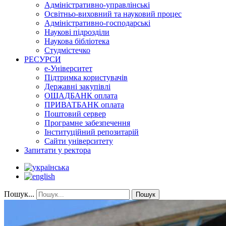
Адміністративно-управлінські
Освітньо-виховний та науковий процес
Адміністративно-господарські
Наукові підрозділи
Наукова бібліотека
Студмістечко
РЕСУРСИ
е-Університет
Підтримка користувачів
Державні закупівлі
ОЩАДБАНК оплата
ПРИВАТБАНК оплата
Поштовий сервер
Програмне забезпечення
Інституційний репозитарій
Сайти університету
Запитати у ректора
Пошук...
Пошук