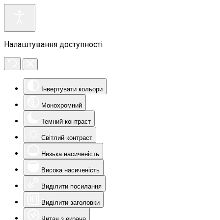
Налаштування доступності
Інвертувати кольори
Монохромний
Темний контраст
Світлий контраст
Низька насиченість
Висока насиченість
Виділити посилання
Виділити заголовки
Читач з екрана