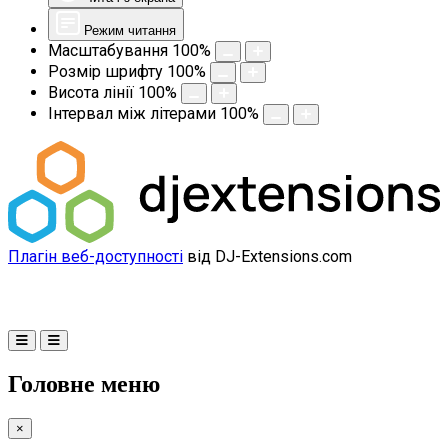
Режим читання
Масштабування
100
%
Розмір шрифту
100
%
Висота лінії
100
%
Інтервал між літерами
100
%
Плагін веб-доступності
від DJ-Extensions.com
Головне меню
×