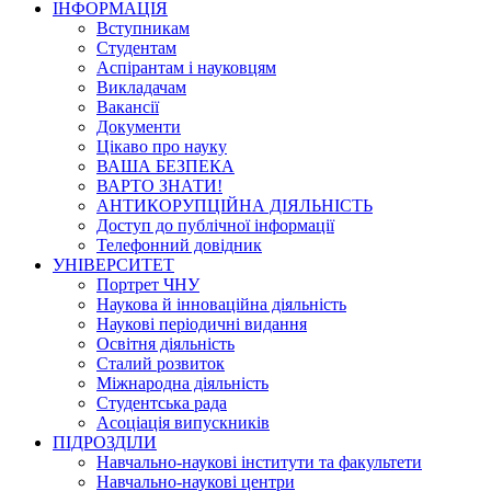
ІНФОРМАЦІЯ
Вступникам
Студентам
Аспірантам і науковцям
Викладачам
Вакансії
Документи
Цікаво про науку
ВАША БЕЗПЕКА
ВАРТО ЗНАТИ!
АНТИКОРУПЦІЙНА ДІЯЛЬНІСТЬ
Доступ до публічної інформації
Телефонний довідник
УНІВЕРСИТЕТ
Портрет ЧНУ
Наукова й інноваційна діяльність
Наукові періодичні видання
Освітня діяльність
Сталий розвиток
Міжнародна діяльність
Студентська рада
Асоціація випускників
ПІДРОЗДІЛИ
Навчально-наукові інститути та факультети
Навчально-наукові центри