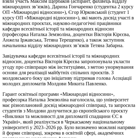
взяли участь Максим Щербаков (аспірант, фахівець відділу
міжнародних зв’язків), Дарина Гончаренко (студентка 2 курсу
ОП «Міжнародні відносини»), Єгор Юрковський (студент 1
курсу ОП «Міжнародні відносини»), які мають досвід участі в
міжнародних проєктах, науково-педагогічні працівники
кафедри всесвітньої історії та міжнародних відносин
(професорка Наталка
Земзюліна
, доцентки Вікторія Кірєєва,
Анжела
Іржавська
, Тетяна Терещенко), а також заступник
начальника відділу міжнародних зв’язків Тетяна Забарна.
Завідувачка кафедри всесвітньої історії та міжнародних
відносин, доцентка Вікторія Кірєєва запропонувала укласти
угоду про співпрацю між інституціями, з метою унормування
основи для реалізації майбутніх спільних проєктів. З
молдовського боку цю ініціативу підтримав голова Асоціації
молодих дипломатів Молдови Микита Павленко.
Гарант освітньої програми «Міжнародні відносини»,
професорка Наталка Земзюліна наголосила, що університет
має різноплановий досвід міжнародної співпраці, та запросила
студентів з Молдови долучитися до європейського проєкту
«Виклики та можливості для дипломатії спадщини ЄС в
Україні», який реалізується в Черкаському національному
університеті у 2023–2026 рр. Було визначено можливі напрями
й форми співпраці, зокрема в освітній сфері, академічних