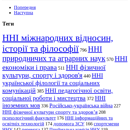
Попередня
Наступна
Теги
ННІ міжнародних відносин,
історії та філософії
ННІ
796
природничих та аграрних наук
ННІ
570
економіки і права
ННІ фізичної
511
культури, спорту і здоров'я
ННІ
440
української філології та соціальних
комунікацій
ННІ педагогічної освіти,
385
соціальної роботи і мистецтва
ННІ
372
іноземних мов
Російсько-українська війна
336
227
ННІ фізичної культури спорту та здоров’я
208
психологічний факультет
ННІ інформаційних та
176
освітніх технологій
допомога ЗСУ
спортсмени
174
166
ЧНУ
перемога
142
137
Приймальна комісія ЧНУ
119