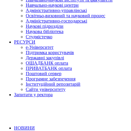
Навчально-наукові центри
Адміністративно-управлінські
Освітньо-виховний та науковий процес
Адміністративно-господарські
Наукові підрозділи
Наукова бібліотека
Студмістечко
РЕСУРСИ
е-Університет
Підтримка користувачів
Державні закупівлі
ОЩАДБАНК оплата
ПРИВАТБАНК оплата
Поштовий сервер
Програмне забезпечення
Інституційний репозитарій
Сайти університету
Запитати у ректора
НОВИНИ