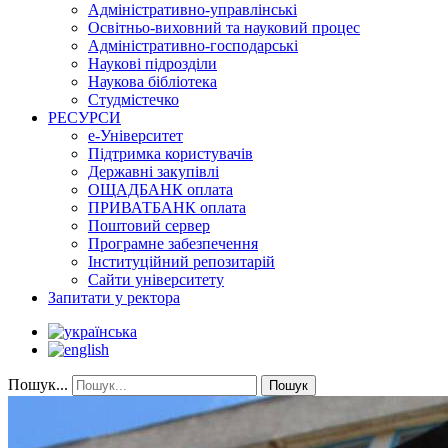
Адміністративно-управлінські
Освітньо-виховний та науковий процес
Адміністративно-господарські
Наукові підрозділи
Наукова бібліотека
Студмістечко
РЕСУРСИ
е-Університет
Підтримка користувачів
Державні закупівлі
ОЩАДБАНК оплата
ПРИВАТБАНК оплата
Поштовий сервер
Програмне забезпечення
Інституційний репозитарій
Сайти університету
Запитати у ректора
Пошук...
Пошук