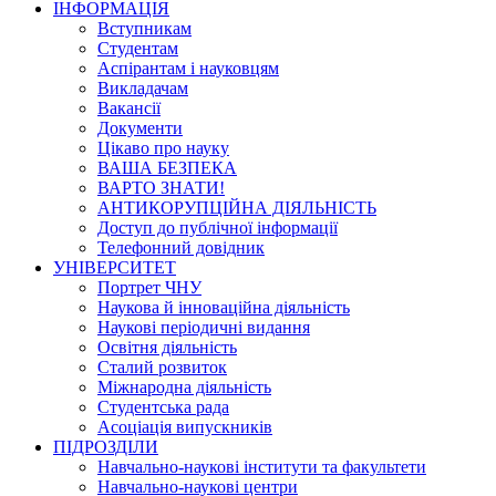
ІНФОРМАЦІЯ
Вступникам
Студентам
Аспірантам і науковцям
Викладачам
Вакансії
Документи
Цікаво про науку
ВАША БЕЗПЕКА
ВАРТО ЗНАТИ!
АНТИКОРУПЦІЙНА ДІЯЛЬНІСТЬ
Доступ до публічної інформації
Телефонний довідник
УНІВЕРСИТЕТ
Портрет ЧНУ
Наукова й інноваційна діяльність
Наукові періодичні видання
Освітня діяльність
Сталий розвиток
Міжнародна діяльність
Студентська рада
Асоціація випускників
ПІДРОЗДІЛИ
Навчально-наукові інститути та факультети
Навчально-наукові центри