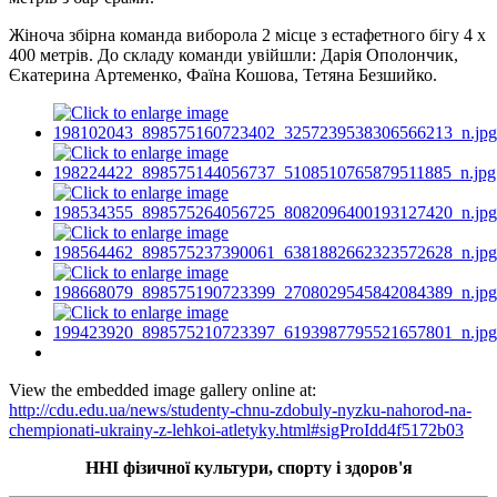
Жіноча збірна команда виборола 2 місце з естафетного бігу 4 х
400 метрів. До складу команди увійшли: Дарія Ополончик,
Єкатерина Артеменко, Фаїна Кошова, Тетяна Безшийко.
View the embedded image gallery online at:
http://cdu.edu.ua/news/studenty-chnu-zdobuly-nyzku-nahorod-na-
chempionati-ukrainy-z-lehkoi-atletyky.html#sigProIdd4f5172b03
ННІ фізичної культури, спорту і здоров'я