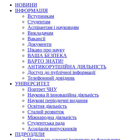
НОВИНИ
ІНФОРМАЦІЯ
Вступникам
Студентам
Аспірантам і науковцям
Викладачам
Вакансії
Документи
Цікаво про науку
ВАША БЕЗПЕКА
ВАРТО ЗНАТИ!
АНТИКОРУПЦІЙНА ДІЯЛЬНІСТЬ
Доступ до публічної інформації
Телефонний довідник
УНІВЕРСИТЕТ
Портрет ЧНУ
Наукова й інноваційна діяльність
Наукові періодичні видання
Освітня діяльність
Сталий розвиток
Міжнародна діяльність
Студентська рада
Асоціація випускників
ПІДРОЗДІЛИ
Навчально-наукові інститути та факультети