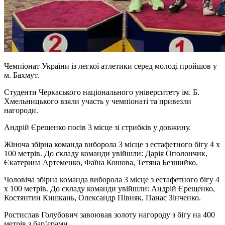
Чемпіонат України із легкої атлетики серед молоді пройшов у
м. Бахмут.
Студенти Черкаського національного університету ім. Б.
Хмельницького взяли участь у чемпіонаті та привезли
нагороди.
Андрій Єрещенко посів 3 місце зі стрибків у довжину.
Жіноча збірна команда виборола 3 місце з естафетного бігу 4 х
100 метрів. До складу команди увійшли: Дарія Ополончик,
Єкатерина Артеменко, Фаїна Кошова, Тетяна Безшийко.
Чоловіча збірна команда виборола 3 місце з естафетного бігу 4
х 100 метрів. До складу команди увійшли: Андрій Єрещенко,
Костянтин Кишкань, Олександр Півняк, Панас Зінченко.
Ростислав Голубович завоював золоту нагороду з бігу на 400
метрів з бар’єрами.