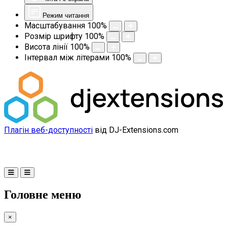
Режим читання
Масштабування
100
%
Розмір шрифту
100
%
Висота лінії
100
%
Інтервал між літерами
100
%
Плагін веб-доступності
від DJ-Extensions.com
Головне меню
×