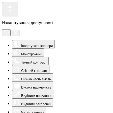
Налаштування доступності
Інвертувати кольори
Монохромний
Темний контраст
Світлий контраст
Низька насиченість
Висока насиченість
Виділити посилання
Виділити заголовки
Читач з екрана