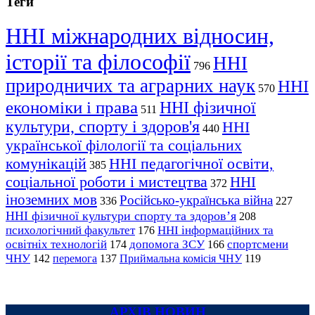
Теги
ННІ міжнародних відносин,
історії та філософії
ННІ
796
природничих та аграрних наук
ННІ
570
економіки і права
ННІ фізичної
511
культури, спорту і здоров'я
ННІ
440
української філології та соціальних
комунікацій
ННІ педагогічної освіти,
385
соціальної роботи і мистецтва
ННІ
372
іноземних мов
Російсько-українська війна
336
227
ННІ фізичної культури спорту та здоров’я
208
психологічний факультет
ННІ інформаційних та
176
освітніх технологій
допомога ЗСУ
спортсмени
174
166
ЧНУ
перемога
142
137
Приймальна комісія ЧНУ
119
АРХІВ НОВИН