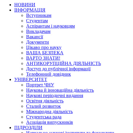
НОВИНИ
ІНФОРМАЦІЯ
Вступникам
Студентам
Аспірантам і науковцям
Викладачам
Вакансії
Документи
Цікаво про науку
ВАША БЕЗПЕКА
ВАРТО ЗНАТИ!
АНТИКОРУПЦІЙНА ДІЯЛЬНІСТЬ
Доступ до публічної інформації
Телефонний довідник
УНІВЕРСИТЕТ
Портрет ЧНУ
Наукова й інноваційна діяльність
Наукові періодичні видання
Освітня діяльність
Сталий розвиток
Міжнародна діяльність
Студентська рада
Асоціація випускників
ПІДРОЗДІЛИ
Навчально-наукові інститути та факультети