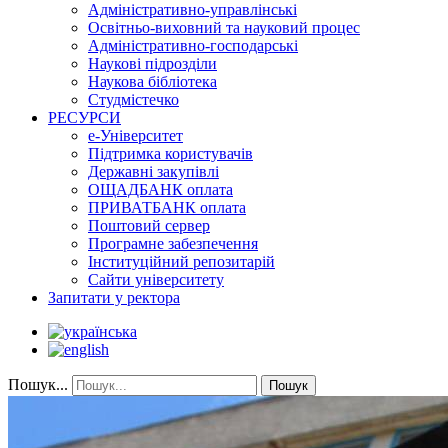
Адміністративно-управлінські
Освітньо-виховний та науковий процес
Адміністративно-господарські
Наукові підрозділи
Наукова бібліотека
Студмістечко
РЕСУРСИ
е-Університет
Підтримка користувачів
Державні закупівлі
ОЩАДБАНК оплата
ПРИВАТБАНК оплата
Поштовий сервер
Програмне забезпечення
Інституційний репозитарій
Сайти університету
Запитати у ректора
Пошук...
Пошук