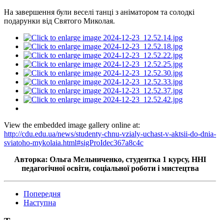
На завершення були веселі танці з аніматором та солодкі
подарунки від Святого Миколая.
View the embedded image gallery online at:
http://cdu.edu.ua/news/studenty-chnu-vzialy-uchast-v-aktsii-do-dnia-
sviatoho-mykolaia.html#sigProIdec367a8c4c
Авторка: Ольга Мельниченко, студентка 1 курсу, ННІ
педагогічної освіти, соціальної роботи
і
мистецтва
Попередня
Наступна