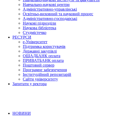
Навчально-наукові центри
Адміністративно-управлінські
Освітньо-виховний та науковий процес
Адміністративно-господарські
Наукові підрозділи
Наукова бібліотека
Студмістечко
РЕСУРСИ
е-Університет
Підтримка користувачів
Державні закупівлі
ОЩАДБАНК оплата
ПРИВАТБАНК оплата
Поштовий сервер
Програмне забезпечення
Інституційний репозитарій
Сайти університету
Запитати у ректора
НОВИНИ