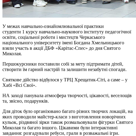
У межах навчально-ознайомлювальної практики
студенти 1 курсу навчально-наукового інституту педагогічної
освіти, соціальної роботи
і
мистецтв Черкаського
національного університету імені Богдана Хмельницького
взяли участь в акції
ДБФ
«
Карітас-Спес
» до дня Святого
Миколая.
Першокурсники поставили собі за мету підтримати дітей,
створити їм гарний настрій та залишити незабутні спогади.
Святкове дійство відбулося у ТРЦ
Хрещатик-Сіті
, а саме – у
Хабі «Всі Свої».
НА заході панувала атмосфера творчості, цікавості, веселощів
та, звісно, подарунків.
Для діток було організовано багато різних творчих локацій, на
яких проводили майстер-класи з виготовлення новорічних
кульок, різдвяної зірки також розмальовували фігурки Святого
Миколая та багато іншого. Цікавими були інтерактивні
завдання: розгадували ребуси, грали в розважальні ігри.