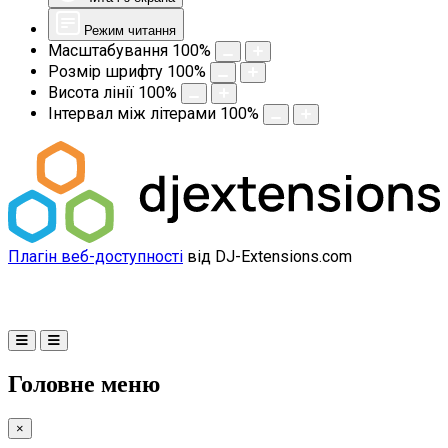
Режим читання
Масштабування
100
%
Розмір шрифту
100
%
Висота лінії
100
%
Інтервал між літерами
100
%
Плагін веб-доступності
від DJ-Extensions.com
Головне меню
×