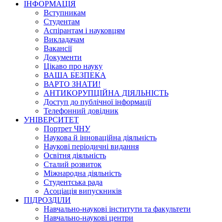
ІНФОРМАЦІЯ
Вступникам
Студентам
Аспірантам і науковцям
Викладачам
Вакансії
Документи
Цікаво про науку
ВАША БЕЗПЕКА
ВАРТО ЗНАТИ!
АНТИКОРУПЦІЙНА ДІЯЛЬНІСТЬ
Доступ до публічної інформації
Телефонний довідник
УНІВЕРСИТЕТ
Портрет ЧНУ
Наукова й інноваційна діяльність
Наукові періодичні видання
Освітня діяльність
Сталий розвиток
Міжнародна діяльність
Студентська рада
Асоціація випускників
ПІДРОЗДІЛИ
Навчально-наукові інститути та факультети
Навчально-наукові центри