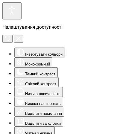
Налаштування доступності
Інвертувати кольори
Монохромний
Темний контраст
Світлий контраст
Низька насиченість
Висока насиченість
Виділити посилання
Виділити заголовки
Читач з екрана