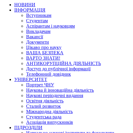
НОВИНИ
ІНФОРМАЦІЯ
Вступникам
Студентам
Аспірантам і науковцям
Викладачам
Вакансії
Документи
Цікаво про науку
ВАША БЕЗПЕКА
ВАРТО ЗНАТИ!
АНТИКОРУПЦІЙНА ДІЯЛЬНІСТЬ
Доступ до публічної інформації
Телефонний довідник
УНІВЕРСИТЕТ
Портрет ЧНУ
Наукова й інноваційна діяльність
Наукові періодичні видання
Освітня діяльність
Сталий розвиток
Міжнародна діяльність
Студентська рада
Асоціація випускників
ПІДРОЗДІЛИ
Навчально-наукові інститути та факультети