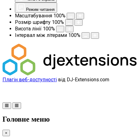
Режим читання
Масштабування
100
%
Розмір шрифту
100
%
Висота лінії
100
%
Інтервал між літерами
100
%
Плагін веб-доступності
від DJ-Extensions.com
Головне меню
×