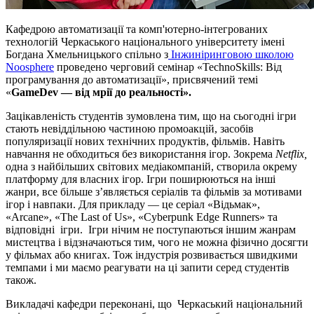
Кафедрою автоматизації та комп'ютерно-інтегрованих
технологій Черкаського національного університету імені
Богдана Хмельницького спільно з
Інжиніринговою школою
Noosphere
проведено черговий семінар «TechnoSkills: Від
програмування до автоматизації», присвячений темі
«
GameDev — від мрії до реальності».
Зацікавленість студентів зумовлена тим, що на сьогодні ігри
стають невіддільною частиною промоакцій, засобів
популяризації нових технічних продуктів, фільмів. Навіть
навчання не обходиться без використання ігор. Зокрема
Netflix,
одна з найбільших світових медіакомпаній, створила окрему
платформу для власних ігор. Ігри поширюються на інші
жанри, все більше з’являється серіалів та фільмів за мотивами
ігор і навпаки. Для прикладу — це серіал «Відьмак»,
«Arcane», «The Last of Us», «Cyberpunk Edge Runners» та
відповідні ігри. Ігри нічим не поступаються іншим жанрам
мистецтва і відзначаються тим, чого не можна фізично досягти
у фільмах або книгах. Тож індустрія розвивається швидкими
темпами і ми маємо реагувати на ці запити серед студентів
також.
Викладачі кафедри переконані, що Черкаський національний