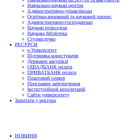
Навчально-наукові центри
Адміністративно-управлінські
Освітньо-виховний та науковий процес
Адміністративно-господарські
Наукові підрозділи
Наукова бібліотека
Студмістечко
РЕСУРСИ
е-Університет
Підтримка користувачів
Державні закупівлі
ОЩАДБАНК оплата
ПРИВАТБАНК оплата
Поштовий сервер
Програмне забезпечення
Інституційний репозитарій
Сайти університету
Запитати у ректора
НОВИНИ