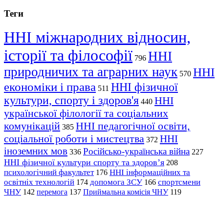
Теги
ННІ міжнародних відносин,
історії та філософії
ННІ
796
природничих та аграрних наук
ННІ
570
економіки і права
ННІ фізичної
511
культури, спорту і здоров'я
ННІ
440
української філології та соціальних
комунікацій
ННІ педагогічної освіти,
385
соціальної роботи і мистецтва
ННІ
372
іноземних мов
Російсько-українська війна
336
227
ННІ фізичної культури спорту та здоров’я
208
психологічний факультет
ННІ інформаційних та
176
освітніх технологій
допомога ЗСУ
спортсмени
174
166
ЧНУ
перемога
142
137
Приймальна комісія ЧНУ
119