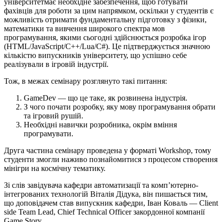
університетмає необхідне забезпечення, щоб готувати
фахівців для роботи за цим напрямком, оскільки у студентів є
можливість отримати фундаментальну підготовку з фізики,
математики та вивчення широкого спектра мов
програмування, якими сьогодні здійснюється розробка ігор
(HTML/JavaScript/C++/Lua/C#). Це підтверджується значною
кількістю випускників університету, що успішно себе
реалізували в ігровій індустрії.
Тож, в межах семінару розглянуто такі питання:
GameDev — що це таке, як розвинена індустрія.
З чого почати розробку, яку мову програмування обрати
та ігровий рушій.
Необхідні навички розробника, окрім вміння
програмувати.
Друга частина семінару проведена у форматі Workshop, тому
студенти змогли наживо познайомитися з процесом створення
мінігри на космічну тематику.
Зі слів завідувача кафедри автоматизації та комп’ютерно-
інтегрованих технологій Віталія Дідука, він пишається тим,
що доповідачем став випускник кафедри, Іван Коваль — Client
side Team Lead, Chief Technical Officer закордонної компанії
Game Story.