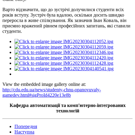
Варто відзначити, що до зустрічі долучилися студенти всіх
років вступу. Зустріч була вдалою, оскільки досить швидко
переросла в живе спілкування. Як зазначив Іван Коваль, він
приємно вражений рівнем професійних запитань, які ставили
студенти.
View the embedded image gallery online at:
http://cdu.edu.ua/news/studenty-chnu-opanovuvaly-
gamedev.html#sigProId4220e13e8b
Кафедра автоматизації та комп'ютерно-інтегрованих
технологій
Попередня
Наступна