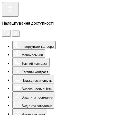
Налаштування доступності
Інвертувати кольори
Монохромний
Темний контраст
Світлий контраст
Низька насиченість
Висока насиченість
Виділити посилання
Виділити заголовки
Читач з екрана