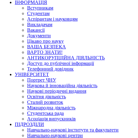
ІНФОРМАЦІЯ
Вступникам
Студентам
Аспірантам і науковцям
Викладачам
Вакансії
Документи
Цікаво про науку
ВАША БЕЗПЕКА
ВАРТО ЗНАТИ!
АНТИКОРУПЦІЙНА ДІЯЛЬНІСТЬ
Доступ до публічної інформації
Телефонний довідник
УНІВЕРСИТЕТ
Портрет ЧНУ
Наукова й інноваційна діяльність
Наукові періодичні видання
Освітня діяльність
Сталий розвиток
Міжнародна діяльність
Студентська рада
Асоціація випускників
ПІДРОЗДІЛИ
Навчально-наукові інститути та факультети
Навчально-наукові центри