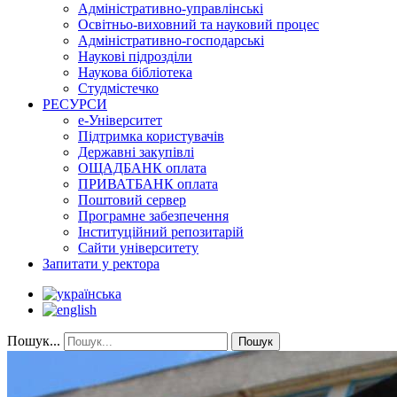
Адміністративно-управлінські
Освітньо-виховний та науковий процес
Адміністративно-господарські
Наукові підрозділи
Наукова бібліотека
Студмістечко
РЕСУРСИ
е-Університет
Підтримка користувачів
Державні закупівлі
ОЩАДБАНК оплата
ПРИВАТБАНК оплата
Поштовий сервер
Програмне забезпечення
Інституційний репозитарій
Сайти університету
Запитати у ректора
Пошук...
Пошук