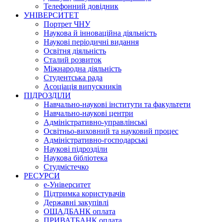
Телефонний довідник
УНІВЕРСИТЕТ
Портрет ЧНУ
Наукова й інноваційна діяльність
Наукові періодичні видання
Освітня діяльність
Сталий розвиток
Міжнародна діяльність
Студентська рада
Асоціація випускників
ПІДРОЗДІЛИ
Навчально-наукові інститути та факультети
Навчально-наукові центри
Адміністративно-управлінські
Освітньо-виховний та науковий процес
Адміністративно-господарські
Наукові підрозділи
Наукова бібліотека
Студмістечко
РЕСУРСИ
е-Університет
Підтримка користувачів
Державні закупівлі
ОЩАДБАНК оплата
ПРИВАТБАНК оплата