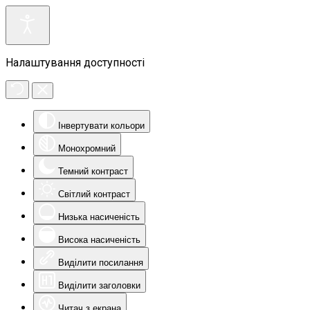
Налаштування доступності
Інвертувати кольори
Монохромний
Темний контраст
Світлий контраст
Низька насиченість
Висока насиченість
Виділити посилання
Виділити заголовки
Читач з екрана