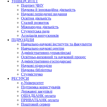
УНІВЕРСИТЕТ
Портрет ЧНУ
Наукова й інноваційна діяльність
Наукові періодичні видання
Освітня діяльність
Сталий розвиток
Міжнародна діяльність
Студентська рада
Асоціація випускників
ПІДРОЗДІЛИ
Навчально-наукові інститути та факультети
Навчально-наукові центри
Адміністративно-управлінські
Освітньо-виховний та науковий процес
Адміністративно-господарські
Наукові підрозділи
Наукова бібліотека
Студмістечко
РЕСУРСИ
е-Університет
Підтримка користувачів
Державні закупівлі
ОЩАДБАНК оплата
ПРИВАТБАНК оплата
Поштовий сервер