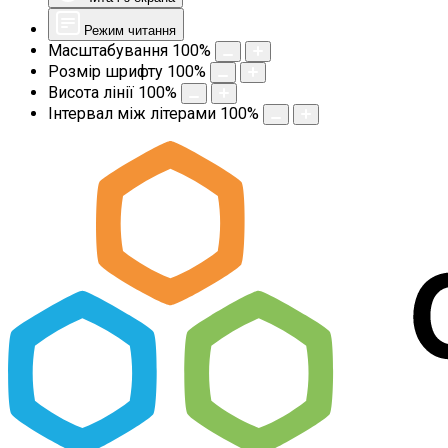
Режим читання
Масштабування
100
%
Розмір шрифту
100
%
Висота лінії
100
%
Інтервал між літерами
100
%