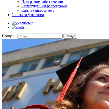
Програмне забезпечення
Інституційний репозитарій
Сайти університету
Запитати у ректора
Пошук...
Пошук