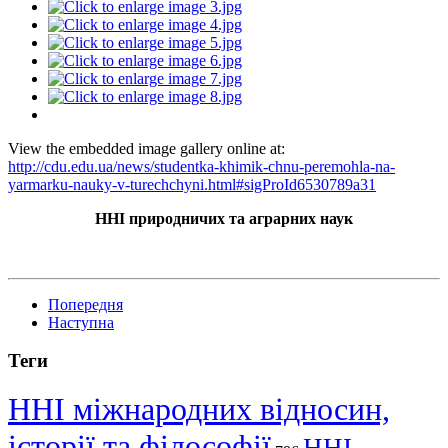
View the embedded image gallery online at:
http://cdu.edu.ua/news/studentka-khimik-chnu-peremohla-na-
yarmarku-nauky-v-turechchyni.html#sigProId6530789a31
ННІ природничих та аграрних наук
Попередня
Наступна
Теги
ННІ міжнародних відносин,
історії та філософії