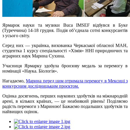
Ярмарок науки та музики Buca IMSEF відбувся в Буке
(Туреччина) 14-18 грудня. Подія об’єднала сотні конкурсантів
з усього світу.
Серед них — українка, вихованка Черкаської обласної МАН,
студентка 1 курсу спеціальності «Хімія» ННІ природничих та
аграрних наук Марина Сухина.
Учасниця Ярмарку здобула бронзову медаль за перемогу в
номінації «Наука. Біологія».
Нагадаємо,
Марина перед цим отримала перемогу в Мексиці з
конкурсним дослідницьким проєктом.
Оцінка досягнень, перших наукових здобутків на міжнародній
арені, в кількох країнах, — це неабиякий рівень! Поділяємо
радість перемоги з Мариною! Бажаємо подальших здобутків та
найвищих оцінок.