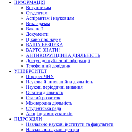
ІНФОРМАЦІЯ
Вступникам
Студентам
Аспірантам і науковцям
Викладачам
Вакансії
Документи
Цікаво про науку
ВАША БЕЗПЕКА
ВАРТО ЗНАТИ!
АНТИКОРУПЦІЙНА ДІЯЛЬНІСТЬ
Доступ до публічної інформації
Телефонний довідник
УНІВЕРСИТЕТ
Портрет ЧНУ
Наукова й інноваційна діяльність
Наукові періодичні видання
Освітня діяльність
Сталий розвиток
Міжнародна діяльність
Студентська рада
Асоціація випускників
ПІДРОЗДІЛИ
Навчально-наукові інститути та факультети
Навчально-наукові центри