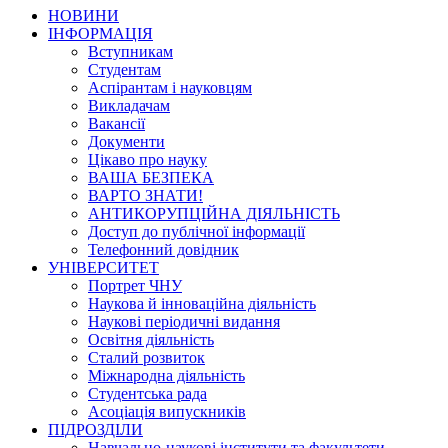
НОВИНИ
ІНФОРМАЦІЯ
Вступникам
Студентам
Аспірантам і науковцям
Викладачам
Вакансії
Документи
Цікаво про науку
ВАША БЕЗПЕКА
ВАРТО ЗНАТИ!
АНТИКОРУПЦІЙНА ДІЯЛЬНІСТЬ
Доступ до публічної інформації
Телефонний довідник
УНІВЕРСИТЕТ
Портрет ЧНУ
Наукова й інноваційна діяльність
Наукові періодичні видання
Освітня діяльність
Сталий розвиток
Міжнародна діяльність
Студентська рада
Асоціація випускників
ПІДРОЗДІЛИ
Навчально-наукові інститути та факультети