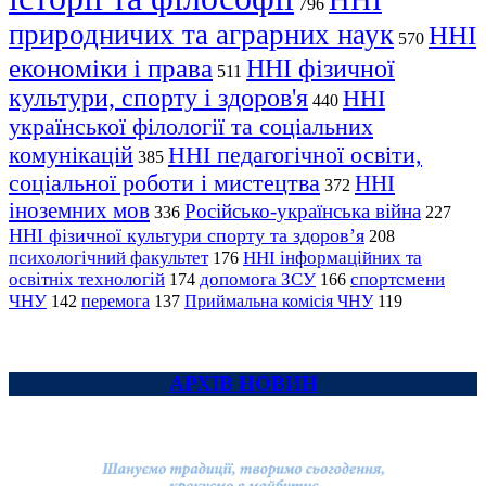
ННІ
796
природничих та аграрних наук
ННІ
570
економіки і права
ННІ фізичної
511
культури, спорту і здоров'я
ННІ
440
української філології та соціальних
комунікацій
ННІ педагогічної освіти,
385
соціальної роботи і мистецтва
ННІ
372
іноземних мов
Російсько-українська війна
336
227
ННІ фізичної культури спорту та здоров’я
208
психологічний факультет
ННІ інформаційних та
176
освітніх технологій
допомога ЗСУ
спортсмени
174
166
ЧНУ
перемога
142
137
Приймальна комісія ЧНУ
119
АРХІВ НОВИН