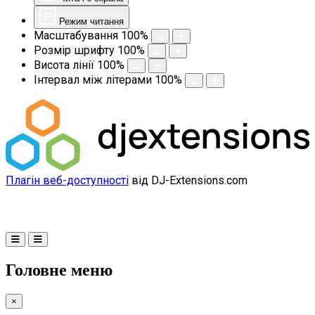
Режим читання
Масштабування
100
%
Розмір шрифту
100
%
Висота лінії
100
%
Інтервал між літерами
100
%
Плагін веб-доступності
від DJ-Extensions.com
Головне меню
×