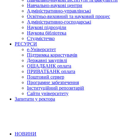
Навчально-наукові центри
Адміністративно-управлінські
Освітньо-виховний та науковий процес
Адміністративно-господарські
Наукові підрозділи
Наукова бібліотека
Студмістечко
РЕСУРСИ
е-Університет
Підтримка користувачів
Державні закупівлі
ОЩАДБАНК оплата
ПРИВАТБАНК оплата
Поштовий сервер
Програмне забезпечення
Інституційний репозитарій
Сайти університету
Запитати у ректора
НОВИНИ