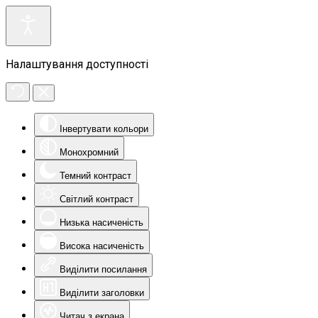
Налаштування доступності
Інвертувати кольори
Монохромний
Темний контраст
Світлий контраст
Низька насиченість
Висока насиченість
Виділити посилання
Виділити заголовки
Читач з екрана