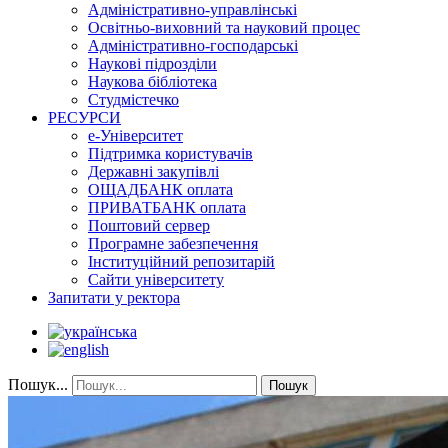
Адміністративно-управлінські
Освітньо-виховний та науковий процес
Адміністративно-господарські
Наукові підрозділи
Наукова бібліотека
Студмістечко
РЕСУРСИ
е-Університет
Підтримка користувачів
Державні закупівлі
ОЩАДБАНК оплата
ПРИВАТБАНК оплата
Поштовий сервер
Програмне забезпечення
Інституційний репозитарій
Сайти університету
Запитати у ректора
Пошук...
Пошук