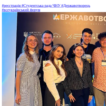
#реєстрація
#Студентська рада ЧНУ
#Державотворець
#всеукраїнський форум