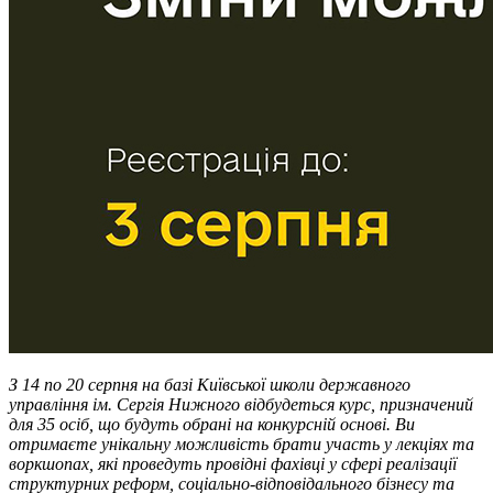
З 14 по 20 серпня на базі Київської школи державного
управління ім. Сергія Нижного відбудеться курс, призначений
для 35 осіб, що будуть обрані на конкурсній основі. Ви
отримаєте унікальну можливість брати участь у лекціях та
воркшопах, які проведуть провідні фахівці у сфері реалізації
структурних реформ, соціально-відповідального бізнесу та