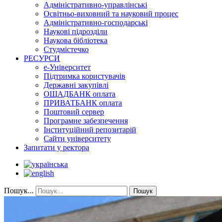
Адміністративно-управлінські
Освітньо-виховний та науковий процес
Адміністративно-господарські
Наукові підрозділи
Наукова бібліотека
Студмістечко
РЕСУРСИ
е-Університет
Підтримка користувачів
Державні закупівлі
ОЩАДБАНК оплата
ПРИВАТБАНК оплата
Поштовий сервер
Програмне забезпечення
Інституційний репозитарій
Сайти університету
Запитати у ректора
Пошук...
Пошук