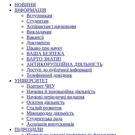
НОВИНИ
ІНФОРМАЦІЯ
Вступникам
Студентам
Аспірантам і науковцям
Викладачам
Вакансії
Документи
Цікаво про науку
ВАША БЕЗПЕКА
ВАРТО ЗНАТИ!
АНТИКОРУПЦІЙНА ДІЯЛЬНІСТЬ
Доступ до публічної інформації
Телефонний довідник
УНІВЕРСИТЕТ
Портрет ЧНУ
Наукова й інноваційна діяльність
Наукові періодичні видання
Освітня діяльність
Сталий розвиток
Міжнародна діяльність
Студентська рада
Асоціація випускників
ПІДРОЗДІЛИ
Навчально-наукові інститути та факультети