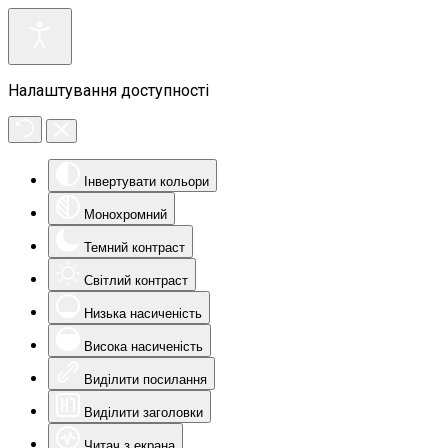
Налаштування доступності
Інвертувати кольори
Монохромний
Темний контраст
Світлий контраст
Низька насиченість
Висока насиченість
Виділити посилання
Виділити заголовки
Читач з екрана