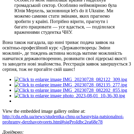
громадський сектор. Особливо неймовірною була
Юлія Мерхель, засновниця let's do it Ukraine. Ми
можемо самими стати змінами, яких прагнемо
зробити у країні. Потрібно вірити, прагнути і
багато працювати — усе вдасться, — поділилася
враженнями студентка ЧНУ.
Вона також нагадала, що нині триває подача заявок на
освітньо-професійний курс «Державотворець: Зміни
можливі», де тиждень активна молодь матиме можливість
навчатися державотворенню, розвивати свої лідерські якості
та заводити нові знайомства. Реєстрація заявок завершується 3
серпня, тож не прогайте свій шанс!
View the embedded image gallery online at:
http://cdu.edu.ua/news/studentka-chnu-uchasnytsia-natsionalnoi-
prohramy-derzhavotvorets.html#sigProIdbc2ea68e78
Довідково: