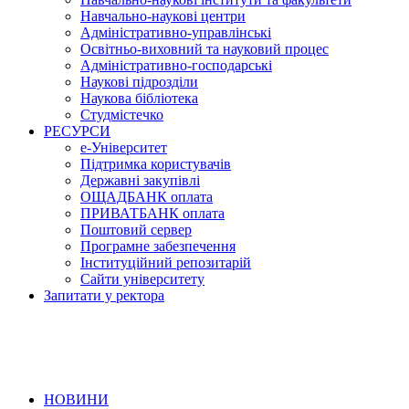
Навчально-наукові центри
Адміністративно-управлінські
Освітньо-виховний та науковий процес
Адміністративно-господарські
Наукові підрозділи
Наукова бібліотека
Студмістечко
РЕСУРСИ
е-Університет
Підтримка користувачів
Державні закупівлі
ОЩАДБАНК оплата
ПРИВАТБАНК оплата
Поштовий сервер
Програмне забезпечення
Інституційний репозитарій
Сайти університету
Запитати у ректора
НОВИНИ