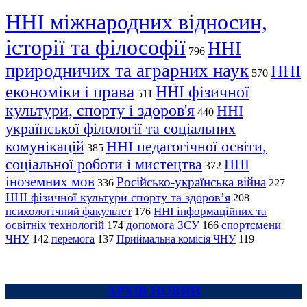
ННІ міжнародних відносин,
історії та філософії
ННІ
796
природничих та аграрних наук
ННІ
570
економіки і права
ННІ фізичної
511
культури, спорту і здоров'я
ННІ
440
української філології та соціальних
комунікацій
ННІ педагогічної освіти,
385
соціальної роботи і мистецтва
ННІ
372
іноземних мов
Російсько-українська війна
336
227
ННІ фізичної культури спорту та здоров’я
208
психологічний факультет
ННІ інформаційних та
176
освітніх технологій
допомога ЗСУ
спортсмени
174
166
ЧНУ
перемога
142
137
Приймальна комісія ЧНУ
119
АРХІВ НОВИН