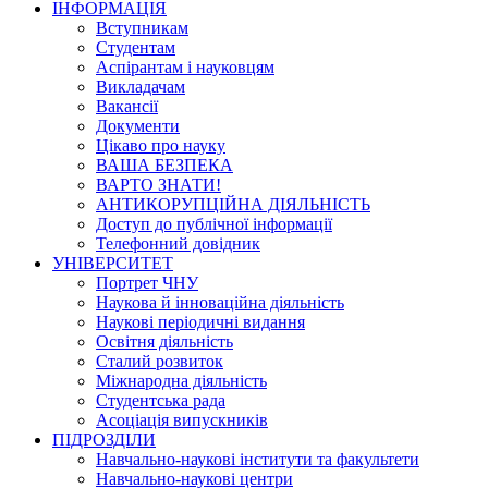
ІНФОРМАЦІЯ
Вступникам
Студентам
Аспірантам і науковцям
Викладачам
Вакансії
Документи
Цікаво про науку
ВАША БЕЗПЕКА
ВАРТО ЗНАТИ!
АНТИКОРУПЦІЙНА ДІЯЛЬНІСТЬ
Доступ до публічної інформації
Телефонний довідник
УНІВЕРСИТЕТ
Портрет ЧНУ
Наукова й інноваційна діяльність
Наукові періодичні видання
Освітня діяльність
Сталий розвиток
Міжнародна діяльність
Студентська рада
Асоціація випускників
ПІДРОЗДІЛИ
Навчально-наукові інститути та факультети
Навчально-наукові центри