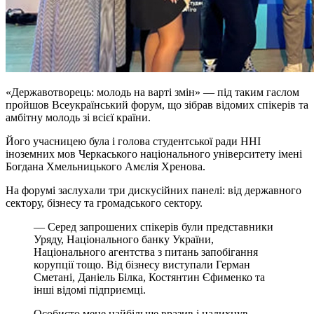
«Державотворець: молодь на варті змін» — під таким гаслом
пройшов Всеукраїнський форум, що зібрав відомих спікерів та
амбітну молодь зі всієї країни.
Його учасницею була і голова студентської ради ННІ
іноземних мов Черкаського національного університету імені
Богдана Хмельницького Амєлія Хренова.
На форумі заслухали три дискусійних панелі: від державного
сектору, бізнесу та громадського сектору.
— Серед запрошених спікерів були представники
Уряду, Національного банку України,
Національного агентства з питань запобігання
корупції тощо. Від бізнесу виступали Герман
Сметані, Даніель Білка, Костянтин Єфименко та
інші відомі підприємці.
Особисто мене найбільше вразив і надихнув