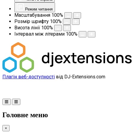
Режим читання
Масштабування
100
%
Розмір шрифту
100
%
Висота лінії
100
%
Інтервал між літерами
100
%
Плагін веб-доступності
від DJ-Extensions.com
Головне меню
×