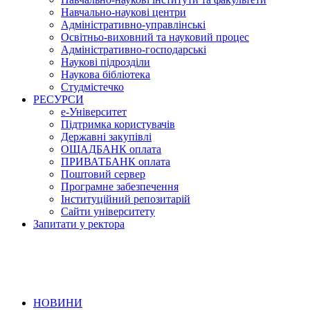
Навчально-наукові центри
Адміністративно-управлінські
Освітньо-виховний та науковий процес
Адміністративно-господарські
Наукові підрозділи
Наукова бібліотека
Студмістечко
РЕСУРСИ
е-Університет
Підтримка користувачів
Державні закупівлі
ОЩАДБАНК оплата
ПРИВАТБАНК оплата
Поштовий сервер
Програмне забезпечення
Інституційний репозитарій
Сайти університету
Запитати у ректора
НОВИНИ