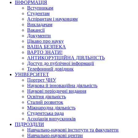
ІНФОРМАЦІЯ
Вступникам
Студентам
Аспірантам і науковцям
Викладачам
Вакансії
Документи
Цікаво про науку
ВАША БЕЗПЕКА
ВАРТО ЗНАТИ!
АНТИКОРУПЦІЙНА ДІЯЛЬНІСТЬ
Доступ до публічної інформації
Телефонний довідник
УНІВЕРСИТЕТ
Портрет ЧНУ
Наукова й інноваційна діяльність
Наукові періодичні видання
Освітня діяльність
Сталий розвиток
Міжнародна діяльність
Студентська рада
Асоціація випускників
ПІДРОЗДІЛИ
Навчально-наукові інститути та факультети
Навчально-наукові центри