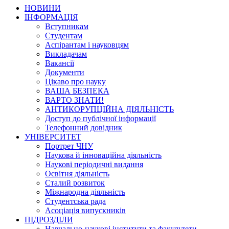
НОВИНИ
ІНФОРМАЦІЯ
Вступникам
Студентам
Аспірантам і науковцям
Викладачам
Вакансії
Документи
Цікаво про науку
ВАША БЕЗПЕКА
ВАРТО ЗНАТИ!
АНТИКОРУПЦІЙНА ДІЯЛЬНІСТЬ
Доступ до публічної інформації
Телефонний довідник
УНІВЕРСИТЕТ
Портрет ЧНУ
Наукова й інноваційна діяльність
Наукові періодичні видання
Освітня діяльність
Сталий розвиток
Міжнародна діяльність
Студентська рада
Асоціація випускників
ПІДРОЗДІЛИ
Навчально-наукові інститути та факультети