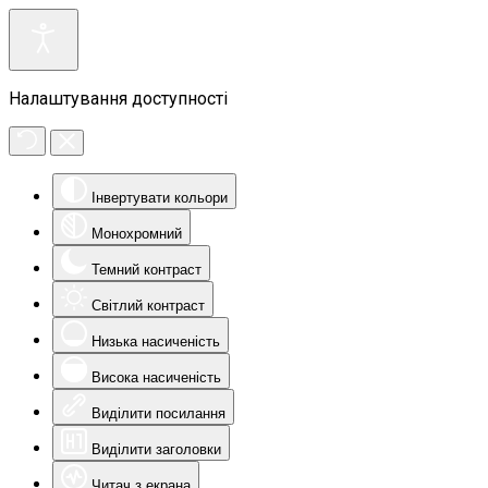
Налаштування доступності
Інвертувати кольори
Монохромний
Темний контраст
Світлий контраст
Низька насиченість
Висока насиченість
Виділити посилання
Виділити заголовки
Читач з екрана