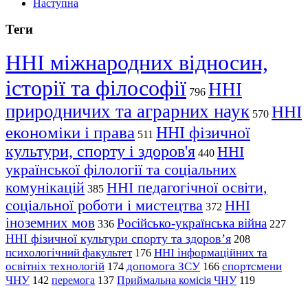
Наступна
Теги
ННІ міжнародних відносин,
історії та філософії
ННІ
796
природничих та аграрних наук
ННІ
570
економіки і права
ННІ фізичної
511
культури, спорту і здоров'я
ННІ
440
української філології та соціальних
комунікацій
ННІ педагогічної освіти,
385
соціальної роботи і мистецтва
ННІ
372
іноземних мов
Російсько-українська війна
336
227
ННІ фізичної культури спорту та здоров’я
208
психологічний факультет
ННІ інформаційних та
176
освітніх технологій
допомога ЗСУ
спортсмени
174
166
ЧНУ
перемога
142
137
Приймальна комісія ЧНУ
119