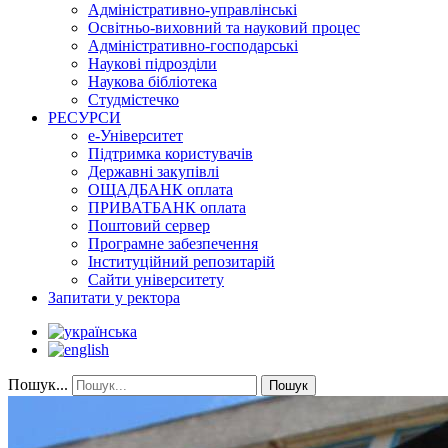
Адміністративно-управлінські
Освітньо-виховний та науковий процес
Адміністративно-господарські
Наукові підрозділи
Наукова бібліотека
Студмістечко
РЕСУРСИ
е-Університет
Підтримка користувачів
Державні закупівлі
ОЩАДБАНК оплата
ПРИВАТБАНК оплата
Поштовий сервер
Програмне забезпечення
Інституційний репозитарій
Сайти університету
Запитати у ректора
Пошук...
Пошук