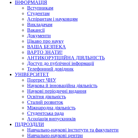
ІНФОРМАЦІЯ
Вступникам
Студентам
Аспірантам і науковцям
Викладачам
Вакансії
Документи
Цікаво про науку
ВАША БЕЗПЕКА
ВАРТО ЗНАТИ!
АНТИКОРУПЦІЙНА ДІЯЛЬНІСТЬ
Доступ до публічної інформації
Телефонний довідник
УНІВЕРСИТЕТ
Портрет ЧНУ
Наукова й інноваційна діяльність
Наукові періодичні видання
Освітня діяльність
Сталий розвиток
Міжнародна діяльність
Студентська рада
Асоціація випускників
ПІДРОЗДІЛИ
Навчально-наукові інститути та факультети
Навчально-наукові центри