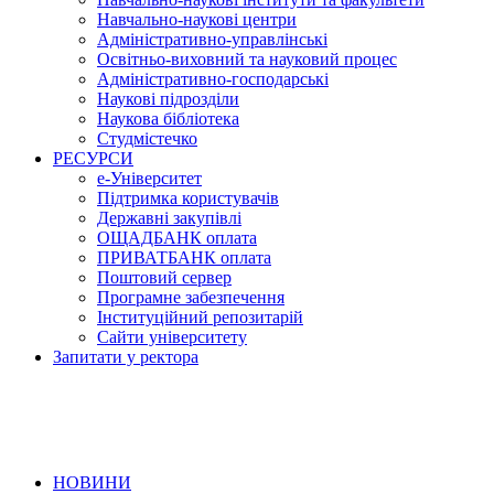
Навчально-наукові центри
Адміністративно-управлінські
Освітньо-виховний та науковий процес
Адміністративно-господарські
Наукові підрозділи
Наукова бібліотека
Студмістечко
РЕСУРСИ
е-Університет
Підтримка користувачів
Державні закупівлі
ОЩАДБАНК оплата
ПРИВАТБАНК оплата
Поштовий сервер
Програмне забезпечення
Інституційний репозитарій
Сайти університету
Запитати у ректора
НОВИНИ