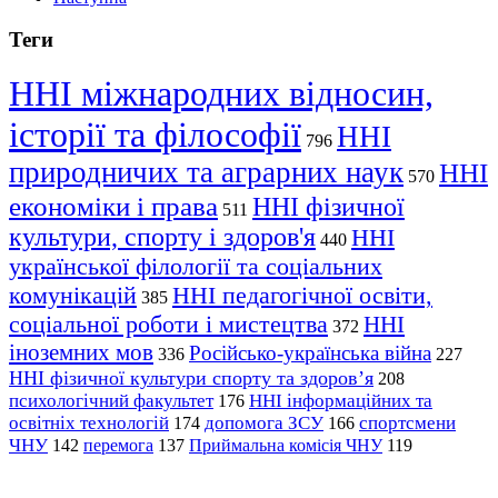
Теги
ННІ міжнародних відносин,
історії та філософії
ННІ
796
природничих та аграрних наук
ННІ
570
економіки і права
ННІ фізичної
511
культури, спорту і здоров'я
ННІ
440
української філології та соціальних
комунікацій
ННІ педагогічної освіти,
385
соціальної роботи і мистецтва
ННІ
372
іноземних мов
Російсько-українська війна
336
227
ННІ фізичної культури спорту та здоров’я
208
психологічний факультет
ННІ інформаційних та
176
освітніх технологій
допомога ЗСУ
спортсмени
174
166
ЧНУ
перемога
142
137
Приймальна комісія ЧНУ
119