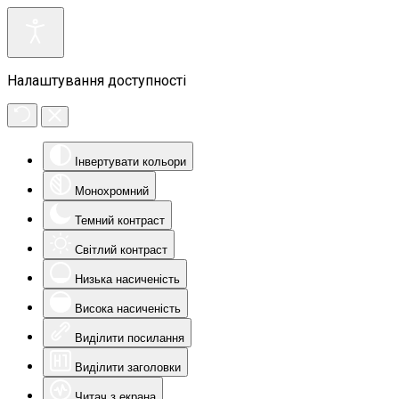
Налаштування доступності
Інвертувати кольори
Монохромний
Темний контраст
Світлий контраст
Низька насиченість
Висока насиченість
Виділити посилання
Виділити заголовки
Читач з екрана