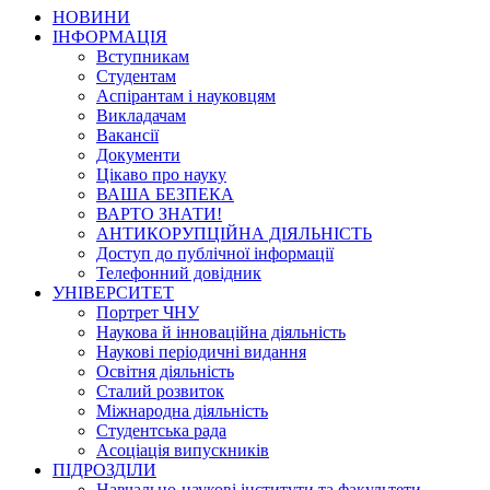
НОВИНИ
ІНФОРМАЦІЯ
Вступникам
Студентам
Аспірантам і науковцям
Викладачам
Вакансії
Документи
Цікаво про науку
ВАША БЕЗПЕКА
ВАРТО ЗНАТИ!
АНТИКОРУПЦІЙНА ДІЯЛЬНІСТЬ
Доступ до публічної інформації
Телефонний довідник
УНІВЕРСИТЕТ
Портрет ЧНУ
Наукова й інноваційна діяльність
Наукові періодичні видання
Освітня діяльність
Сталий розвиток
Міжнародна діяльність
Студентська рада
Асоціація випускників
ПІДРОЗДІЛИ
Навчально-наукові інститути та факультети