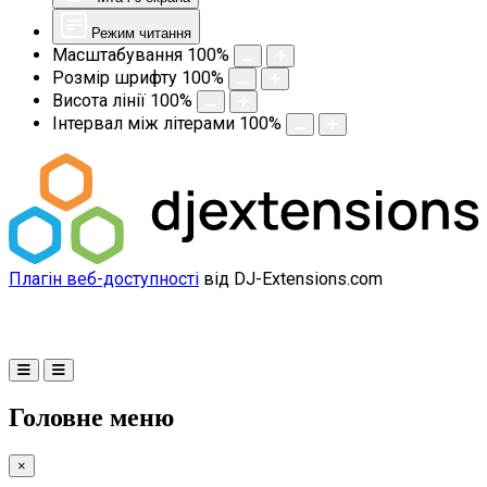
Режим читання
Масштабування
100
%
Розмір шрифту
100
%
Висота лінії
100
%
Інтервал між літерами
100
%
Плагін веб-доступності
від DJ-Extensions.com
Головне меню
×