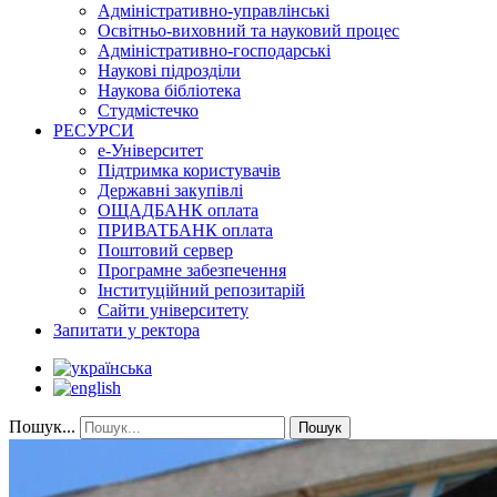
Адміністративно-управлінські
Освітньо-виховний та науковий процес
Адміністративно-господарські
Наукові підрозділи
Наукова бібліотека
Студмістечко
РЕСУРСИ
е-Університет
Підтримка користувачів
Державні закупівлі
ОЩАДБАНК оплата
ПРИВАТБАНК оплата
Поштовий сервер
Програмне забезпечення
Інституційний репозитарій
Сайти університету
Запитати у ректора
Пошук...
Пошук