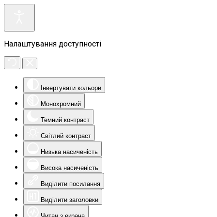
Налаштування доступності
Інвертувати кольори
Монохромний
Темний контраст
Світлий контраст
Низька насиченість
Висока насиченість
Виділити посилання
Виділити заголовки
Читач з екрана