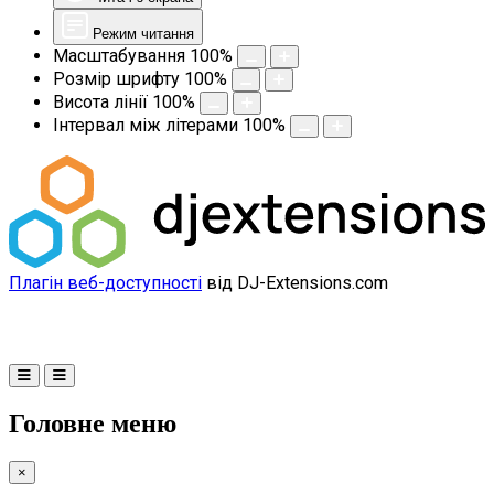
Режим читання
Масштабування
100
%
Розмір шрифту
100
%
Висота лінії
100
%
Інтервал між літерами
100
%
Плагін веб-доступності
від DJ-Extensions.com
Головне меню
×