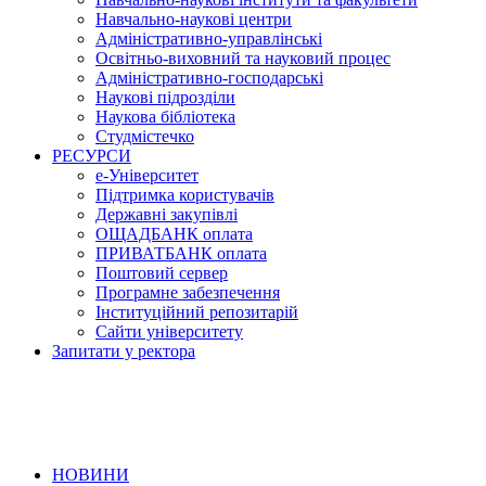
Навчально-наукові центри
Адміністративно-управлінські
Освітньо-виховний та науковий процес
Адміністративно-господарські
Наукові підрозділи
Наукова бібліотека
Студмістечко
РЕСУРСИ
е-Університет
Підтримка користувачів
Державні закупівлі
ОЩАДБАНК оплата
ПРИВАТБАНК оплата
Поштовий сервер
Програмне забезпечення
Інституційний репозитарій
Сайти університету
Запитати у ректора
НОВИНИ