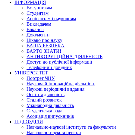
ІНФОРМАЦІЯ
Вступникам
Студентам
Аспірантам і науковцям
Викладачам
Вакансії
Документи
Цікаво про науку
ВАША БЕЗПЕКА
ВАРТО ЗНАТИ!
АНТИКОРУПЦІЙНА ДІЯЛЬНІСТЬ
Доступ до публічної інформації
Телефонний довідник
УНІВЕРСИТЕТ
Портрет ЧНУ
Наукова й інноваційна діяльність
Наукові періодичні видання
Освітня діяльність
Сталий розвиток
Міжнародна діяльність
Студентська рада
Асоціація випускників
ПІДРОЗДІЛИ
Навчально-наукові інститути та факультети
Навчально-наукові центри