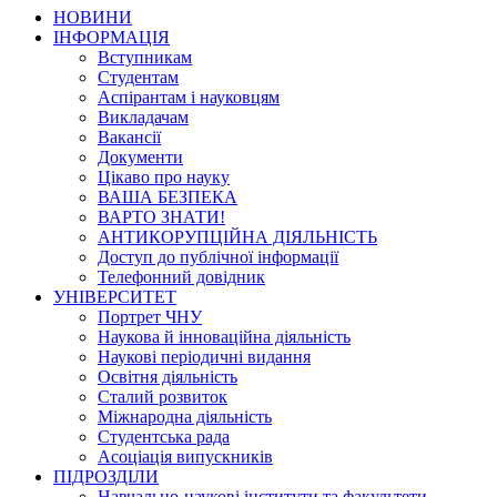
НОВИНИ
ІНФОРМАЦІЯ
Вступникам
Студентам
Аспірантам і науковцям
Викладачам
Вакансії
Документи
Цікаво про науку
ВАША БЕЗПЕКА
ВАРТО ЗНАТИ!
АНТИКОРУПЦІЙНА ДІЯЛЬНІСТЬ
Доступ до публічної інформації
Телефонний довідник
УНІВЕРСИТЕТ
Портрет ЧНУ
Наукова й інноваційна діяльність
Наукові періодичні видання
Освітня діяльність
Сталий розвиток
Міжнародна діяльність
Студентська рада
Асоціація випускників
ПІДРОЗДІЛИ
Навчально-наукові інститути та факультети