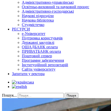
Адміністративно-управлінські
Освітньо-виховний та науковий процес
Адміністративно-господарські
Наукові підрозділи
Наукова бібліотека
Студмістечко
РЕСУРСИ
е-Університет
Підтримка користувачів
Державні закупівлі
ОЩАДБАНК оплата
ПРИВАТБАНК оплата
Поштовий сервер
Програмне забезпечення
Інституційний репозитарій
Сайти університету
Запитати у ректора
Пошук...
Пошук