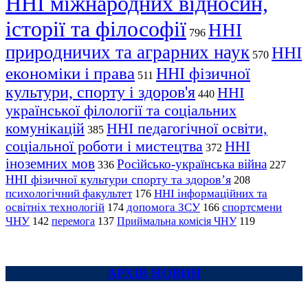
ННІ міжнародних відносин,
історії та філософії
ННІ
796
природничих та аграрних наук
ННІ
570
економіки і права
ННІ фізичної
511
культури, спорту і здоров'я
ННІ
440
української філології та соціальних
комунікацій
ННІ педагогічної освіти,
385
соціальної роботи і мистецтва
ННІ
372
іноземних мов
Російсько-українська війна
336
227
ННІ фізичної культури спорту та здоров’я
208
психологічний факультет
ННІ інформаційних та
176
освітніх технологій
допомога ЗСУ
спортсмени
174
166
ЧНУ
перемога
142
137
Приймальна комісія ЧНУ
119
АРХІВ НОВИН