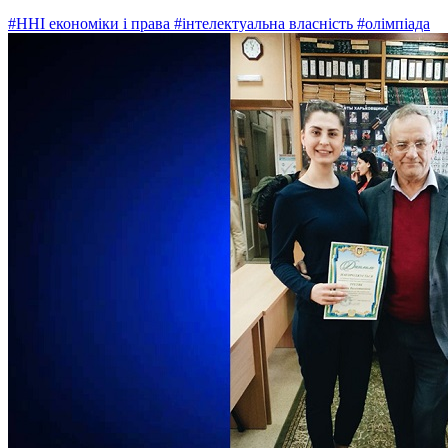
#ННІ економіки і права
#інтелектуальна власність
#олімпіада