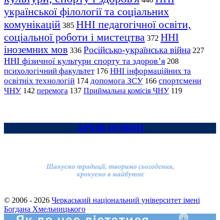
української філології та соціальних
комунікацій
ННІ педагогічної освіти,
385
соціальної роботи і мистецтва
ННІ
372
іноземних мов
Російсько-українська війна
336
227
ННІ фізичної культури спорту та здоров’я
208
психологічний факультет
ННІ інформаційних та
176
освітніх технологій
допомога ЗСУ
спортсмени
174
166
ЧНУ
перемога
142
137
Приймальна комісія ЧНУ
119
АРХІВ НОВИН
© 2006 - 2026
Черкаський національний університет імені
Богдана Хмельницького