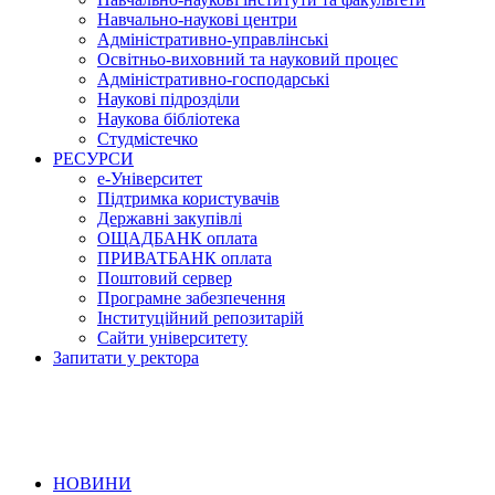
Навчально-наукові центри
Адміністративно-управлінські
Освітньо-виховний та науковий процес
Адміністративно-господарські
Наукові підрозділи
Наукова бібліотека
Студмістечко
РЕСУРСИ
е-Університет
Підтримка користувачів
Державні закупівлі
ОЩАДБАНК оплата
ПРИВАТБАНК оплата
Поштовий сервер
Програмне забезпечення
Інституційний репозитарій
Сайти університету
Запитати у ректора
НОВИНИ