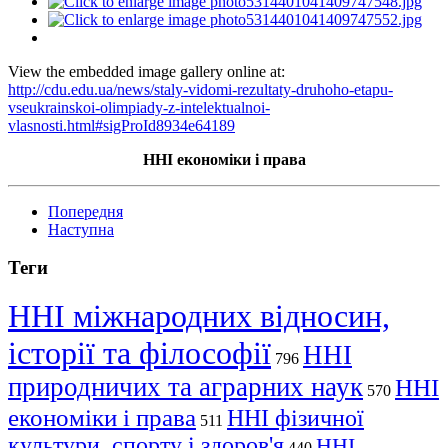
View the embedded image gallery online at:
http://cdu.edu.ua/news/staly-vidomi-rezultaty-druhoho-etapu-
vseukrainskoi-olimpiady-z-intelektualnoi-
vlasnosti.html#sigProId8934e64189
ННІ економіки і права
Попередня
Наступна
Теги
ННІ міжнародних відносин,
історії та філософії
ННІ
796
природничих та аграрних наук
ННІ
570
економіки і права
ННІ фізичної
511
культури, спорту і здоров'я
ННІ
440