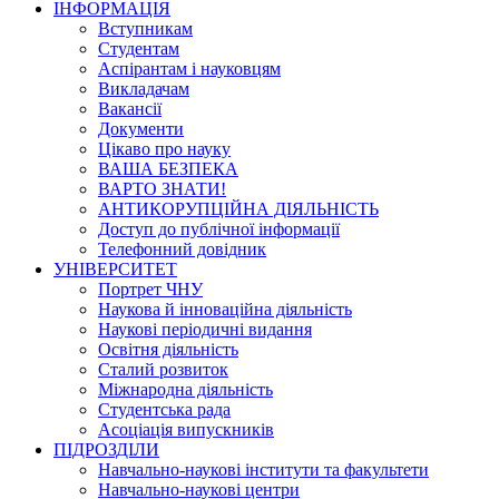
ІНФОРМАЦІЯ
Вступникам
Студентам
Аспірантам і науковцям
Викладачам
Вакансії
Документи
Цікаво про науку
ВАША БЕЗПЕКА
ВАРТО ЗНАТИ!
АНТИКОРУПЦІЙНА ДІЯЛЬНІСТЬ
Доступ до публічної інформації
Телефонний довідник
УНІВЕРСИТЕТ
Портрет ЧНУ
Наукова й інноваційна діяльність
Наукові періодичні видання
Освітня діяльність
Сталий розвиток
Міжнародна діяльність
Студентська рада
Асоціація випускників
ПІДРОЗДІЛИ
Навчально-наукові інститути та факультети
Навчально-наукові центри