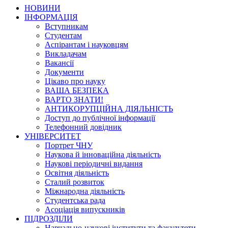
НОВИНИ
ІНФОРМАЦІЯ
Вступникам
Студентам
Аспірантам і науковцям
Викладачам
Вакансії
Документи
Цікаво про науку
ВАША БЕЗПЕКА
ВАРТО ЗНАТИ!
АНТИКОРУПЦІЙНА ДІЯЛЬНІСТЬ
Доступ до публічної інформації
Телефонний довідник
УНІВЕРСИТЕТ
Портрет ЧНУ
Наукова й інноваційна діяльність
Наукові періодичні видання
Освітня діяльність
Сталий розвиток
Міжнародна діяльність
Студентська рада
Асоціація випускників
ПІДРОЗДІЛИ
Навчально-наукові інститути та факультети