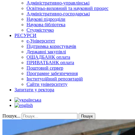
Адміністративно-управлінські
Освітньо-виховний та науковий процес
Адміністративно-господарські
Наукові підрозділи
Наукова бібліотека
Студмістечко
РЕСУРСИ
е-Університет
Підтримка користувачів
Державні закупівлі
ОЩАДБАНК оплата
ПРИВАТБАНК оплата
Поштовий сервер
Програмне забезпечення
Інституційний репозитарій
Сайти університету
Запитати у ректора
Пошук...
Пошук