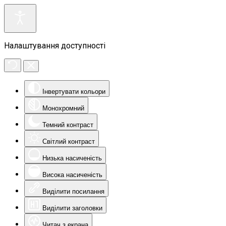
Налаштування доступності
Інвертувати кольори
Монохромний
Темний контраст
Світлий контраст
Низька насиченість
Висока насиченість
Виділити посилання
Виділити заголовки
Читач з екрана