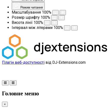
Режим читання
Масштабування
100
%
Розмір шрифту
100
%
Висота лінії
100
%
Інтервал між літерами
100
%
Плагін веб-доступності
від DJ-Extensions.com
Головне меню
×