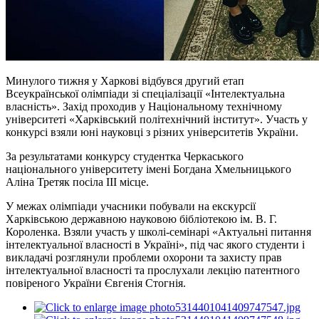
Минулого тижня у Харкові відбувся другий етап
Всеукраїнської олімпіади зі спеціалізації «Інтелектуальна
власність». Захід проходив у Національному технічному
університеті «Харківський політехнічний інститут». Участь у
конкурсі взяли юні науковці з різних університетів України.
За результатами конкурсу студентка Черкаського
національного університету імені Богдана Хмельницького
Аліна Третяк посіла III місце.
У межах олімпіади учасники побували на екскурсії
Харківською державною науковою бібліотекою ім. В. Г.
Короленка. Взяли участь у школі-семінарі «Актуальні питання
інтелектуальної власності в Україні», під час якого студенти і
викладачі розглянули проблеми охорони та захисту прав
інтелектуальної власності та прослухали лекцію патентного
повіреного України Євгенія Стогнія.