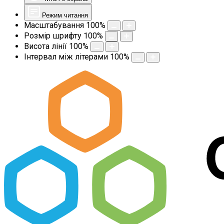
Режим читання
Масштабування
100
%
Розмір шрифту
100
%
Висота лінії
100
%
Інтервал між літерами
100
%