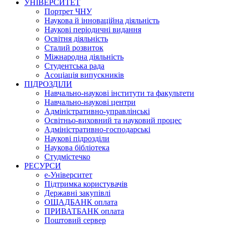
УНІВЕРСИТЕТ
Портрет ЧНУ
Наукова й інноваційна діяльність
Наукові періодичні видання
Освітня діяльність
Сталий розвиток
Міжнародна діяльність
Студентська рада
Асоціація випускників
ПІДРОЗДІЛИ
Навчально-наукові інститути та факультети
Навчально-наукові центри
Адміністративно-управлінські
Освітньо-виховний та науковий процес
Адміністративно-господарські
Наукові підрозділи
Наукова бібліотека
Студмістечко
РЕСУРСИ
е-Університет
Підтримка користувачів
Державні закупівлі
ОЩАДБАНК оплата
ПРИВАТБАНК оплата
Поштовий сервер