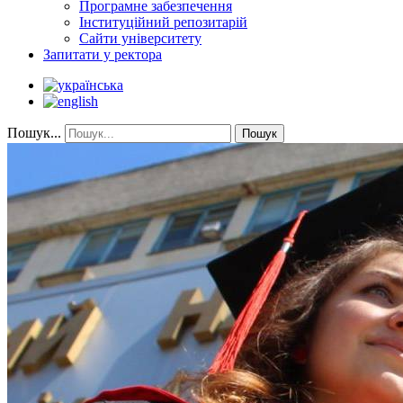
Програмне забезпечення
Інституційний репозитарій
Сайти університету
Запитати у ректора
Пошук...
Пошук