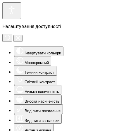
Налаштування доступності
Інвертувати кольори
Монохромний
Темний контраст
Світлий контраст
Низька насиченість
Висока насиченість
Виділити посилання
Виділити заголовки
Читач з екрана