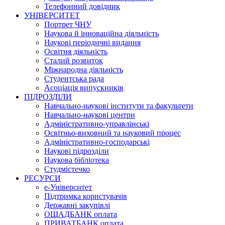
Телефонний довідник
УНІВЕРСИТЕТ
Портрет ЧНУ
Наукова й інноваційна діяльність
Наукові періодичні видання
Освітня діяльність
Сталий розвиток
Міжнародна діяльність
Студентська рада
Асоціація випускників
ПІДРОЗДІЛИ
Навчально-наукові інститути та факультети
Навчально-наукові центри
Адміністративно-управлінські
Освітньо-виховний та науковий процес
Адміністративно-господарські
Наукові підрозділи
Наукова бібліотека
Студмістечко
РЕСУРСИ
е-Університет
Підтримка користувачів
Державні закупівлі
ОЩАДБАНК оплата
ПРИВАТБАНК оплата