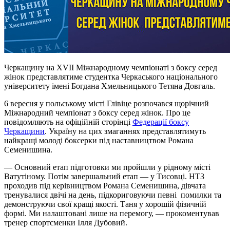
Черкащину на XVII Міжнародному чемпіонаті з боксу серед
жінок представлятиме студентка Черкаського національного
університету імені Богдана Хмельницького Тетяна Довгаль.
6 вересня у польському місті Глівіце розпочався щорічний
Міжнародний чемпіонат з боксу серед жінок. Про це
повідомляють на офіційній сторінці
Федерації боксу
Черкащини
. Україну на цих змаганнях представлятимуть
найкращі молоді боксерки під наставництвом Романа
Семенишина.
— Основний етап підготовки ми пройшли у рідному місті
Ватутіному. Потім завершальний етап — у Тисовці. НТЗ
проходив під керівництвом Романа Семенишина, дівчата
тренувалися двічі на день, підкориговуючи певні помилки та
демонструючи свої кращі якості. Таня у хорошій фізичній
формі. Ми налаштовані лише на перемогу, — прокоментував
тренер спортсменки Ілля Дубовий.