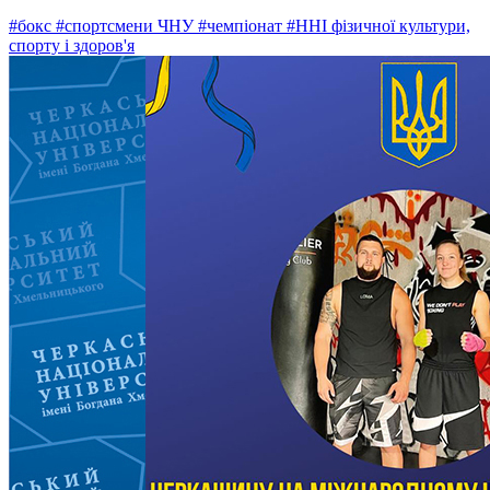
#бокс
#спортсмени ЧНУ
#чемпіонат
#ННІ фізичної культури,
спорту і здоров'я