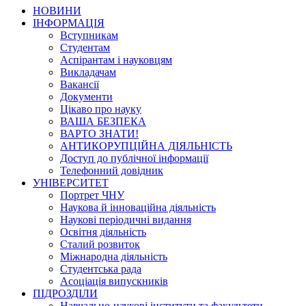
НОВИНИ
ІНФОРМАЦІЯ
Вступникам
Студентам
Аспірантам і науковцям
Викладачам
Вакансії
Документи
Цікаво про науку
ВАША БЕЗПЕКА
ВАРТО ЗНАТИ!
АНТИКОРУПЦІЙНА ДІЯЛЬНІСТЬ
Доступ до публічної інформації
Телефонний довідник
УНІВЕРСИТЕТ
Портрет ЧНУ
Наукова й інноваційна діяльність
Наукові періодичні видання
Освітня діяльність
Сталий розвиток
Міжнародна діяльність
Студентська рада
Асоціація випускників
ПІДРОЗДІЛИ
Навчально-наукові інститути та факультети