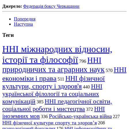
Джерело:
Федерація боксу Черкащини
Попередня
Наступна
Теги
ННІ міжнародних відносин,
історії та філософії
ННІ
796
природничих та аграрних наук
ННІ
570
економіки і права
ННІ фізичної
511
культури, спорту і здоров'я
ННІ
440
української філології та соціальних
комунікацій
ННІ педагогічної освіти,
385
соціальної роботи і мистецтва
ННІ
372
іноземних мов
Російсько-українська війна
336
227
ННІ фізичної культури спорту та здоров’я
208
психологічний факультет
ННІ інформаційних та
176