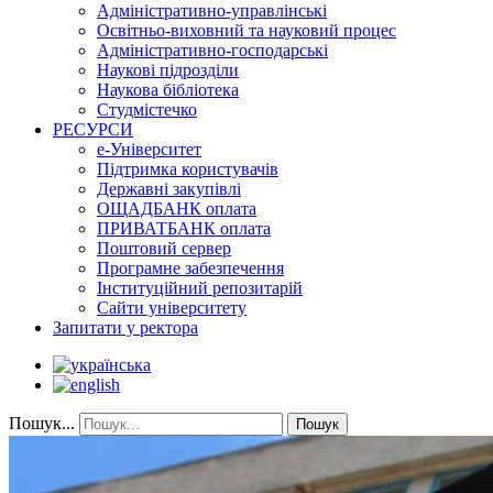
Адміністративно-управлінські
Освітньо-виховний та науковий процес
Адміністративно-господарські
Наукові підрозділи
Наукова бібліотека
Студмістечко
РЕСУРСИ
е-Університет
Підтримка користувачів
Державні закупівлі
ОЩАДБАНК оплата
ПРИВАТБАНК оплата
Поштовий сервер
Програмне забезпечення
Інституційний репозитарій
Сайти університету
Запитати у ректора
Пошук...
Пошук