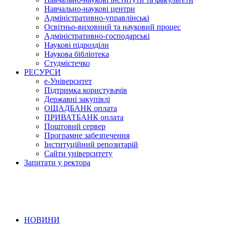
Навчально-наукові центри
Адміністративно-управлінські
Освітньо-виховний та науковий процес
Адміністративно-господарські
Наукові підрозділи
Наукова бібліотека
Студмістечко
РЕСУРСИ
е-Університет
Підтримка користувачів
Державні закупівлі
ОЩАДБАНК оплата
ПРИВАТБАНК оплата
Поштовий сервер
Програмне забезпечення
Інституційний репозитарій
Сайти університету
Запитати у ректора
НОВИНИ