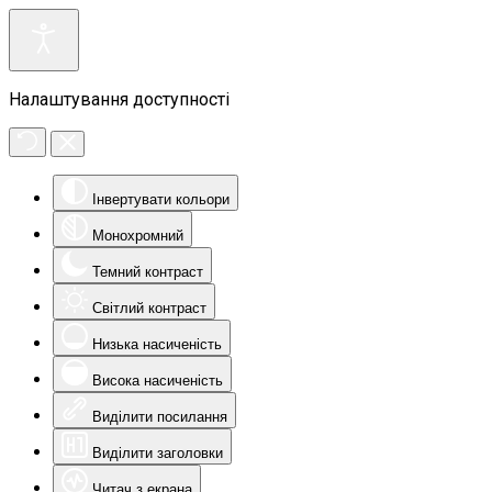
Налаштування доступності
Інвертувати кольори
Монохромний
Темний контраст
Світлий контраст
Низька насиченість
Висока насиченість
Виділити посилання
Виділити заголовки
Читач з екрана