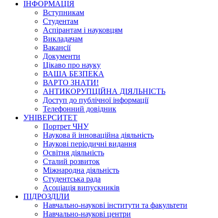
ІНФОРМАЦІЯ
Вступникам
Студентам
Аспірантам і науковцям
Викладачам
Вакансії
Документи
Цікаво про науку
ВАША БЕЗПЕКА
ВАРТО ЗНАТИ!
АНТИКОРУПЦІЙНА ДІЯЛЬНІСТЬ
Доступ до публічної інформації
Телефонний довідник
УНІВЕРСИТЕТ
Портрет ЧНУ
Наукова й інноваційна діяльність
Наукові періодичні видання
Освітня діяльність
Сталий розвиток
Міжнародна діяльність
Студентська рада
Асоціація випускників
ПІДРОЗДІЛИ
Навчально-наукові інститути та факультети
Навчально-наукові центри