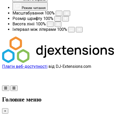
Режим читання
Масштабування
100
%
Розмір шрифту
100
%
Висота лінії
100
%
Інтервал між літерами
100
%
Плагін веб-доступності
від DJ-Extensions.com
Головне меню
×