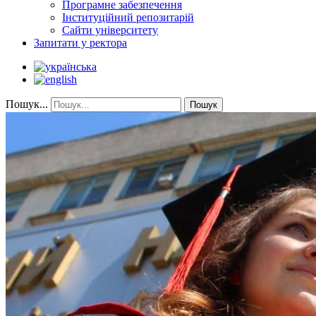
Програмне забезпечення
Інституційний репозитарій
Сайти університету
Запитати у ректора
Пошук...
Пошук