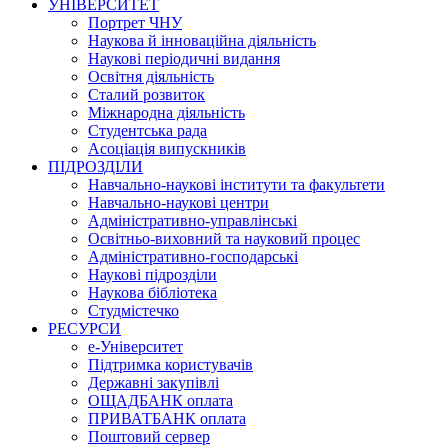
УНІВЕРСИТЕТ
Портрет ЧНУ
Наукова й інноваційна діяльність
Наукові періодичні видання
Освітня діяльність
Сталий розвиток
Міжнародна діяльність
Студентська рада
Асоціація випускників
ПІДРОЗДІЛИ
Навчально-наукові інститути та факультети
Навчально-наукові центри
Адміністративно-управлінські
Освітньо-виховний та науковий процес
Адміністративно-господарські
Наукові підрозділи
Наукова бібліотека
Студмістечко
РЕСУРСИ
е-Університет
Підтримка користувачів
Державні закупівлі
ОЩАДБАНК оплата
ПРИВАТБАНК оплата
Поштовий сервер