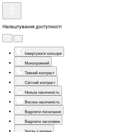
Налаштування доступності
Інвертувати кольори
Монохромний
Темний контраст
Світлий контраст
Низька насиченість
Висока насиченість
Виділити посилання
Виділити заголовки
Читач з екрана