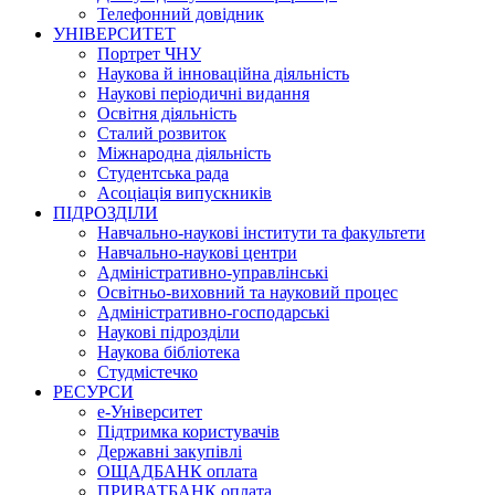
Телефонний довідник
УНІВЕРСИТЕТ
Портрет ЧНУ
Наукова й інноваційна діяльність
Наукові періодичні видання
Освітня діяльність
Сталий розвиток
Міжнародна діяльність
Студентська рада
Асоціація випускників
ПІДРОЗДІЛИ
Навчально-наукові інститути та факультети
Навчально-наукові центри
Адміністративно-управлінські
Освітньо-виховний та науковий процес
Адміністративно-господарські
Наукові підрозділи
Наукова бібліотека
Студмістечко
РЕСУРСИ
е-Університет
Підтримка користувачів
Державні закупівлі
ОЩАДБАНК оплата
ПРИВАТБАНК оплата