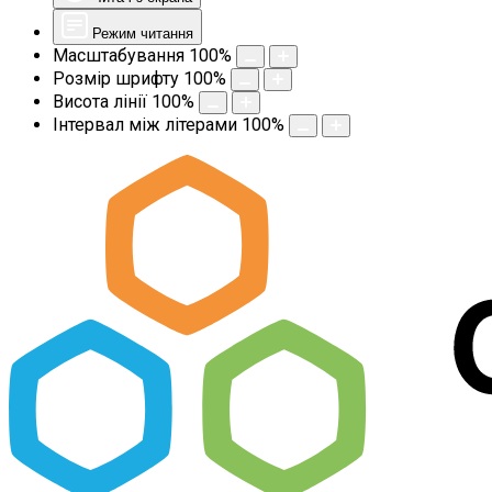
Режим читання
Масштабування
100
%
Розмір шрифту
100
%
Висота лінії
100
%
Інтервал між літерами
100
%