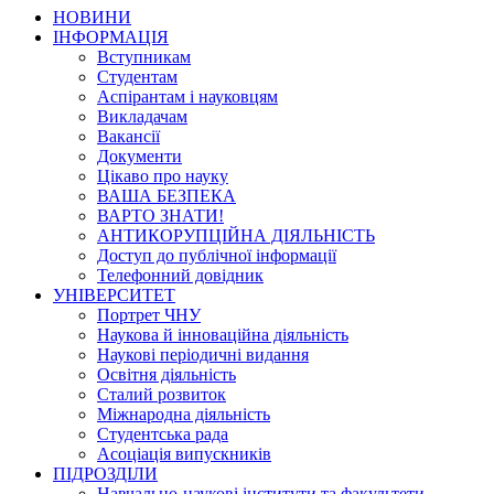
НОВИНИ
ІНФОРМАЦІЯ
Вступникам
Студентам
Аспірантам і науковцям
Викладачам
Вакансії
Документи
Цікаво про науку
ВАША БЕЗПЕКА
ВАРТО ЗНАТИ!
АНТИКОРУПЦІЙНА ДІЯЛЬНІСТЬ
Доступ до публічної інформації
Телефонний довідник
УНІВЕРСИТЕТ
Портрет ЧНУ
Наукова й інноваційна діяльність
Наукові періодичні видання
Освітня діяльність
Сталий розвиток
Міжнародна діяльність
Студентська рада
Асоціація випускників
ПІДРОЗДІЛИ
Навчально-наукові інститути та факультети