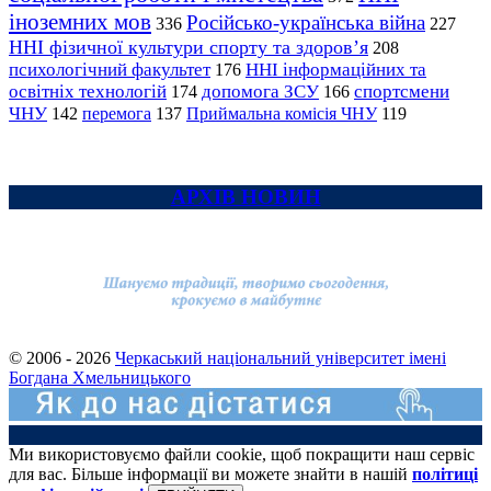
іноземних мов
Російсько-українська війна
336
227
ННІ фізичної культури спорту та здоров’я
208
психологічний факультет
ННІ інформаційних та
176
освітніх технологій
допомога ЗСУ
спортсмени
174
166
ЧНУ
перемога
142
137
Приймальна комісія ЧНУ
119
АРХІВ НОВИН
© 2006 - 2026
Черкаський національний університет імені
Богдана Хмельницького
Ми використовуємо файли cookie, щоб покращити наш сервіс
для вас. Більше інформації ви можете знайти в нашій
політиці