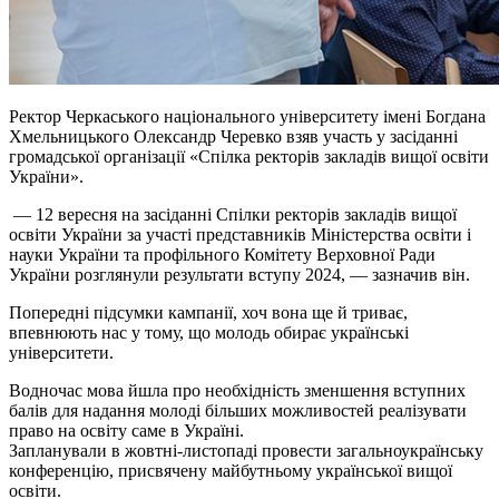
Ректор Черкаського національного університету імені Богдана
Хмельницького Олександр Черевко взяв участь у засіданні
громадської організації «Спілка ректорів закладів вищої освіти
України».
— 12 вересня на засіданні Спілки ректорів закладів вищої
освіти України за участі представників Міністерства освіти і
науки України та профільного Комітету Верховної Ради
України розглянули результати вступу 2024, — зазначив він.
Попередні підсумки кампанії, хоч вона ще й триває,
впевнюють нас у тому, що молодь обирає українські
університети.
Водночас мова йшла про необхідність зменшення вступних
балів для надання молоді більших можливостей реалізувати
право на освіту саме в Україні.
Запланували в жовтні-листопаді провести загальноукраїнську
конференцію, присвячену майбутньому української вищої
освіти.