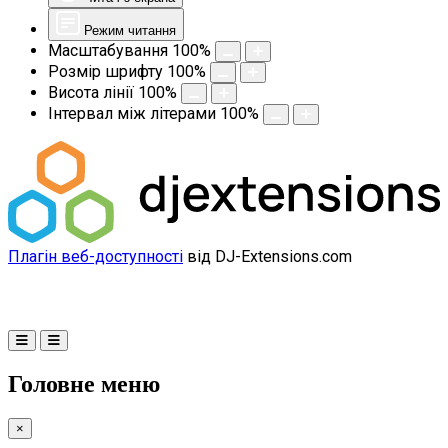
Режим читання
Масштабування
100
%
Розмір шрифту
100
%
Висота лінії
100
%
Інтервал між літерами
100
%
Плагін веб-доступності
від DJ-Extensions.com
Головне меню
×