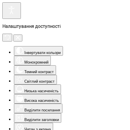
Налаштування доступності
Інвертувати кольори
Монохромний
Темний контраст
Світлий контраст
Низька насиченість
Висока насиченість
Виділити посилання
Виділити заголовки
Читач з екрана