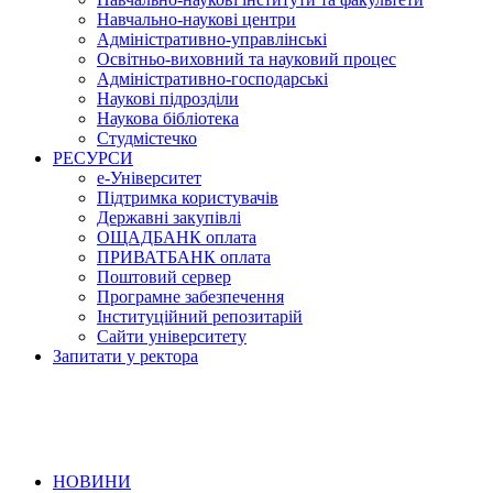
Навчально-наукові центри
Адміністративно-управлінські
Освітньо-виховний та науковий процес
Адміністративно-господарські
Наукові підрозділи
Наукова бібліотека
Студмістечко
РЕСУРСИ
е-Університет
Підтримка користувачів
Державні закупівлі
ОЩАДБАНК оплата
ПРИВАТБАНК оплата
Поштовий сервер
Програмне забезпечення
Інституційний репозитарій
Сайти університету
Запитати у ректора
НОВИНИ