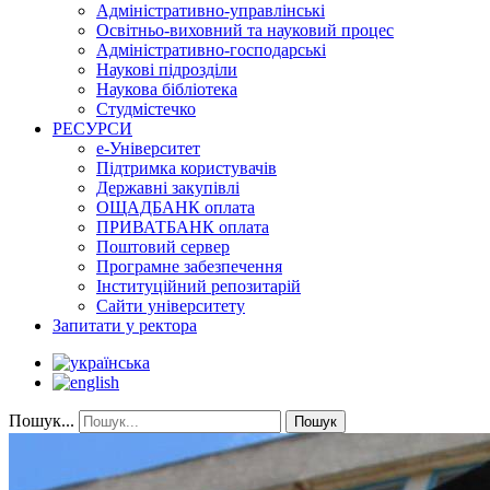
Адміністративно-управлінські
Освітньо-виховний та науковий процес
Адміністративно-господарські
Наукові підрозділи
Наукова бібліотека
Студмістечко
РЕСУРСИ
е-Університет
Підтримка користувачів
Державні закупівлі
ОЩАДБАНК оплата
ПРИВАТБАНК оплата
Поштовий сервер
Програмне забезпечення
Інституційний репозитарій
Сайти університету
Запитати у ректора
Пошук...
Пошук