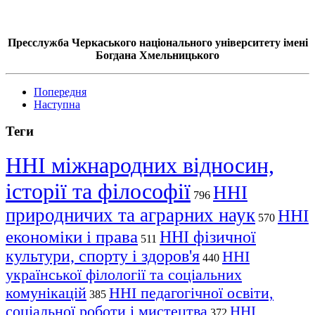
Пресслужба Черкаського національного університету імені
Богдана Хмельницького
Попередня
Наступна
Теги
ННІ міжнародних відносин,
історії та філософії
ННІ
796
природничих та аграрних наук
ННІ
570
економіки і права
ННІ фізичної
511
культури, спорту і здоров'я
ННІ
440
української філології та соціальних
комунікацій
ННІ педагогічної освіти,
385
соціальної роботи і мистецтва
ННІ
372