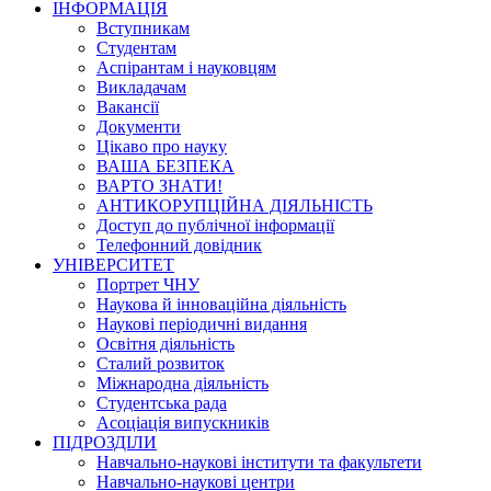
ІНФОРМАЦІЯ
Вступникам
Студентам
Аспірантам і науковцям
Викладачам
Вакансії
Документи
Цікаво про науку
ВАША БЕЗПЕКА
ВАРТО ЗНАТИ!
АНТИКОРУПЦІЙНА ДІЯЛЬНІСТЬ
Доступ до публічної інформації
Телефонний довідник
УНІВЕРСИТЕТ
Портрет ЧНУ
Наукова й інноваційна діяльність
Наукові періодичні видання
Освітня діяльність
Сталий розвиток
Міжнародна діяльність
Студентська рада
Асоціація випускників
ПІДРОЗДІЛИ
Навчально-наукові інститути та факультети
Навчально-наукові центри