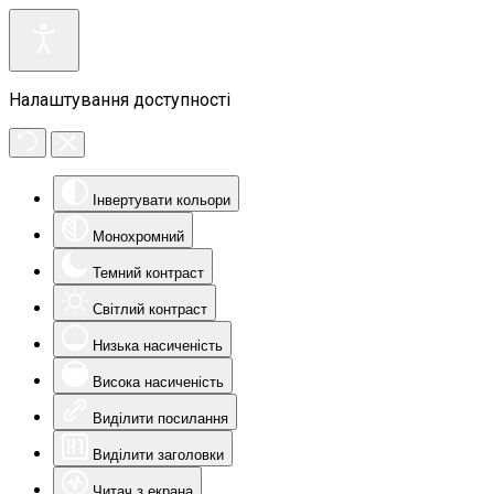
Налаштування доступності
Інвертувати кольори
Монохромний
Темний контраст
Світлий контраст
Низька насиченість
Висока насиченість
Виділити посилання
Виділити заголовки
Читач з екрана