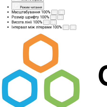
Режим читання
Масштабування
100
%
Розмір шрифту
100
%
Висота лінії
100
%
Інтервал між літерами
100
%