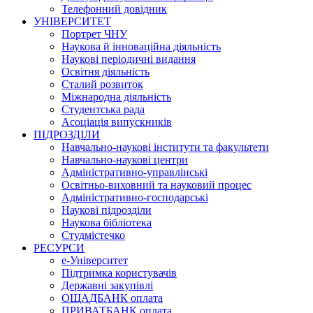
Телефонний довідник
УНІВЕРСИТЕТ
Портрет ЧНУ
Наукова й інноваційна діяльність
Наукові періодичні видання
Освітня діяльність
Сталий розвиток
Міжнародна діяльність
Студентська рада
Асоціація випускників
ПІДРОЗДІЛИ
Навчально-наукові інститути та факультети
Навчально-наукові центри
Адміністративно-управлінські
Освітньо-виховний та науковий процес
Адміністративно-господарські
Наукові підрозділи
Наукова бібліотека
Студмістечко
РЕСУРСИ
е-Університет
Підтримка користувачів
Державні закупівлі
ОЩАДБАНК оплата
ПРИВАТБАНК оплата