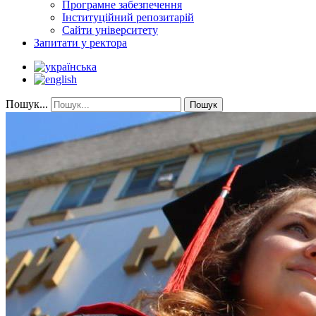
Програмне забезпечення
Інституційний репозитарій
Сайти університету
Запитати у ректора
Пошук...
Пошук