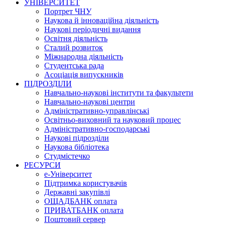
УНІВЕРСИТЕТ
Портрет ЧНУ
Наукова й інноваційна діяльність
Наукові періодичні видання
Освітня діяльність
Сталий розвиток
Міжнародна діяльність
Студентська рада
Асоціація випускників
ПІДРОЗДІЛИ
Навчально-наукові інститути та факультети
Навчально-наукові центри
Адміністративно-управлінські
Освітньо-виховний та науковий процес
Адміністративно-господарські
Наукові підрозділи
Наукова бібліотека
Студмістечко
РЕСУРСИ
е-Університет
Підтримка користувачів
Державні закупівлі
ОЩАДБАНК оплата
ПРИВАТБАНК оплата
Поштовий сервер