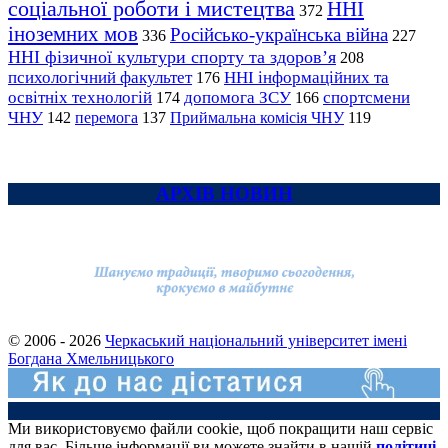
соціальної роботи і мистецтва
ННІ
372
іноземних мов
Російсько-українська війна
336
227
ННІ фізичної культури спорту та здоров’я
208
психологічний факультет
ННІ інформаційних та
176
освітніх технологій
допомога ЗСУ
спортсмени
174
166
ЧНУ
перемога
142
137
Приймальна комісія ЧНУ
119
АРХІВ НОВИН
© 2006 - 2026
Черкаський національний університет імені
Богдана Хмельницького
Ми використовуємо файли cookie, щоб покращити наш сервіс
для вас. Більше інформації ви можете знайти в нашій
політиці