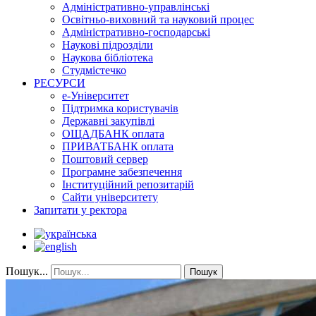
Адміністративно-управлінські
Освітньо-виховний та науковий процес
Адміністративно-господарські
Наукові підрозділи
Наукова бібліотека
Студмістечко
РЕСУРСИ
е-Університет
Підтримка користувачів
Державні закупівлі
ОЩАДБАНК оплата
ПРИВАТБАНК оплата
Поштовий сервер
Програмне забезпечення
Інституційний репозитарій
Сайти університету
Запитати у ректора
Пошук...
Пошук