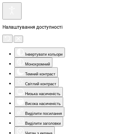
Налаштування доступності
Інвертувати кольори
Монохромний
Темний контраст
Світлий контраст
Низька насиченість
Висока насиченість
Виділити посилання
Виділити заголовки
Читач з екрана