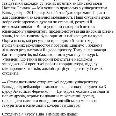
завідувачки кафедри сучасних практик англійської мови
Наталія Сливка. — Ми успішно працюємо з університетом
Вальядоліда з 2019 року. За цей час було отримано 7 грантів
для здійснення академічної мобільності. Наші студенти дуже
добре себе зарекомендували як старанні, розумні й
високомотивовані. Вони успішно складали іспити в
іспанському університеті, продемонструвавши високий рівень
знань, і за рейтингом були одними з найкращих на курсі.
Окрім цього, ми регулярно проводимо багато заходів,
присвячених можливостям програми Еразмус+, зокрема
ділимося результатами й цього проєкту. Тому в нас завжди
багато студентів, які бажають взяти участь у конкурсі.
Упевнені, що такий високий результат є наслідком
злагодженої й кропіткої роботи координатора, відділу
міжнародних зв’язків, адміністрації університету і самих
студентів.
— Стати частиною студентської родини університету
Вальядолід неймовірно захопливо, — зазначає студентка 3
курсу Анастасія Черненко . — Це чудова можливість знайти
нових друзів, отримати цікавий та корисний досвід,
покращити навички володіння англійською мовою та
зануритися в іспанський колорит і культуру.
Студентка 4 курсу Ніна Тимошенко додає: