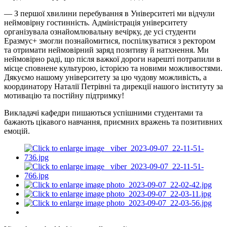
— З першої хвилини перебування в Університеті ми відчули
неймовірну гостинність. Адміністрація університету
організувала ознайомлювальну вечірку, де усі студенти
Еразмус+ змогли познайомитися, поспілкуватися з ректором
та отримати неймовірний заряд позитиву й натхнення. Ми
неймовірно раді, що після важкої дороги нарешті потрапили в
місце сповнене культурою, історією та новими можливостями.
Дякуємо нашому університету за цю чудову можливість, а
координатору Наталії Петрівні та дирекції нашого інституту за
мотивацію та постійну підтримку!
Викладачі кафедри пишаються успішними студентами та
бажають цікавого навчання, приємних вражень та позитивних
емоцій.