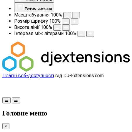
Режим читання
Масштабування
100
%
Розмір шрифту
100
%
Висота лінії
100
%
Інтервал між літерами
100
%
Плагін веб-доступності
від DJ-Extensions.com
Головне меню
×