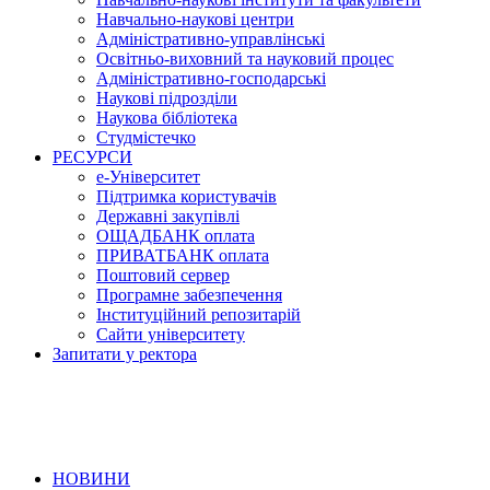
Навчально-наукові центри
Адміністративно-управлінські
Освітньо-виховний та науковий процес
Адміністративно-господарські
Наукові підрозділи
Наукова бібліотека
Студмістечко
РЕСУРСИ
е-Університет
Підтримка користувачів
Державні закупівлі
ОЩАДБАНК оплата
ПРИВАТБАНК оплата
Поштовий сервер
Програмне забезпечення
Інституційний репозитарій
Сайти університету
Запитати у ректора
НОВИНИ