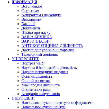
ІНФОРМАЦІЯ
Вступникам
Студентам
Аспірантам і науковцям
Викладачам
Вакансії
Документи
Цікаво про науку
ВАША БЕЗПЕКА
ВАРТО ЗНАТИ!
АНТИКОРУПЦІЙНА ДІЯЛЬНІСТЬ
Доступ до публічної інформації
Телефонний довідник
УНІВЕРСИТЕТ
Портрет ЧНУ
Наукова й інноваційна діяльність
Наукові періодичні видання
Освітня діяльність
Сталий розвиток
Міжнародна діяльність
Студентська рада
Асоціація випускників
ПІДРОЗДІЛИ
Навчально-наукові інститути та факультети
Навчально-наукові центри