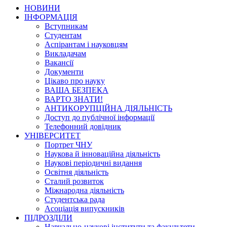
НОВИНИ
ІНФОРМАЦІЯ
Вступникам
Студентам
Аспірантам і науковцям
Викладачам
Вакансії
Документи
Цікаво про науку
ВАША БЕЗПЕКА
ВАРТО ЗНАТИ!
АНТИКОРУПЦІЙНА ДІЯЛЬНІСТЬ
Доступ до публічної інформації
Телефонний довідник
УНІВЕРСИТЕТ
Портрет ЧНУ
Наукова й інноваційна діяльність
Наукові періодичні видання
Освітня діяльність
Сталий розвиток
Міжнародна діяльність
Студентська рада
Асоціація випускників
ПІДРОЗДІЛИ
Навчально-наукові інститути та факультети