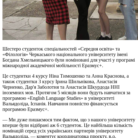
Шестеро студенток спеціальностей «Середня освіта» та
«Філологія» Черкаського національного університету імені
Богдана Хмельницького були номіновані для участі у програмі
міжнародної академічної мобільності Еразмус+.
Це студентки 4 курсу Ніна Тимошенко та Анна Краснова, а
також студентки 3 курсу Ірина Шильнікова, Анастасія
Черненко, Дар'я Заболотня та Анастасія Шкурдода ННІ
іноземних мов. Протягом 5 місяців вони будуть навчатися за
програмою «English Language Studies» в університеті
Вальядоліда, Іспанія. Навчання повністю фінансується
програмою Еразмус+.
— Ми дуже пишаємося тим фактом, що з нашого університету
вперше були відібрані аж 6 студенток. Це найбільша кількість
номінацій серед усіх українських партнерів університету
Вальядоліда, — коментує координаторка проєкту, в.о.