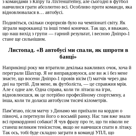
з командами з Кіпру та Ліхтенштейну, але сьогодні в футбол
навчилися грати абсолютно всі. Особливо проти команди, яка
відновлювалася в… автобусі.
Подивіться, скільки сюрпризів було на чемпіонаті світу. Як
зіграли марокканці та інші темні конячки. Так що, я вважаю,
що наш вихід з групи — гарний результат, і весною Дніпро-1
стане ще сильнішим.
Листопад. «В автобусі ми спали, як шпроти в
банці»
Наприкінці року ми втратили декілька важливих очок, хоча й
переграли Шахтар. Я не виправдовуюся, але ви ж і без мене
знаєте, що восени Дніпро-1 провів вісім (!) матчів через два
дні на третій. Для мене, як футболіста, — це справжня мрія.
Але є одне але. Одна справа, коли ти літаєш на ігри,
відновлюєшся, як це потрібно професійному спортсмену, а
інша, коли ти долаєш автобусом тисячі кілометрів.
Пам’ятаю, після матчу з Динамо ми приїхали на кордон о
півночі, а перетнули його о восьмій ранку. Нас там вже знали
всі прикордонні собаки! Я чув фразу про те, що ти ніколи не
станеш великим тенісистом, якщо не навчишся спати в літаку.
Так ось, тобі буде складно заграти в команді УПЛ, що