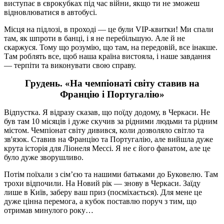
виступає в єврокубках під час війни, якщо ти не зможеш
відновлюватися в автобусі.
Місця на підлозі, в проході — це були VIP-квитки! Ми спали
там, як шпроти в банці, і я не перебільшую. Але й не
скаржуся. Тому що розумію, що там, на передовій, все інакше.
Там роблять все, щоб наша країна вистояла, і наше завдання
— терпіти та виконувати свою справу.
Грудень. «На чемпіонаті світу ставив на
Францію і Португалію»
Відпустка. Я відразу сказав, що поїду додому, в Черкаси. Не
був там 10 місяців і дуже скучив за рідними людьми та рідним
містом. Чемпіонат світу дивився, коли дозволяло світло та
зв'язок. Ставив на Францію та Португалію, але вийшла дуже
крута історія для Ліонеля Мессі. Я не є його фанатом, але це
було дуже зворушливо.
Потім поїхали з сім’єю та нашими батьками до Буковелю. Там
трохи відпочили. На Новий рік — знову в Черкаси. Заїду
лише в Київ, заберу ваш приз (посміхається). Для мене це
дуже цінна перемога, а кубок поставлю поруч з тим, що
отримав минулого року…