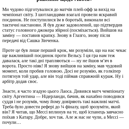
Ми чудово підготувалися до матчів плей-офф за вихід на
чемпіонат світу. З шотландцями взагалі провели яскравий
поєдинок. Не поступилися їм в боротьбі, виконали всі
тактичні настанови. Я був дуже задоволений, що підтвердив
статус головного джокера збірної (посміхається). Вийшов на
заміну — поставив крапку. Знову в Глазго, знову після
передачі від Сашка Зінченка.
Проте це був лише перший крок, ми розуміли, що на нас чекає
ще важливіший поєдинок проти Вельсу. І ця гра нам теж
давалася, але такі дні трапляються — ну не йшов м’яч в
ворота. Просто ніяк! Я знову вийшов на заміну, мав чудовий
момент, коли пробив головою. Досі не розумію, як голкіпер
потягнув той удар, але він тоді піймав справжній кураж. Ну і
арбітр додав своє.
Знаєте, я часто згадую цього Лаоса. Дивився матч чемпіонату
світу Аргентина — Нідерланди, бачив, як нахабно поводився
суддя і не розумів, чому йому довіряють такі важливі матчі.
Треба було довести рефері до ¼ фіналу, щоб зрозуміти, який
він? Я читав, що Мессі вплинув на те, щоб іспанець завчасно
поїхав з Катару. Добре, хоч так. Але ж нас не чули, а Мессі —
почули…