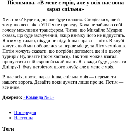
Післямова. «В мене є мрія, але у всіх нас вона
зараз спільна»
Хет-трик? Буде видно, але буде складно. Сподіваюся, ще й
тому, що весь рік в УПЛ я не проведу. Хоча не забиваю собі
голову можливим трансфером. Читав, що Михайло Мудрик
сказав, що буде засмучений, якщо взимку його не відпустять.
Я взимку, гадаю, нікуди не піду. Інша справа — літо. В клубі
хочуть, щоб ми поборолися за перше місце, за Лігу чемпіонів.
Потім можуть сказати, що потрібна допомога ще й в цьому
турнірі? Ну, знаєте (посміхається). Так тоді можна взагалі
пропустити свій європейський шанс. Я завжди буду дякувати
Дніпру-1, буду патріотом цього клубу, але в мене є мрія.
В нас всіх, проте, наразі інша, спільна мрія — перемогти
нашого ворога. Давайте поки думати лише про це. Потім —
все інше.
Джерело:
«Команда № 1»
Попередня
Наступна
Теги