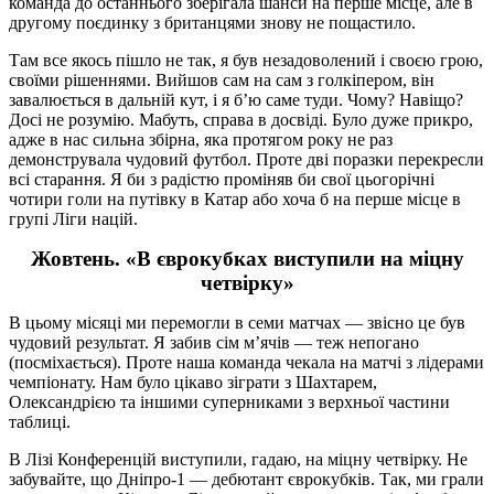
команда до останнього зберігала шанси на перше місце, але в
другому поєдинку з британцями знову не пощастило.
Там все якось пішло не так, я був незадоволений і своєю грою,
своїми рішеннями. Вийшов сам на сам з голкіпером, він
завалюється в дальній кут, і я б’ю саме туди. Чому? Навіщо?
Досі не розумію. Мабуть, справа в досвіді. Було дуже прикро,
адже в нас сильна збірна, яка протягом року не раз
демонструвала чудовий футбол. Проте дві поразки перекресли
всі старання. Я би з радістю проміняв би свої цьогорічні
чотири голи на путівку в Катар або хоча б на перше місце в
групі Ліги націй.
Жовтень. «В єврокубках виступили на міцну
четвірку»
В цьому місяці ми перемогли в семи матчах — звісно це був
чудовий результат. Я забив сім м’ячів — теж непогано
(посміхається). Проте наша команда чекала на матчі з лідерами
чемпіонату. Нам було цікаво зіграти з Шахтарем,
Олександрією та іншими суперниками з верхньої частини
таблиці.
В Лізі Конференцій виступили, гадаю, на міцну четвірку. Не
забувайте, що Дніпро-1 — дебютант єврокубків. Так, ми грали