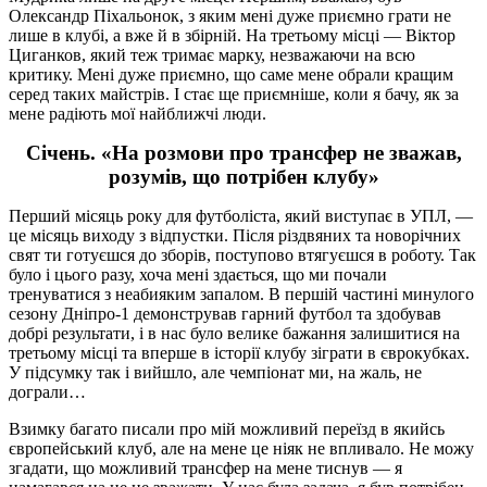
Олександр Піхальонок, з яким мені дуже приємно грати не
лише в клубі, а вже й в збірній. На третьому місці — Віктор
Циганков, який теж тримає марку, незважаючи на всю
критику. Мені дуже приємно, що саме мене обрали кращим
серед таких майстрів. І стає ще приємніше, коли я бачу, як за
мене радіють мої найближчі люди.
Січень. «На розмови про трансфер не зважав,
розумів, що потрібен клубу»
Перший місяць року для футболіста, який виступає в УПЛ, —
це місяць виходу з відпустки. Після різдвяних та новорічних
свят ти готуєшся до зборів, поступово втягуєшся в роботу. Так
було і цього разу, хоча мені здається, що ми почали
тренуватися з неабияким запалом. В першій частині минулого
сезону Дніпро-1 демонстрував гарний футбол та здобував
добрі результати, і в нас було велике бажання залишитися на
третьому місці та вперше в історії клубу зіграти в єврокубках.
У підсумку так і вийшло, але чемпіонат ми, на жаль, не
дограли…
Взимку багато писали про мій можливий переїзд в якийсь
європейський клуб, але на мене це ніяк не впливало. Не можу
згадати, що можливий трансфер на мене тиснув — я