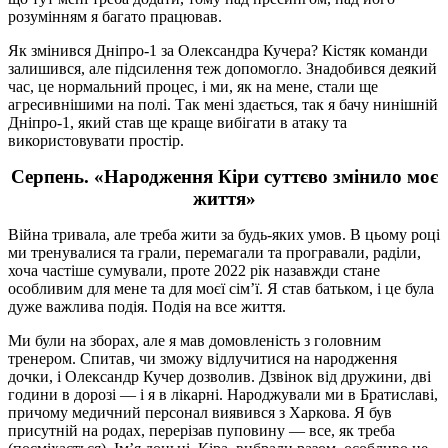
розумінням я багато працював.
Як змінився Дніпро-1 за Олександра Кучера? Кістяк команди
залишився, але підсилення теж допомогло. Знадобився деякий
час, це нормальний процес, і ми, як на мене, стали ще
агресивнішими на полі. Так мені здається, так я бачу нинішній
Дніпро-1, який став ще краще вибігати в атаку та
використовувати простір.
Серпень. «Народження Кіри суттєво змінило моє
життя»
Війна тривала, але треба жити за будь-яких умов. В цьому році
ми тренувалися та грали, перемагали та програвали, раділи,
хоча частіше сумували, проте 2022 рік назавжди стане
особливим для мене та для моєї сім’ї. Я став батьком, і це була
дуже важлива подія. Подія на все життя.
Ми були на зборах, але я мав домовленість з головним
тренером. Спитав, чи зможу відлучитися на народження
дочки, і Олександр Кучер дозволив. Дзвінок від дружини, дві
години в дорозі — і я в лікарні. Народжували ми в Братиславі,
причому медичний персонал виявився з Харкова. Я був
присутній на родах, перерізав пуповину — все, як треба