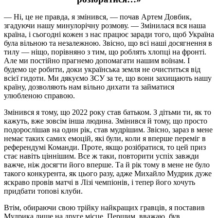
— Ні, це не правда, я змінився, — почав Артем Довбик,
згадуючи нашу минулорічну розмову. — Змінилася вся наша
країна, і сьогодні кожен з нас працює заради того, щоб Україна
була вільною та незалежною. Звісно, що всі наші досягнення в
тилу — ніщо, порівняно з тим, що роблять хлопці на фронті.
Але ми постійно прагнемо допомагати нашим воїнам. І
будемо це робити, доки українська земля не очиститься від
всієї гидоти. Ми дякуємо ЗСУ за те, що вони захищають нашу
країну, дозволяють нам вільно дихати та займатися
улюбленою справою.
Змінився я тому, що 2022 року став батьком. З дітьми ти, як то
кажуть, вже зовсім інша людина. Змінився й тому, що просто
подорослішав на один рік, став мудрішим. Звісно, зараз в мене
немає таких самих емоцій, які були, коли я вперше переміг в
референдумі Команди. Проте, якщо розібратися, то цей приз
стає навіть ціннішим. Все ж таки, повторити успіх завжди
важче, ніж досягти його вперше. Та й рік тому в мене не було
такого конкурента, як цього разу, адже Михайло Мудрик дуже
яскраво провів матчі в Лізі чемпіонів, і тепер його хочуть
придбати топові клуби.
Втім, обираючи свою трійку найкращих гравців, я поставив
Мудрика лише на друге місце. Першим, вважаю, був