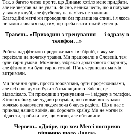
Так, я багато читав про те, що Динамо хотіло мене придбати,
але не звертав на це уваги. Звісно, велика честь, що я побував
у такому клубі, але футболку на пам'ять не залишив.
Благодійні матчі ми проводили без прізвищ на спині, і я якось
не замислювався над тим, що треба взяти такий сувенір.
Травень. «Приходиш з тренування — і одразу в
телефон…»
Робота над фізикою продовжилася і в збірній, в яку ми
переїхали на початку травня. Ми працювали в Словенії, там
були гарні умови. Можливо, забракло додаткового спарингу,
але фізично ми були гарно готові. П’ять червневих матчів
витримали.
Ми повинні були, просто зобов’язані, бути професіоналами,
але всі наші думки були з батьківщиною. Звісно, це
відволікало. Ти приходиш з тренування — і відразу в телефон.
З іншого боку, ми чудово розуміли, що своїми виступами
можемо подарувати людям хоча б якусь радість. Що в нас є
приклад наших воїнів, які боронять країну. Ми не могли їх
підвести, зробили все, що могли, але обставини…
Червень. «Добре, що хоч Мессі посприяв
рішенню щодо Лаоса»