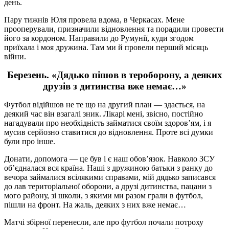
день.
Пару тижнів Юля провела вдома, в Черкасах. Мене
прооперували, призначили відновлення та порадили провести
його за кордоном. Направили до Румунії, куди згодом
приїхала і моя дружина. Там ми й провели перший місяць
війни.
Березень. «Дядько пішов в тероборону, а деяких
друзів з дитинства вже немає…»
Футбол відійшов не те що на другий план — здається, на
деякий час він взагалі зник. Лікарі мені, звісно, постійно
нагадували про необхідність займатися своїм здоров’ям, і я
мусив серйозно ставитися до відновлення. Проте всі думки
були про інше.
Донати, допомога — це був і є наш обов’язок. Навколо ЗСУ
об’єдналася вся країна. Наші з дружиною батьки з ранку до
вечора займалися всілякими справами, мій дядько записався
до лав територіальної оборони, а друзі дитинства, пацани з
мого району, зі школи, з якими ми разом грали в футбол,
пішли на фронт. На жаль, деяких з них вже немає…
Матчі збірної перенесли, але про футбол почали потроху