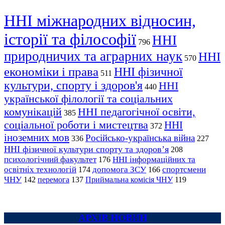
ННІ міжнародних відносин,
історії та філософії
ННІ
796
природничих та аграрних наук
ННІ
570
економіки і права
ННІ фізичної
511
культури, спорту і здоров'я
ННІ
440
української філології та соціальних
комунікацій
ННІ педагогічної освіти,
385
соціальної роботи і мистецтва
ННІ
372
іноземних мов
Російсько-українська війна
336
227
ННІ фізичної культури спорту та здоров’я
208
психологічний факультет
ННІ інформаційних та
176
освітніх технологій
допомога ЗСУ
спортсмени
174
166
ЧНУ
перемога
142
137
Приймальна комісія ЧНУ
119
АРХІВ НОВИН