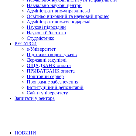
Навчально-наукові центри
Адміністративно-управлінські
Освітньо-виховний та науковий процес
Адміністративно-господарські
Наукові підрозділи
Наукова бібліотека
Студмістечко
РЕСУРСИ
е-Університет
Підтримка користувачів
Державні закупівлі
ОЩАДБАНК оплата
ПРИВАТБАНК оплата
Поштовий сервер
Програмне забезпечення
Інституційний репозитарій
Сайти університету
Запитати у ректора
НОВИНИ