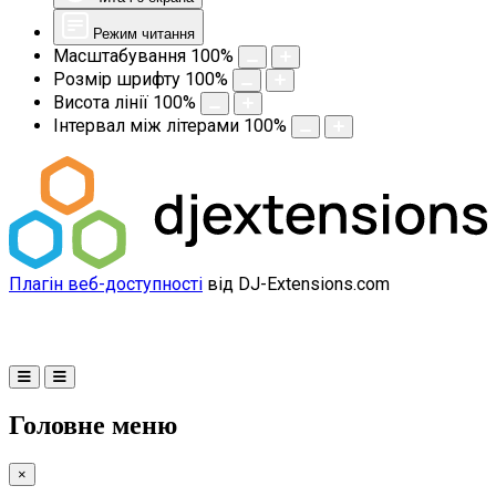
Режим читання
Масштабування
100
%
Розмір шрифту
100
%
Висота лінії
100
%
Інтервал між літерами
100
%
Плагін веб-доступності
від DJ-Extensions.com
Головне меню
×