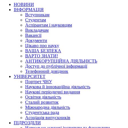
НОВИНИ
ІНФОРМАЦІЯ
Вступникам
Студентам
Аспірантам і науковцям
Викладачам
Вакансії
Документи
Цікаво про науку
ВАША БЕЗПЕКА
ВАРТО ЗНАТИ!
АНТИКОРУПЦІЙНА ДІЯЛЬНІСТЬ
Доступ до публічної інформації
Телефонний довідник
УНІВЕРСИТЕТ
Портрет ЧНУ
Наукова й інноваційна діяльність
Наукові періодичні видання
Освітня діяльність
Сталий розвиток
Міжнародна діяльність
Студентська рада
Асоціація випускників
ПІДРОЗДІЛИ
Навчально-наукові інститути та факультети