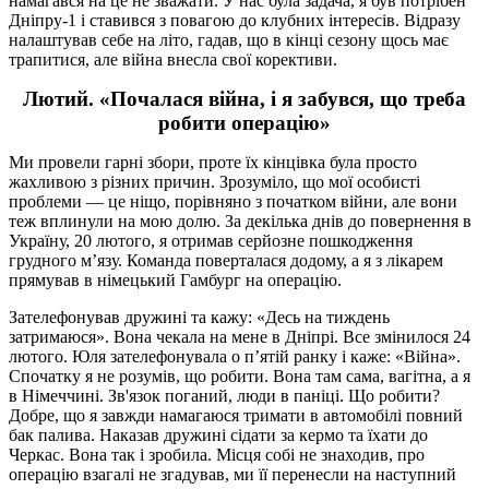
намагався на це не зважати. У нас була задача, я був потрібен
Дніпру-1 і ставився з повагою до клубних інтересів. Відразу
налаштував себе на літо, гадав, що в кінці сезону щось має
трапитися, але війна внесла свої корективи.
Лютий. «Почалася війна, і я забувся, що треба
робити операцію»
Ми провели гарні збори, проте їх кінцівка була просто
жахливою з різних причин. Зрозуміло, що мої особисті
проблеми — це ніщо, порівняно з початком війни, але вони
теж вплинули на мою долю. За декілька днів до повернення в
Україну, 20 лютого, я отримав серйозне пошкодження
грудного м’язу. Команда поверталася додому, а я з лікарем
прямував в німецький Гамбург на операцію.
Зателефонував дружині та кажу: «Десь на тиждень
затримаюся». Вона чекала на мене в Дніпрі. Все змінилося 24
лютого. Юля зателефонувала о п’ятій ранку і каже: «Війна».
Спочатку я не розумів, що робити. Вона там сама, вагітна, а я
в Німеччині. Зв'язок поганий, люди в паніці. Що робити?
Добре, що я завжди намагаюся тримати в автомобілі повний
бак палива. Наказав дружині сідати за кермо та їхати до
Черкас. Вона так і зробила. Місця собі не знаходив, про
операцію взагалі не згадував, ми її перенесли на наступний