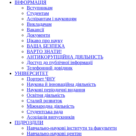
ІНФОРМАЦІЯ
Вступникам
Студентам
Аспірантам і науковцям
Викладачам
Вакансії
Документи
Цікаво про науку
ВАША БЕЗПЕКА
ВАРТО ЗНАТИ!
АНТИКОРУПЦІЙНА ДІЯЛЬНІСТЬ
Доступ до публічної інформації
Телефонний довідник
УНІВЕРСИТЕТ
Портрет ЧНУ
Наукова й інноваційна діяльність
Наукові періодичні видання
Освітня діяльність
Сталий розвиток
Міжнародна діяльність
Студентська рада
Асоціація випускників
ПІДРОЗДІЛИ
Навчально-наукові інститути та факультети
Навчально-наукові центри