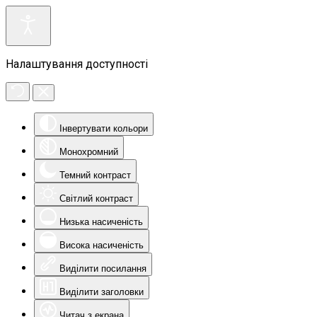
Налаштування доступності
Інвертувати кольори
Монохромний
Темний контраст
Світлий контраст
Низька насиченість
Висока насиченість
Виділити посилання
Виділити заголовки
Читач з екрана