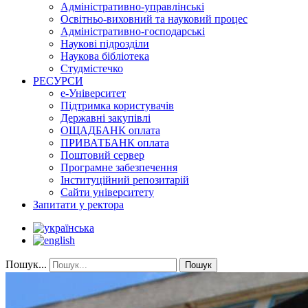
Адміністративно-управлінські
Освітньо-виховний та науковий процес
Адміністративно-господарські
Наукові підрозділи
Наукова бібліотека
Студмістечко
РЕСУРСИ
е-Університет
Підтримка користувачів
Державні закупівлі
ОЩАДБАНК оплата
ПРИВАТБАНК оплата
Поштовий сервер
Програмне забезпечення
Інституційний репозитарій
Сайти університету
Запитати у ректора
Пошук...
Пошук