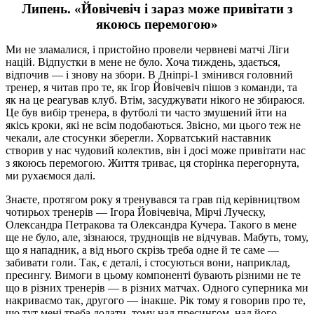
Липень. «Йовічевіч і зараз може привітати з
якоюсь перемогою»
Ми не зламалися, і пристойно провели червневі матчі Ліги
націй. Відпустки в мене не було. Хоча тиждень, здається,
відпочив — і знову на збори. В Дніпрі-1 змінився головний
тренер, я читав про те, як Ігор Йовічевіч пішов з команди, та
як на це реагував клуб. Втім, засуджувати нікого не збираюся.
Це був вибір тренера, в футболі ти часто змушений йти на
якісь кроки, які не всім подобаються. Звісно, ми цього теж не
чекали, але стосунки зберегли. Хорватський наставник
створив у нас чудовий колектив, він і досі може привітати нас
з якоюсь перемогою. Життя триває, ця сторінка перегорнута,
ми рухаємося далі.
Знаєте, протягом року я тренувався та грав під керівництвом
чотирьох тренерів — Ігора Йовічевіча, Мірчі Луческу,
Олександра Петракова та Олександра Кучера. Такого в мене
ще не було, але, зізнаюся, труднощів не відчував. Мабуть, тому,
що я нападник, а від нього скрізь треба одне й те саме —
забивати голи. Так, є деталі, і стосуються вони, наприклад,
пресингу. Вимоги в цьому компоненті бувають різними не те
що в різних тренерів — в різних матчах. Одного суперника ми
накриваємо так, другого — інакше. Рік тому я говорив про те,
що тут мені треба додати, тому над пресингом, над його