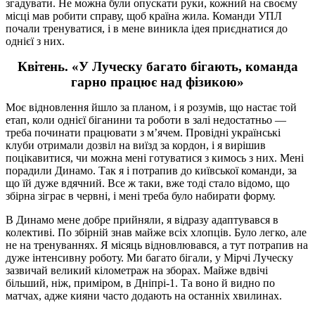
згадувати. Не можна були опускати руки, кожний на своєму
місці мав робити справу, щоб країна жила. Команди УПЛ
почали тренуватися, і в мене виникла ідея приєднатися до
однієї з них.
Квітень. «У Луческу багато бігають, команда
гарно працює над фізикою»
Моє відновлення йшло за планом, і я розумів, що настає той
етап, коли однієї біганини та роботи в залі недостатньо —
треба починати працювати з м’ячем. Провідні українські
клуби отримали дозвіл на виїзд за кордон, і я вирішив
поцікавитися, чи можна мені готуватися з кимось з них. Мені
порадили Динамо. Так я і потрапив до київської команди, за
що їй дуже вдячний. Все ж таки, вже тоді стало відомо, що
збірна зіграє в червні, і мені треба було набирати форму.
В Динамо мене добре прийняли, я відразу адаптувався в
колективі. По збірній знав майже всіх хлопців. Було легко, але
не на тренуваннях. Я місяць відновлювався, а тут потрапив на
дуже інтенсивну роботу. Ми багато бігали, у Мірчі Луческу
зазвичай великий кілометраж на зборах. Майже вдвічі
більший, ніж, приміром, в Дніпрі-1. Та воно й видно по
матчах, адже кияни часто додають на останніх хвилинах.