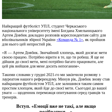
Найкращий футболіст УПЛ, студент Черкаського
національного університету імені Богдана Хмельницького
Артем Довбик докладно розповів кореспондентам сайту для
вболівальників збірної України
«Команда № 1»
, як пройшов
для нього цей непростий рік.
«Я — Артем Довбик. Звичайний хлопець, який досягає мети
своєю працею. Потрібно вірити в те, що ти робиш. Я ще не
дійшов до своєї мети, мені потрібно багато працювати, але
цей рік вийшов для мене досить непоганим».
Такими словами у грудні 2021-го ми закінчили розмову з
лауреатом нашого референдуму. Минув рік, Довбик знову став
найкращим футболістом УПЛ, але залишився таким самим
простим хлопцем, який йде до своєї мети. Сьогодні до вашої
уваги — щоденник переможця опитування серед гравців та
тренерів.
Вступ. «Емоції вже не такі, але якщо
розібратися…»