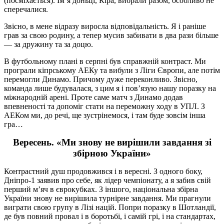
(посміхається). Ім’я доньці, Кіра, вибрали разом, особливо не
сперечалися.
Звісно, в мене відразу виросла відповідальність. Я і раніше
грав за свою родину, а тепер мусив забивати в два рази більше
— за дружину та за доцю.
В футбольному плані в серпні був справжній контраст. Ми
програли кіпрському АЕКу та вибули з Ліги Європи, але потім
перемогли Динамо. Причому дуже переконливо. Звісно,
команда лише будувалася, з цим я і пов’язую нашу поразку на
міжнародній арені. Проте саме матч з Динамо додав
впевненості та допоміг стати на переможну ходу в УПЛ. З
АЕКом ми, до речі, ще зустрінемося, і там буде зовсім інша
гра…
Вересень. «Ми знову не вирішили завдання зі
збірною України»
Контрастний душ продовжився і в вересні. З одного боку,
Дніпро-1 заявив про себе, як лідер чемпіонату, а я забив свій
перший м’яч в єврокубках. З іншого, національна збірна
України знову не вирішила турнірне завдання. Ми прагнули
виграти свою групу в Лізі націй. Попри поразку в Шотландії,
де був повний провал і в боротьбі, і самій грі, і на стандартах,