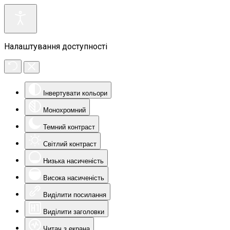
Налаштування доступності
Інвертувати кольори
Монохромний
Темний контраст
Світлий контраст
Низька насиченість
Висока насиченість
Виділити посилання
Виділити заголовки
Читач з екрана