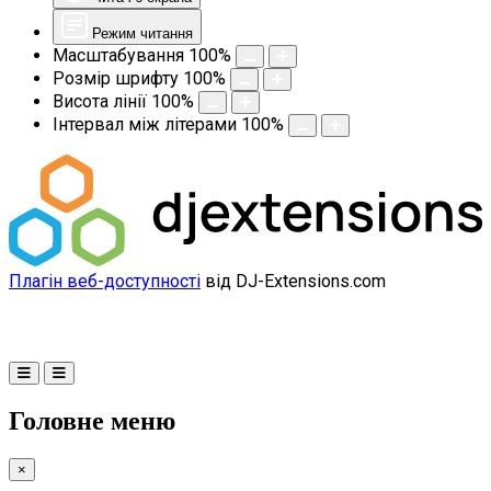
Режим читання
Масштабування
100
%
Розмір шрифту
100
%
Висота лінії
100
%
Інтервал між літерами
100
%
Плагін веб-доступності
від DJ-Extensions.com
Головне меню
×