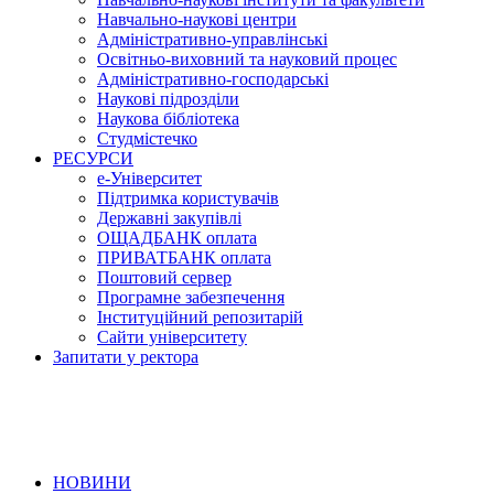
Навчально-наукові центри
Адміністративно-управлінські
Освітньо-виховний та науковий процес
Адміністративно-господарські
Наукові підрозділи
Наукова бібліотека
Студмістечко
РЕСУРСИ
е-Університет
Підтримка користувачів
Державні закупівлі
ОЩАДБАНК оплата
ПРИВАТБАНК оплата
Поштовий сервер
Програмне забезпечення
Інституційний репозитарій
Сайти університету
Запитати у ректора
НОВИНИ