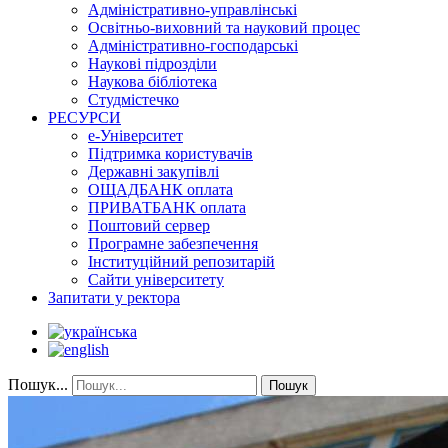
Адміністративно-управлінські
Освітньо-виховний та науковий процес
Адміністративно-господарські
Наукові підрозділи
Наукова бібліотека
Студмістечко
РЕСУРСИ
е-Університет
Підтримка користувачів
Державні закупівлі
ОЩАДБАНК оплата
ПРИВАТБАНК оплата
Поштовий сервер
Програмне забезпечення
Інституційний репозитарій
Сайти університету
Запитати у ректора
Пошук...
Пошук