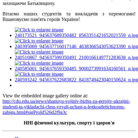
захищаючи Батьківщину.
Вітаємо наших студентів та викладачів з перемогами!
Вшановуємо пам'ять героїв України!
View the embedded image gallery online at:
http://cdu.edu.ua/news/shanuyu-vojiniv-bizhu-za-gerojiv-ukrajini-
studenti-ta-vikladachi-chnu-vzyali-uchast-u-legkoatletichnomu-
zabigu.html#sigProId526d2f9a3c
ННІ фізичної культури, спорту і здоров'я