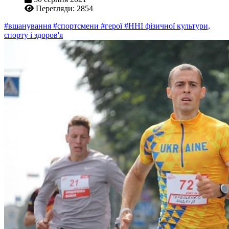
Перегляди: 2854
#вшанування
#спортсмени
#герої
#ННІ фізичної культури,
спорту і здоров'я