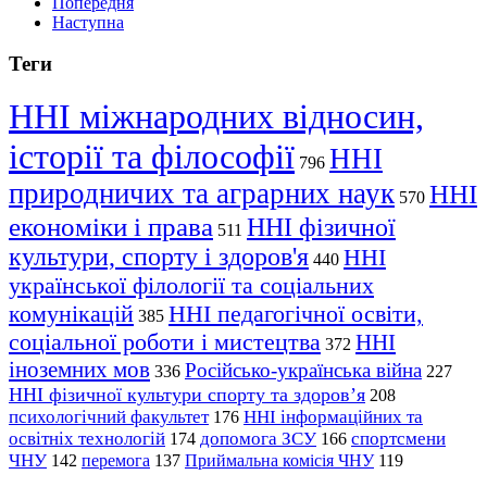
Попередня
Наступна
Теги
ННІ міжнародних відносин,
історії та філософії
ННІ
796
природничих та аграрних наук
ННІ
570
економіки і права
ННІ фізичної
511
культури, спорту і здоров'я
ННІ
440
української філології та соціальних
комунікацій
ННІ педагогічної освіти,
385
соціальної роботи і мистецтва
ННІ
372
іноземних мов
Російсько-українська війна
336
227
ННІ фізичної культури спорту та здоров’я
208
психологічний факультет
ННІ інформаційних та
176
освітніх технологій
допомога ЗСУ
спортсмени
174
166
ЧНУ
перемога
142
137
Приймальна комісія ЧНУ
119