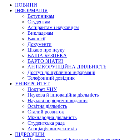
НОВИНИ
ІНФОРМАЦІЯ
Вступникам
Студентам
Аспірантам і науковцям
Викладачам
Вакансії
Документи
Цікаво про науку
ВАША БЕЗПЕКА
ВАРТО ЗНАТИ!
АНТИКОРУПЦІЙНА ДІЯЛЬНІСТЬ
Доступ до публічної інформації
Телефонний довідник
УНІВЕРСИТЕТ
Портрет ЧНУ
Наукова й інноваційна діяльність
Наукові періодичні видання
Освітня діяльність
Сталий розвиток
Міжнародна діяльність
Студентська рада
Асоціація випускників
ПІДРОЗДІЛИ
Навчально-наукові інститути та факультети