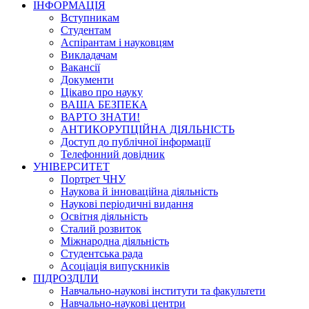
ІНФОРМАЦІЯ
Вступникам
Студентам
Аспірантам і науковцям
Викладачам
Вакансії
Документи
Цікаво про науку
ВАША БЕЗПЕКА
ВАРТО ЗНАТИ!
АНТИКОРУПЦІЙНА ДІЯЛЬНІСТЬ
Доступ до публічної інформації
Телефонний довідник
УНІВЕРСИТЕТ
Портрет ЧНУ
Наукова й інноваційна діяльність
Наукові періодичні видання
Освітня діяльність
Сталий розвиток
Міжнародна діяльність
Студентська рада
Асоціація випускників
ПІДРОЗДІЛИ
Навчально-наукові інститути та факультети
Навчально-наукові центри