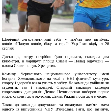
Щорічний легкоатлетичний забіг у пам'ять про загиблих
воїнів «Шаную воїнів, біжу за героїв України» відбувся 28
серпня.
Дистанція, котру потрібно було подолати, складала два
кілометри, її маршрут: площа Слави — Палац одружень —
площа Слави на вул. Хрещатик.
Команда Черкаського національного університету імені
Богдана Хмельницького на чолі з ННІ фізичної культури,
спорту і здоров'я взяла участь у забігу. До команди увійшли як
студенти, так і викладачі. Старший викладач кафедри
спортивних дисциплін Денис Нечипоренко виборов перше
місце, студент-другокурсник Денис Рижий посів друге місце.
Також до команди долучилась та вшанувала пам'ять мама
одного із випускників ЧНУ В'ячеслава Гаги, що загинув,