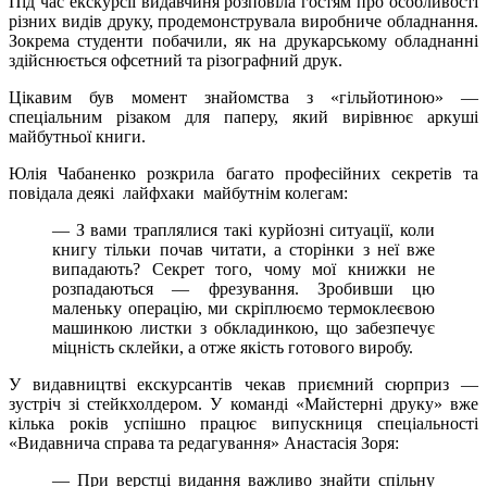
Під час екскурсії видавчиня розповіла гостям про особливості
різних видів друку, продемонструвала виробниче обладнання.
Зокрема студенти побачили, як на друкарському обладнанні
здійснюється офсетний та різографний друк.
Цікавим був момент знайомства з «гільйотиною» —
спеціальним різаком для паперу, який вирівнює аркуші
майбутньої книги.
Юлія Чабаненко розкрила багато професійних секретів та
повідала деякі лайфхаки майбутнім колегам:
— З вами траплялися такі курйозні ситуації, коли
книгу тільки почав читати, а сторінки з неї вже
випадають? Секрет того, чому мої книжки не
розпадаються — фрезування. Зробивши цю
маленьку операцію, ми скріплюємо термоклеєвою
машинкою листки з обкладинкою, що забезпечує
міцність склейки, а отже якість готового виробу.
У видавництві екскурсантів чекав приємний сюрприз —
зустріч зі стейкхолдером. У команді «Майстерні друку» вже
кілька років успішно працює випускниця спеціальності
«Видавнича справа та редагування» Анастасія Зоря:
— При верстці видання важливо знайти спільну