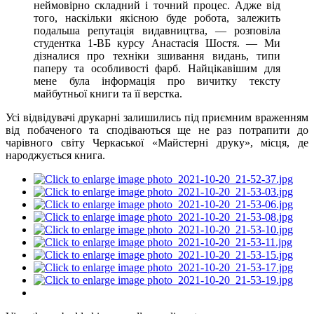
неймовірно складний і точний процес. Адже від
того, наскільки якісною буде робота, залежить
подальша репутація видавництва, — розповіла
студентка 1-ВБ курсу Анастасія Шостя. — Ми
дізналися про техніки зшивання видань, типи
паперу та особливості фарб. Найцікавішим для
мене була інформація про вичитку тексту
майбутньої книги та її верстка.
Усі відвідувачі друкарні залишились під приємним враженням
від побаченого та сподіваються ще не раз потрапити до
чарівного світу Черкаської «Майстерні друку», місця, де
народжується книга.