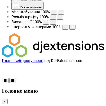
Режим читання
Масштабування
100
%
Розмір шрифту
100
%
Висота лінії
100
%
Інтервал між літерами
100
%
Плагін веб-доступності
від DJ-Extensions.com
Головне меню
×