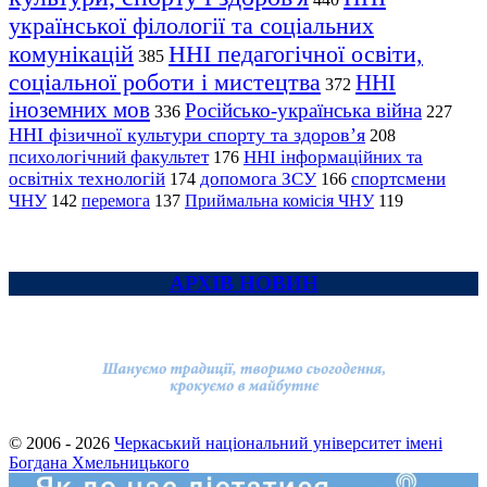
української філології та соціальних
комунікацій
ННІ педагогічної освіти,
385
соціальної роботи і мистецтва
ННІ
372
іноземних мов
Російсько-українська війна
336
227
ННІ фізичної культури спорту та здоров’я
208
психологічний факультет
ННІ інформаційних та
176
освітніх технологій
допомога ЗСУ
спортсмени
174
166
ЧНУ
перемога
142
137
Приймальна комісія ЧНУ
119
АРХІВ НОВИН
© 2006 - 2026
Черкаський національний університет імені
Богдана Хмельницького