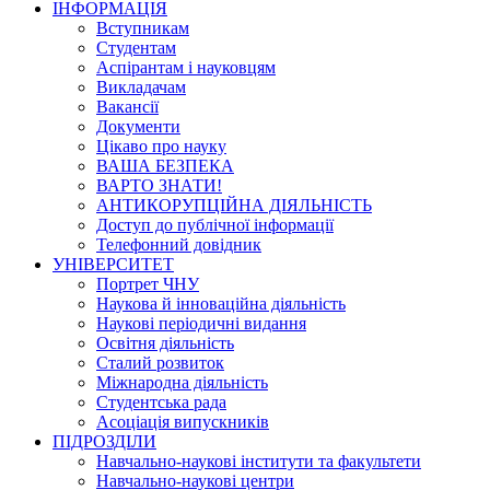
ІНФОРМАЦІЯ
Вступникам
Студентам
Аспірантам і науковцям
Викладачам
Вакансії
Документи
Цікаво про науку
ВАША БЕЗПЕКА
ВАРТО ЗНАТИ!
АНТИКОРУПЦІЙНА ДІЯЛЬНІСТЬ
Доступ до публічної інформації
Телефонний довідник
УНІВЕРСИТЕТ
Портрет ЧНУ
Наукова й інноваційна діяльність
Наукові періодичні видання
Освітня діяльність
Сталий розвиток
Міжнародна діяльність
Студентська рада
Асоціація випускників
ПІДРОЗДІЛИ
Навчально-наукові інститути та факультети
Навчально-наукові центри