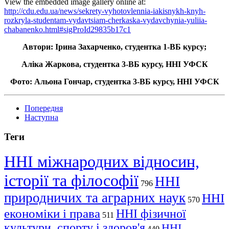
View the embedded image gallery online at:
http://cdu.edu.ua/news/sekrety-vyhotovlennia-iakisnykh-knyh-
rozkryla-studentam-vydavtsiam-cherkaska-vydavchynia-yuliia-
chabanenko.html#sigProId29835b17c1
Автори: Ірина Захарченко, студентка 1-ВБ курсу;
Аліка Жаркова, студентка 3-ВБ курсу, ННІ УФСК
Фото: Альона Гончар, студентка 3-ВБ курсу, ННІ УФСК
Попередня
Наступна
Теги
ННІ міжнародних відносин,
історії та філософії
ННІ
796
природничих та аграрних наук
ННІ
570
економіки і права
ННІ фізичної
511
культури, спорту і здоров'я
ННІ
440