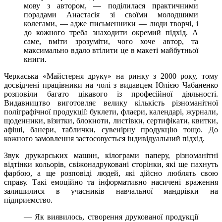
мову з автором, — поділилася практичними
порадами Анастасія зі своїми молодшими
колегами, — адже письменники — люди творчі, і
до кожного треба знаходити окремий підхід. А
саме, вміти зрозуміти, чого хоче автор, та
максимально вдало втілити це в макеті майбутньої
книги.
Черкаська «Майстерня друку» на ринку з 2000 року, тому
досвідчені працівники на чолі з видавцем Юлією Чабаненко
розповіли багато цікавого із професійної діяльності.
Видавництво виготовляє велику кількість різноманітної
поліграфічної продукції: буклети, флаєри, календарі, журнали,
щоденники, візитки, блокноти, листівки, сертифікати, квитки,
афіші, банери, таблички, сувенірну продукцію тощо. До
кожного замовлення застосовується індивідуальний підхід.
Звук друкарських машин, кілограми паперу, різноманітні
відтінки кольорів, свіжонадруковані сторінки, які ще пахнуть
фарбою, а ще розповіді людей, які дійсно люблять свою
справу. Такі емоційно та інформативно насичені враження
залишилися в учасників навчальної мандрівки на
підприємство.
— Як виявилось, створення друкованої продукції