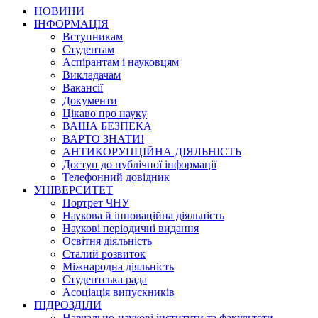
НОВИНИ
ІНФОРМАЦІЯ
Вступникам
Студентам
Аспірантам і науковцям
Викладачам
Вакансії
Документи
Цікаво про науку
ВАША БЕЗПЕКА
ВАРТО ЗНАТИ!
АНТИКОРУПЦІЙНА ДІЯЛЬНІСТЬ
Доступ до публічної інформації
Телефонний довідник
УНІВЕРСИТЕТ
Портрет ЧНУ
Наукова й інноваційна діяльність
Наукові періодичні видання
Освітня діяльність
Сталий розвиток
Міжнародна діяльність
Студентська рада
Асоціація випускників
ПІДРОЗДІЛИ
Навчально-наукові інститути та факультети