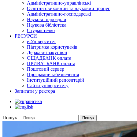
Адміністративно-управлінські
Освітньо-виховний та науковий процес
Адміністративно-господарські
Наукові підрозділи
Наукова бібліотека
Студмістечко
РЕСУРСИ
е-Університет
Підтримка користувачів
Державні закупівлі
ОЩАДБАНК оплата
ПРИВАТБАНК оплата
Поштовий сервер
Програмне забезпечення
Інституційний репозитарій
Сайти університету
Запитати у ректора
Пошук...
Пошук