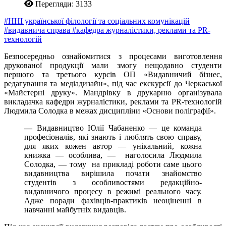
Перегляди: 3133
#ННІ української філології та соціальних комунікацій
#видавнича справа
#кафедра журналістики, реклами та PR-
технологій
Безпосередньо ознайомитися з процесами виготовлення
друкованої продукції мали змогу нещодавно студенти
першого та третього курсів ОП «Видавничий бізнес,
редагування та медіадизайн», під час екскурсії до Черкаської
«Майстерні друку». Мандрівку в друкарню організувала
викладачка кафедри журналістики, реклами та PR-технологій
Людмила Солодка в межах дисципліни «Основи поліграфії».
—
Видавництво Юлії Чабаненко — це команда
професіоналів, які знають і люблять свою справу,
для яких кожен автор — унікальний, кожна
книжка — особлива, — наголосила Людмила
Солодка, — тому на прикладі роботи саме цього
видавництва вирішила почати знайомство
студентів з особливостями редакційно-
видавничого процесу в режимі реального часу.
Адже поради фахівців-практиків неоціненні в
навчанні майбутніх видавців.