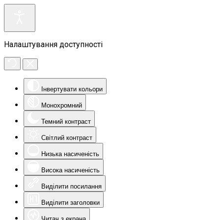
Налаштування доступності
Інвертувати кольори
Монохромний
Темний контраст
Світлий контраст
Низька насиченість
Висока насиченість
Виділити посилання
Виділити заголовки
Читач з екрана