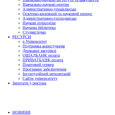
Навчально-наукові центри
Адміністративно-управлінські
Освітньо-виховний та науковий процес
Адміністративно-господарські
Наукові підрозділи
Наукова бібліотека
Студмістечко
РЕСУРСИ
е-Університет
Підтримка користувачів
Державні закупівлі
ОЩАДБАНК оплата
ПРИВАТБАНК оплата
Поштовий сервер
Програмне забезпечення
Інституційний репозитарій
Сайти університету
Запитати у ректора
НОВИНИ