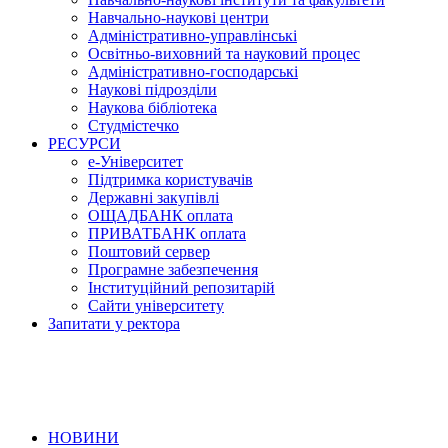
Навчально-наукові центри
Адміністративно-управлінські
Освітньо-виховний та науковий процес
Адміністративно-господарські
Наукові підрозділи
Наукова бібліотека
Студмістечко
РЕСУРСИ
е-Університет
Підтримка користувачів
Державні закупівлі
ОЩАДБАНК оплата
ПРИВАТБАНК оплата
Поштовий сервер
Програмне забезпечення
Інституційний репозитарій
Сайти університету
Запитати у ректора
НОВИНИ