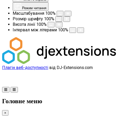
Режим читання
Масштабування
100
%
Розмір шрифту
100
%
Висота лінії
100
%
Інтервал між літерами
100
%
Плагін веб-доступності
від DJ-Extensions.com
Головне меню
×