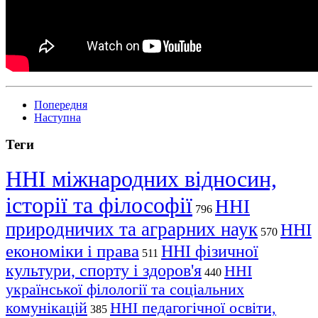
Попередня
Наступна
Теги
ННІ міжнародних відносин,
історії та філософії
ННІ
796
природничих та аграрних наук
ННІ
570
економіки і права
ННІ фізичної
511
культури, спорту і здоров'я
ННІ
440
української філології та соціальних
комунікацій
ННІ педагогічної освіти,
385