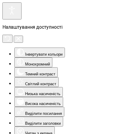
Налаштування доступності
Інвертувати кольори
Монохромний
Темний контраст
Світлий контраст
Низька насиченість
Висока насиченість
Виділити посилання
Виділити заголовки
Читач з екрана