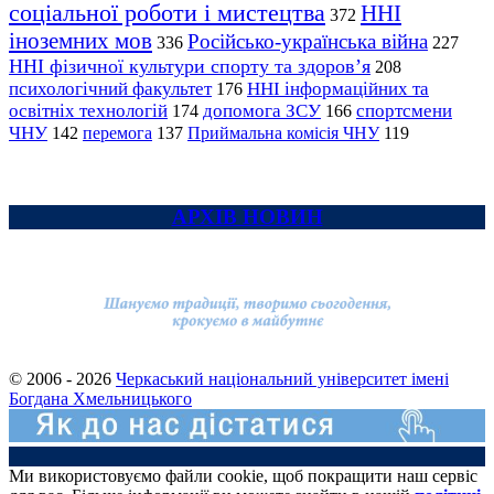
соціальної роботи і мистецтва
ННІ
372
іноземних мов
Російсько-українська війна
336
227
ННІ фізичної культури спорту та здоров’я
208
психологічний факультет
ННІ інформаційних та
176
освітніх технологій
допомога ЗСУ
спортсмени
174
166
ЧНУ
перемога
142
137
Приймальна комісія ЧНУ
119
АРХІВ НОВИН
© 2006 - 2026
Черкаський національний університет імені
Богдана Хмельницького
Ми використовуємо файли cookie, щоб покращити наш сервіс