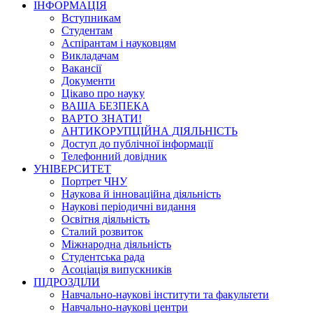
ІНФОРМАЦІЯ
Вступникам
Студентам
Аспірантам і науковцям
Викладачам
Вакансії
Документи
Цікаво про науку
ВАША БЕЗПЕКА
ВАРТО ЗНАТИ!
АНТИКОРУПЦІЙНА ДІЯЛЬНІСТЬ
Доступ до публічної інформації
Телефонний довідник
УНІВЕРСИТЕТ
Портрет ЧНУ
Наукова й інноваційна діяльність
Наукові періодичні видання
Освітня діяльність
Сталий розвиток
Міжнародна діяльність
Студентська рада
Асоціація випускників
ПІДРОЗДІЛИ
Навчально-наукові інститути та факультети
Навчально-наукові центри