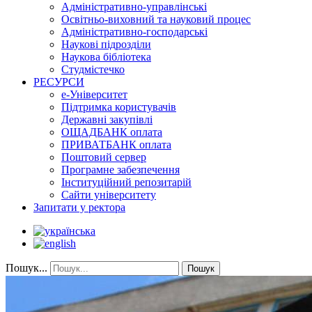
Адміністративно-управлінські
Освітньо-виховний та науковий процес
Адміністративно-господарські
Наукові підрозділи
Наукова бібліотека
Студмістечко
РЕСУРСИ
е-Університет
Підтримка користувачів
Державні закупівлі
ОЩАДБАНК оплата
ПРИВАТБАНК оплата
Поштовий сервер
Програмне забезпечення
Інституційний репозитарій
Сайти університету
Запитати у ректора
Пошук...
Пошук