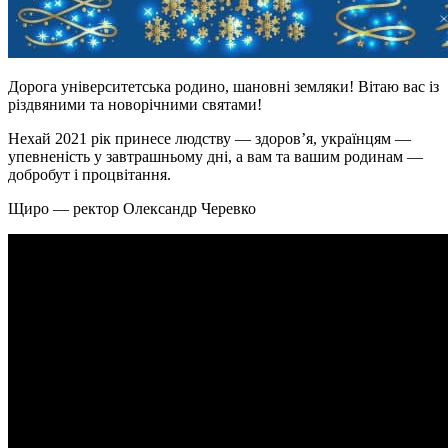
Дорога університетська родино, шановні земляки! Вітаю вас із
різдвяними та новорічними святами!
Нехай 2021 рік принесе людству — здоров’я, українцям —
упевненість у завтрашньому дні, а вам та вашим родинам —
добробут і процвітання.
Щиро — ректор Олександр Черевко