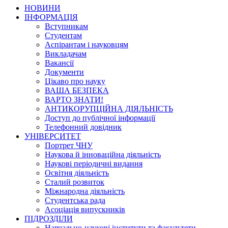
НОВИНИ
ІНФОРМАЦІЯ
Вступникам
Студентам
Аспірантам і науковцям
Викладачам
Вакансії
Документи
Цікаво про науку
ВАША БЕЗПЕКА
ВАРТО ЗНАТИ!
АНТИКОРУПЦІЙНА ДІЯЛЬНІСТЬ
Доступ до публічної інформації
Телефонний довідник
УНІВЕРСИТЕТ
Портрет ЧНУ
Наукова й інноваційна діяльність
Наукові періодичні видання
Освітня діяльність
Сталий розвиток
Міжнародна діяльність
Студентська рада
Асоціація випускників
ПІДРОЗДІЛИ
Навчально-наукові інститути та факультети