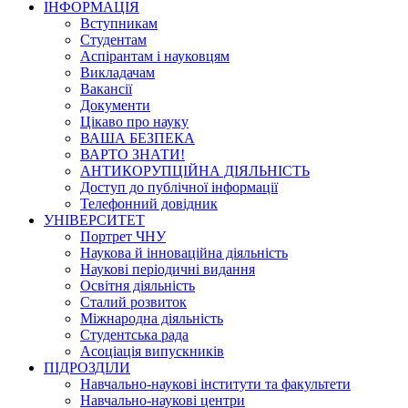
ІНФОРМАЦІЯ
Вступникам
Студентам
Аспірантам і науковцям
Викладачам
Вакансії
Документи
Цікаво про науку
ВАША БЕЗПЕКА
ВАРТО ЗНАТИ!
АНТИКОРУПЦІЙНА ДІЯЛЬНІСТЬ
Доступ до публічної інформації
Телефонний довідник
УНІВЕРСИТЕТ
Портрет ЧНУ
Наукова й інноваційна діяльність
Наукові періодичні видання
Освітня діяльність
Сталий розвиток
Міжнародна діяльність
Студентська рада
Асоціація випускників
ПІДРОЗДІЛИ
Навчально-наукові інститути та факультети
Навчально-наукові центри