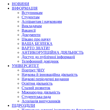
НОВИНИ
ІНФОРМАЦІЯ
Вступникам
Студентам
Аспірантам і науковцям
Викладачам
Вакансії
Документи
Цікаво про науку
ВАША БЕЗПЕКА
ВАРТО ЗНАТИ!
АНТИКОРУПЦІЙНА ДІЯЛЬНІСТЬ
Доступ до публічної інформації
Телефонний довідник
УНІВЕРСИТЕТ
Портрет ЧНУ
Наукова й інноваційна діяльність
Наукові періодичні видання
Освітня діяльність
Сталий розвиток
Міжнародна діяльність
Студентська рада
Асоціація випускників
ПІДРОЗДІЛИ
Навчально-наукові інститути та факультети