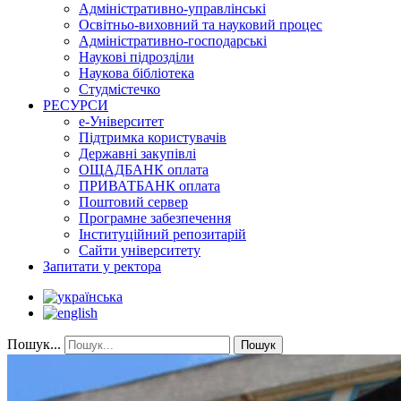
Адміністративно-управлінські
Освітньо-виховний та науковий процес
Адміністративно-господарські
Наукові підрозділи
Наукова бібліотека
Студмістечко
РЕСУРСИ
е-Університет
Підтримка користувачів
Державні закупівлі
ОЩАДБАНК оплата
ПРИВАТБАНК оплата
Поштовий сервер
Програмне забезпечення
Інституційний репозитарій
Сайти університету
Запитати у ректора
Пошук...
Пошук