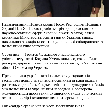
Надзвичайний і Повноважний Посол Республіки Польща в
Україні Пан Ян Пєкло провів зустріч для представників
науково-освітньої сфери України. Участь у заході взяли
керівники Міністерства освіти і науки України, вищих
навчальних закладів та освітніх установ, які співпрацюють з
польськими університетами.
Серед них — і ректор Черкаського національного
університету імені Богдана Хмельницького, голова Ради
ректорів, директорів вищих навчальних закладів Черкаської
області Олександр Черевко.
Представники українських і польських урядових кіл
засвідчили повагу та вдячність освітянам за їхній вклад у
розвиток європейської науки, зміцнення культурних зв’язків
між польським та українським народами. Обговорено
можливості для просування українських вишів у польський
освітній простір і встановлення партнерських відносин.
Олександр Черевко мав за честь поспілкуватися з