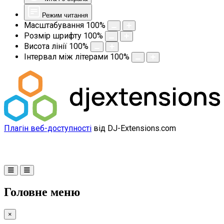
Режим читання
Масштабування
100
%
Розмір шрифту
100
%
Висота лінії
100
%
Інтервал між літерами
100
%
Плагін веб-доступності
від DJ-Extensions.com
Головне меню
×