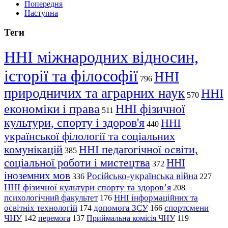
Попередня
Наступна
Теги
ННІ міжнародних відносин,
історії та філософії
ННІ
796
природничих та аграрних наук
ННІ
570
економіки і права
ННІ фізичної
511
культури, спорту і здоров'я
ННІ
440
української філології та соціальних
комунікацій
ННІ педагогічної освіти,
385
соціальної роботи і мистецтва
ННІ
372
іноземних мов
Російсько-українська війна
336
227
ННІ фізичної культури спорту та здоров’я
208
психологічний факультет
ННІ інформаційних та
176
освітніх технологій
допомога ЗСУ
спортсмени
174
166
ЧНУ
перемога
142
137
Приймальна комісія ЧНУ
119