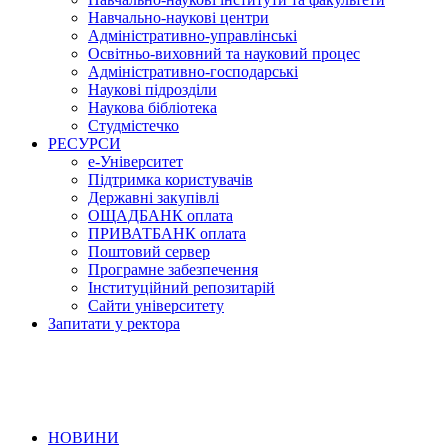
Навчально-наукові центри
Адміністративно-управлінські
Освітньо-виховний та науковий процес
Адміністративно-господарські
Наукові підрозділи
Наукова бібліотека
Студмістечко
РЕСУРСИ
е-Університет
Підтримка користувачів
Державні закупівлі
ОЩАДБАНК оплата
ПРИВАТБАНК оплата
Поштовий сервер
Програмне забезпечення
Інституційний репозитарій
Сайти університету
Запитати у ректора
НОВИНИ