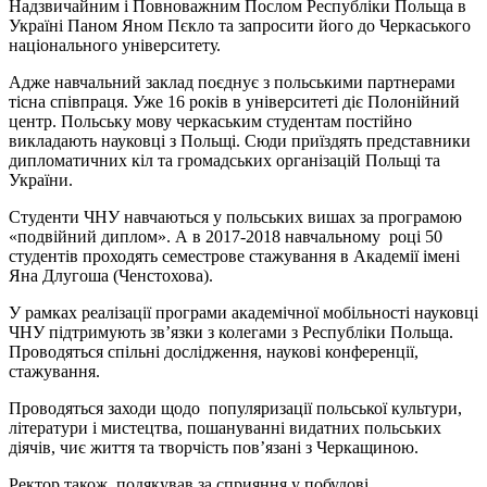
Надзвичайним і Повноважним Послом Республіки Польща в
Україні Паном Яном Пєкло та запросити його до Черкаського
національного університету.
Адже навчальний заклад поєднує з польськими партнерами
тісна співпраця. Уже 16 років в університеті діє Полонійний
центр. Польську мову черкаським студентам постійно
викладають науковці з Польщі. Сюди приїздять представники
дипломатичних кіл та громадських організацій Польщі та
України.
Студенти ЧНУ навчаються у польських вишах за програмою
«подвійний диплом». А в 2017-2018 навчальному році 50
студентів проходять семестрове стажування в Академії імені
Яна Длугоша (Ченстохова).
У рамках реалізації програми академічної мобільності науковці
ЧНУ підтримують зв’язки з колегами з Республіки Польща.
Проводяться спільні дослідження, наукові конференції,
стажування.
Проводяться заходи щодо популяризації польської культури,
літератури і мистецтва, пошануванні видатних польських
діячів, чиє життя та творчість пов’язані з Черкащиною.
Ректор також подякував за сприяння у побудові