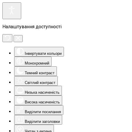
Налаштування доступності
Інвертувати кольори
Монохромний
Темний контраст
Світлий контраст
Низька насиченість
Висока насиченість
Виділити посилання
Виділити заголовки
Читач з екрана