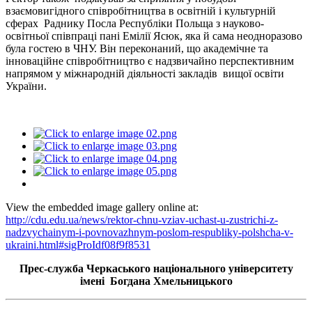
взаємовигідного співробітництва в освітній і культурній
сферах Раднику Посла Республіки Польща з науково-
освітньої співпраці пані Емілії Ясюк, яка й сама неодноразово
була гостею в ЧНУ. Він переконаний, що академічне та
інноваційне співробітництво є надзвичайно перспективним
напрямом у міжнародній діяльності закладів вищої освіти
України.
View the embedded image gallery online at:
http://cdu.edu.ua/news/rektor-chnu-vziav-uchast-u-zustrichi-z-
nadzvychainym-i-povnovazhnym-poslom-respubliky-polshcha-v-
ukraini.html#sigProIdf08f9f8531
Прес-служба Черкаського національного університету
імені Богдана Хмельницького