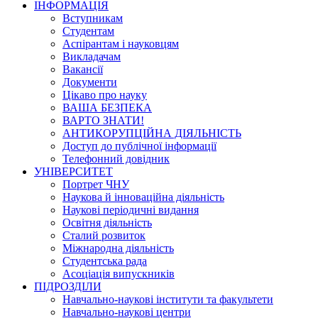
ІНФОРМАЦІЯ
Вступникам
Студентам
Аспірантам і науковцям
Викладачам
Вакансії
Документи
Цікаво про науку
ВАША БЕЗПЕКА
ВАРТО ЗНАТИ!
АНТИКОРУПЦІЙНА ДІЯЛЬНІСТЬ
Доступ до публічної інформації
Телефонний довідник
УНІВЕРСИТЕТ
Портрет ЧНУ
Наукова й інноваційна діяльність
Наукові періодичні видання
Освітня діяльність
Сталий розвиток
Міжнародна діяльність
Студентська рада
Асоціація випускників
ПІДРОЗДІЛИ
Навчально-наукові інститути та факультети
Навчально-наукові центри