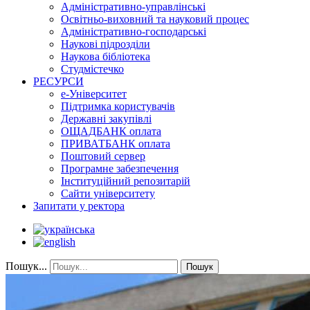
Адміністративно-управлінські
Освітньо-виховний та науковий процес
Адміністративно-господарські
Наукові підрозділи
Наукова бібліотека
Студмістечко
РЕСУРСИ
е-Університет
Підтримка користувачів
Державні закупівлі
ОЩАДБАНК оплата
ПРИВАТБАНК оплата
Поштовий сервер
Програмне забезпечення
Інституційний репозитарій
Сайти університету
Запитати у ректора
Пошук...
Пошук