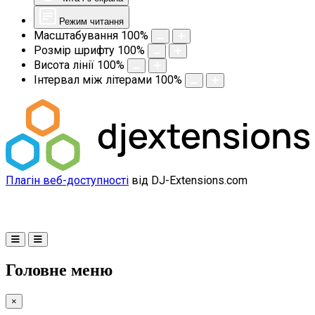
Режим читання
Масштабування
100
%
Розмір шрифту
100
%
Висота лінії
100
%
Інтервал між літерами
100
%
Плагін веб-доступності
від DJ-Extensions.com
Головне меню
×