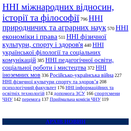
ННІ міжнародних відносин,
історії та філософії
ННІ
796
природничих та аграрних наук
ННІ
570
економіки і права
ННІ фізичної
511
культури, спорту і здоров'я
ННІ
440
української філології та соціальних
комунікацій
ННІ педагогічної освіти,
385
соціальної роботи і мистецтва
ННІ
372
іноземних мов
Російсько-українська війна
336
227
ННІ фізичної культури спорту та здоров’я
208
психологічний факультет
ННІ інформаційних та
176
освітніх технологій
допомога ЗСУ
спортсмени
174
166
ЧНУ
перемога
142
137
Приймальна комісія ЧНУ
119
АРХІВ НОВИН