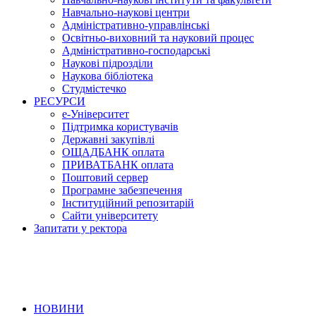
Навчально-наукові центри
Адміністративно-управлінські
Освітньо-виховний та науковий процес
Адміністративно-господарські
Наукові підрозділи
Наукова бібліотека
Студмістечко
РЕСУРСИ
е-Університет
Підтримка користувачів
Державні закупівлі
ОЩАДБАНК оплата
ПРИВАТБАНК оплата
Поштовий сервер
Програмне забезпечення
Інституційний репозитарій
Сайти університету
Запитати у ректора
НОВИНИ