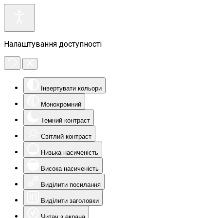
Налаштування доступності
Інвертувати кольори
Монохромний
Темний контраст
Світлий контраст
Низька насиченість
Висока насиченість
Виділити посилання
Виділити заголовки
Читач з екрана