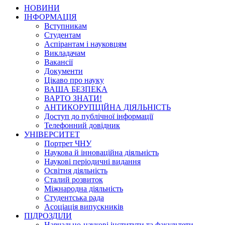
НОВИНИ
ІНФОРМАЦІЯ
Вступникам
Студентам
Аспірантам і науковцям
Викладачам
Вакансії
Документи
Цікаво про науку
ВАША БЕЗПЕКА
ВАРТО ЗНАТИ!
АНТИКОРУПЦІЙНА ДІЯЛЬНІСТЬ
Доступ до публічної інформації
Телефонний довідник
УНІВЕРСИТЕТ
Портрет ЧНУ
Наукова й інноваційна діяльність
Наукові періодичні видання
Освітня діяльність
Сталий розвиток
Міжнародна діяльність
Студентська рада
Асоціація випускників
ПІДРОЗДІЛИ
Навчально-наукові інститути та факультети