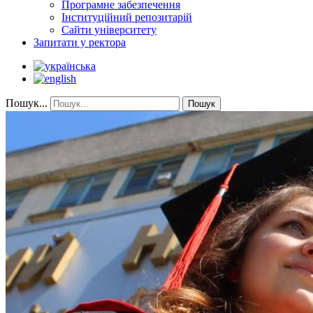
Програмне забезпечення
Інституційний репозитарій
Сайти університету
Запитати у ректора
Пошук...
Пошук