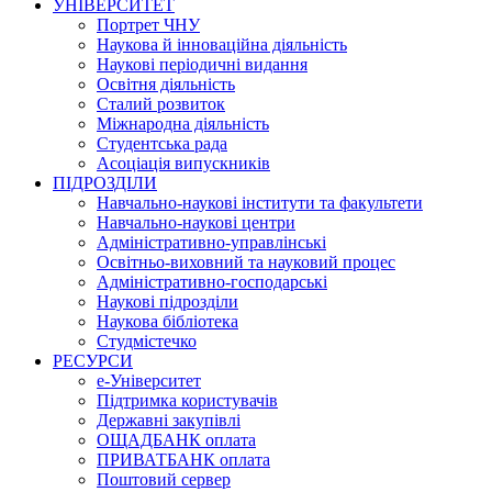
УНІВЕРСИТЕТ
Портрет ЧНУ
Наукова й інноваційна діяльність
Наукові періодичні видання
Освітня діяльність
Сталий розвиток
Міжнародна діяльність
Студентська рада
Асоціація випускників
ПІДРОЗДІЛИ
Навчально-наукові інститути та факультети
Навчально-наукові центри
Адміністративно-управлінські
Освітньо-виховний та науковий процес
Адміністративно-господарські
Наукові підрозділи
Наукова бібліотека
Студмістечко
РЕСУРСИ
е-Університет
Підтримка користувачів
Державні закупівлі
ОЩАДБАНК оплата
ПРИВАТБАНК оплата
Поштовий сервер