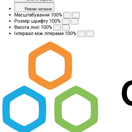
Режим читання
Масштабування
100
%
Розмір шрифту
100
%
Висота лінії
100
%
Інтервал між літерами
100
%