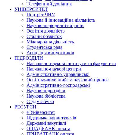
Телефонний довідник
УНІВЕРСИТЕТ
Портрет ЧНУ
Наукова й інноваційна діяльність
Наукові періодичні видання
Освітня діяльність
Сталий розвиток
Міжнародна діяльність
Студентська рада
Асоціація випускників
ПІДРОЗДІЛИ
Навчально-наукові інститути та факультети
Навчально-наукові центри
Адміністративно-управлінські
Освітньо-виховний та науковий процес
Адміністративно-господарські
Наукові підрозділи
Наукова бібліотека
Студмістечко
РЕСУРСИ
е-Університет
Підтримка користувачів
Державні закупівлі
ОЩАДБАНК оплата
ПРИВАТБАНК оплата