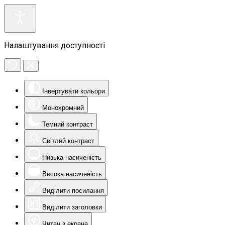
Налаштування доступності
Інвертувати кольори
Монохромний
Темний контраст
Світлий контраст
Низька насиченість
Висока насиченість
Виділити посилання
Виділити заголовки
Читач з екрана