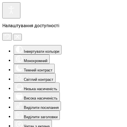
Налаштування доступності
Інвертувати кольори
Монохромний
Темний контраст
Світлий контраст
Низька насиченість
Висока насиченість
Виділити посилання
Виділити заголовки
Читач з екрана