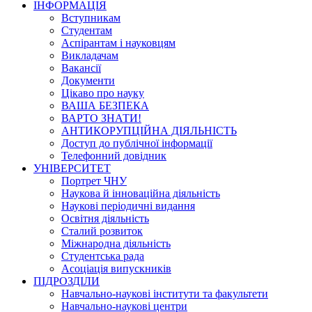
ІНФОРМАЦІЯ
Вступникам
Студентам
Аспірантам і науковцям
Викладачам
Вакансії
Документи
Цікаво про науку
ВАША БЕЗПЕКА
ВАРТО ЗНАТИ!
АНТИКОРУПЦІЙНА ДІЯЛЬНІСТЬ
Доступ до публічної інформації
Телефонний довідник
УНІВЕРСИТЕТ
Портрет ЧНУ
Наукова й інноваційна діяльність
Наукові періодичні видання
Освітня діяльність
Сталий розвиток
Міжнародна діяльність
Студентська рада
Асоціація випускників
ПІДРОЗДІЛИ
Навчально-наукові інститути та факультети
Навчально-наукові центри