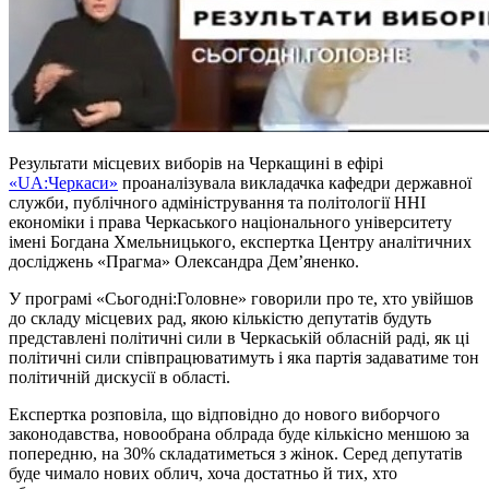
Результати місцевих виборів на Черкащині в ефірі
«UA:Черкаси»
проаналізувала викладачка кафедри державної
служби, публічного адміністрування та політології ННІ
економіки і права Черкаського національного університету
імені Богдана Хмельницького, експертка Центру аналітичних
досліджень «Прагма» Олександра Дем’яненко.
У програмі «Сьогодні:Головне» говорили про те, хто увійшов
до складу місцевих рад, якою кількістю депутатів будуть
представлені політичні сили в Черкаській обласній раді, як ці
політичні сили співпрацюватимуть і яка партія задаватиме тон
політичній дискусії в області.
Експертка розповіла, що відповідно до нового виборчого
законодавства, новообрана облрада буде кількісно меншою за
попередню, на 30% складатиметься з жінок. Серед депутатів
буде чимало нових облич, хоча достатньо й тих, хто