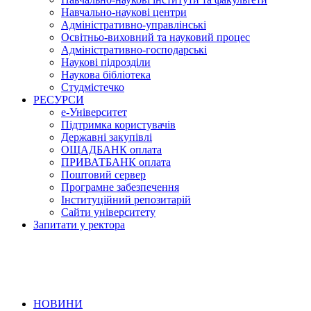
Навчально-наукові центри
Адміністративно-управлінські
Освітньо-виховний та науковий процес
Адміністративно-господарські
Наукові підрозділи
Наукова бібліотека
Студмістечко
РЕСУРСИ
е-Університет
Підтримка користувачів
Державні закупівлі
ОЩАДБАНК оплата
ПРИВАТБАНК оплата
Поштовий сервер
Програмне забезпечення
Інституційний репозитарій
Сайти університету
Запитати у ректора
НОВИНИ