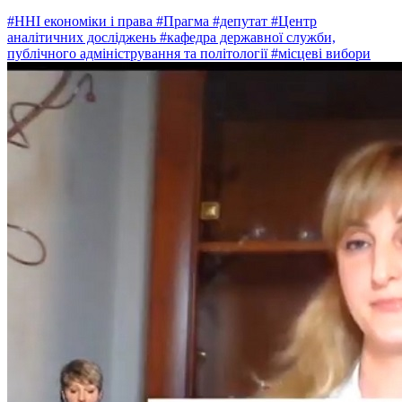
#ННІ економіки і права
#Прагма
#депутат
#Центр
аналітичних досліджень
#кафедра державної служби,
публічного адміністрування та політології
#місцеві вибори