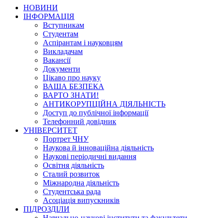
НОВИНИ
ІНФОРМАЦІЯ
Вступникам
Студентам
Аспірантам і науковцям
Викладачам
Вакансії
Документи
Цікаво про науку
ВАША БЕЗПЕКА
ВАРТО ЗНАТИ!
АНТИКОРУПЦІЙНА ДІЯЛЬНІСТЬ
Доступ до публічної інформації
Телефонний довідник
УНІВЕРСИТЕТ
Портрет ЧНУ
Наукова й інноваційна діяльність
Наукові періодичні видання
Освітня діяльність
Сталий розвиток
Міжнародна діяльність
Студентська рада
Асоціація випускників
ПІДРОЗДІЛИ
Навчально-наукові інститути та факультети