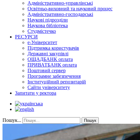
Адміністративно-управлінські
Освітньо-виховний та науковий процес
Адміністративно-господарські
Наукові підрозділи
Наукова бібліотека
Студмістечко
РЕСУРСИ
е-Університет
Підтримка користувачів
Державні закупівлі
ОЩАДБАНК оплата
ПРИВАТБАНК оплата
Поштовий сервер
Програмне забезпечення
Інституційний репозитарій
Сайти університету
Запитати у ректора
Пошук...
Пошук