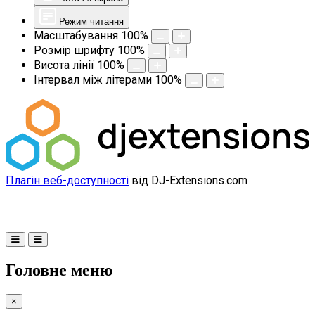
Режим читання
Масштабування
100
%
Розмір шрифту
100
%
Висота лінії
100
%
Інтервал між літерами
100
%
Плагін веб-доступності
від DJ-Extensions.com
Головне меню
×