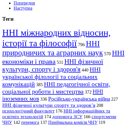
Попередня
Наступна
Теги
ННІ міжнародних відносин,
історії та філософії
ННІ
796
природничих та аграрних наук
ННІ
570
економіки і права
ННІ фізичної
511
культури, спорту і здоров'я
ННІ
440
української філології та соціальних
комунікацій
ННІ педагогічної освіти,
385
соціальної роботи і мистецтва
ННІ
372
іноземних мов
Російсько-українська війна
336
227
ННІ фізичної культури спорту та здоров’я
208
психологічний факультет
ННІ інформаційних та
176
освітніх технологій
допомога ЗСУ
спортсмени
174
166
ЧНУ
перемога
142
137
Приймальна комісія ЧНУ
119