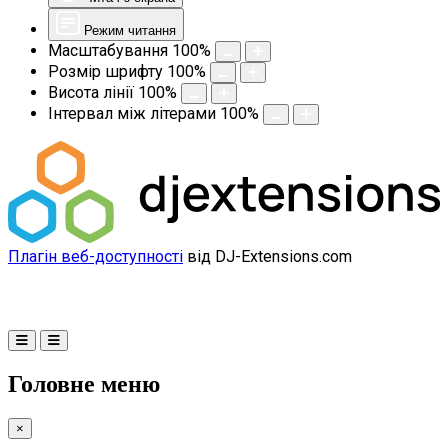
Режим читання
Масштабування
100
%
Розмір шрифту
100
%
Висота лінії
100
%
Інтервал між літерами
100
%
Плагін веб-доступності
від DJ-Extensions.com
Головне меню
×