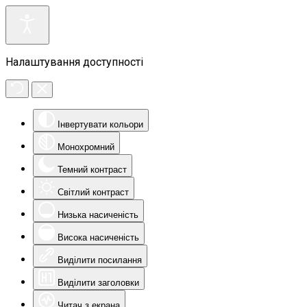
Налаштування доступності
Інвертувати кольори
Монохромний
Темний контраст
Світлий контраст
Низька насиченість
Висока насиченість
Виділити посилання
Виділити заголовки
Читач з екрана