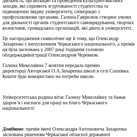
діяльність, організацію та проведення культурно-масових
заходів, які сприяють згуртованості студентства та
підвищенню іміджу університету, співпрацю з
профспілковими органами. Галина Гаврилюк створює умови
для діяльності органів студентського самоврядування, творчих
колективів, громадських організацій, які діють в університеті.
Це нагородження символічне ще й тому, що Олександр
Захаренко є випускником Черкаського національного, а премія
ця була заснована у 2007 році тодішнім головою
облдержадміністрації Олександром Черевком.
Галина Миколаївна 7 жовтня передала премію
директорці Авторської О.А.Захаренка школі в селі Сахнівка.
Кошти буде використано на потреби школи.
Університетська родина вітає Галину Миколаївну та бажає
здоров’я і наснаги для праці на благо Черкаського
національного!
Довідково
: премія імені Олександра Антоновича Захаренка
заснована рішенням Черкаської обласної державної