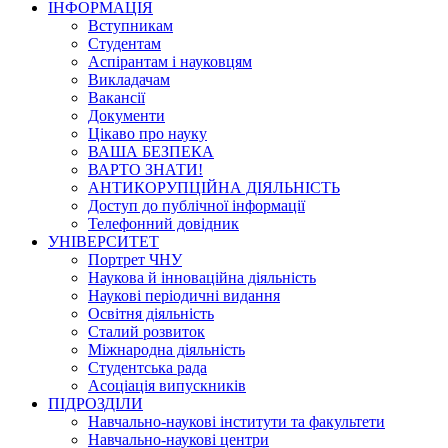
ІНФОРМАЦІЯ
Вступникам
Студентам
Аспірантам і науковцям
Викладачам
Вакансії
Документи
Цікаво про науку
ВАША БЕЗПЕКА
ВАРТО ЗНАТИ!
АНТИКОРУПЦІЙНА ДІЯЛЬНІСТЬ
Доступ до публічної інформації
Телефонний довідник
УНІВЕРСИТЕТ
Портрет ЧНУ
Наукова й інноваційна діяльність
Наукові періодичні видання
Освітня діяльність
Сталий розвиток
Міжнародна діяльність
Студентська рада
Асоціація випускників
ПІДРОЗДІЛИ
Навчально-наукові інститути та факультети
Навчально-наукові центри