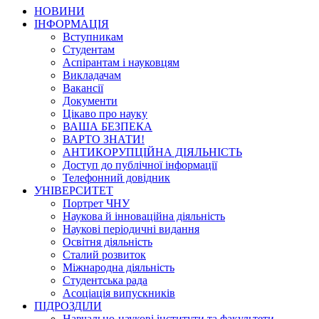
НОВИНИ
ІНФОРМАЦІЯ
Вступникам
Студентам
Аспірантам і науковцям
Викладачам
Вакансії
Документи
Цікаво про науку
ВАША БЕЗПЕКА
ВАРТО ЗНАТИ!
АНТИКОРУПЦІЙНА ДІЯЛЬНІСТЬ
Доступ до публічної інформації
Телефонний довідник
УНІВЕРСИТЕТ
Портрет ЧНУ
Наукова й інноваційна діяльність
Наукові періодичні видання
Освітня діяльність
Сталий розвиток
Міжнародна діяльність
Студентська рада
Асоціація випускників
ПІДРОЗДІЛИ
Навчально-наукові інститути та факультети