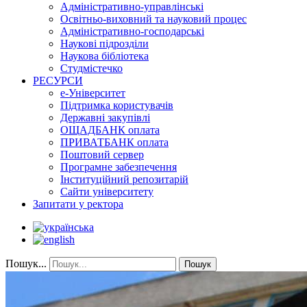
Адміністративно-управлінські
Освітньо-виховний та науковий процес
Адміністративно-господарські
Наукові підрозділи
Наукова бібліотека
Студмістечко
РЕСУРСИ
е-Університет
Підтримка користувачів
Державні закупівлі
ОЩАДБАНК оплата
ПРИВАТБАНК оплата
Поштовий сервер
Програмне забезпечення
Інституційний репозитарій
Сайти університету
Запитати у ректора
Пошук...
Пошук