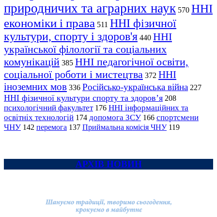
природничих та аграрних наук
ННІ
570
економіки і права
ННІ фізичної
511
культури, спорту і здоров'я
ННІ
440
української філології та соціальних
комунікацій
ННІ педагогічної освіти,
385
соціальної роботи і мистецтва
ННІ
372
іноземних мов
Російсько-українська війна
336
227
ННІ фізичної культури спорту та здоров’я
208
психологічний факультет
ННІ інформаційних та
176
освітніх технологій
допомога ЗСУ
спортсмени
174
166
ЧНУ
перемога
142
137
Приймальна комісія ЧНУ
119
АРХІВ НОВИН