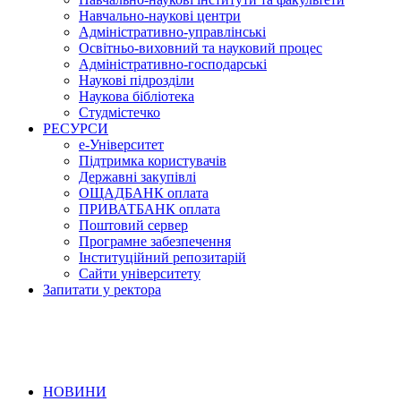
Навчально-наукові центри
Адміністративно-управлінські
Освітньо-виховний та науковий процес
Адміністративно-господарські
Наукові підрозділи
Наукова бібліотека
Студмістечко
РЕСУРСИ
е-Університет
Підтримка користувачів
Державні закупівлі
ОЩАДБАНК оплата
ПРИВАТБАНК оплата
Поштовий сервер
Програмне забезпечення
Інституційний репозитарій
Сайти університету
Запитати у ректора
НОВИНИ