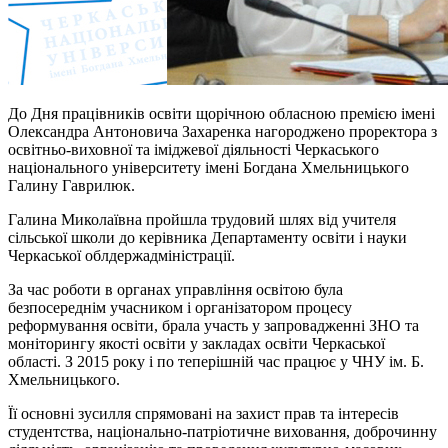
До Дня працівників освіти щорічною обласною премією імені
Олександра Антоновича Захаренка нагороджено проректора з
освітньо-виховної та іміджевої діяльності Черкаського
національного університету імені Богдана Хмельницького
Галину Гаврилюк.
Галина Миколаївна пройшла трудовий шлях від учителя
сільської школи до керівника Департаменту освіти і науки
Черкаської облдержадміністрації.
За час роботи в органах управління освітою була
безпосереднім учасником і організатором процесу
реформування освіти, брала участь у запровадженні ЗНО та
моніторингу якості освіти у закладах освіти Черкаської
області. З 2015 року і по теперішній час працює у ЧНУ ім. Б.
Хмельницького.
Її основні зусилля спрямовані на захист прав та інтересів
студентства, національно-патріотичне виховання, доброчинну