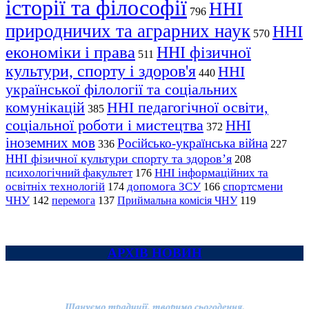
історії та філософії
ННІ
796
природничих та аграрних наук
ННІ
570
економіки і права
ННІ фізичної
511
культури, спорту і здоров'я
ННІ
440
української філології та соціальних
комунікацій
ННІ педагогічної освіти,
385
соціальної роботи і мистецтва
ННІ
372
іноземних мов
Російсько-українська війна
336
227
ННІ фізичної культури спорту та здоров’я
208
психологічний факультет
ННІ інформаційних та
176
освітніх технологій
допомога ЗСУ
спортсмени
174
166
ЧНУ
перемога
142
137
Приймальна комісія ЧНУ
119
АРХІВ НОВИН