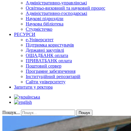
Адміністративно-управлінські
Освітньо-виховний та науковий процес
Адміністративно-господарські
Наукові підрозділи
Наукова бібліотека
Студмістечко
РЕСУРСИ
е-Університет
Підтримка користувачів
Державні закупівлі
ОЩАДБАНК оплата
ПРИВАТБАНК оплата
Поштовий сервер
Програмне забезпечення
Інституційний репозитарій
Сайти університету
Запитати у ректора
Пошук...
Пошук