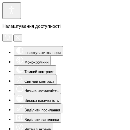
Налаштування доступності
Інвертувати кольори
Монохромний
Темний контраст
Світлий контраст
Низька насиченість
Висока насиченість
Виділити посилання
Виділити заголовки
Читач з екрана