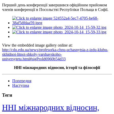
Перший день конференції завершився офіційним прийомом
членів конференції в Посольстві Республіки Польща в Софії.
View the embedded image gallery online at:
http://cdu.edu.ua/news/profesorka-chnu-uchasnytsia-z-izdu-klubu-
skhidnoi-litnoi-shkoly-varshavskoho-
universytetu.html#sigProId6960b54d33
ННІ міжнародних відносин, історії та філософії
Попередня
Наступна
Теги
ННІ міжнародних відносин,