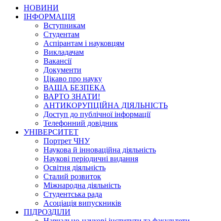
НОВИНИ
ІНФОРМАЦІЯ
Вступникам
Студентам
Аспірантам і науковцям
Викладачам
Вакансії
Документи
Цікаво про науку
ВАША БЕЗПЕКА
ВАРТО ЗНАТИ!
АНТИКОРУПЦІЙНА ДІЯЛЬНІСТЬ
Доступ до публічної інформації
Телефонний довідник
УНІВЕРСИТЕТ
Портрет ЧНУ
Наукова й інноваційна діяльність
Наукові періодичні видання
Освітня діяльність
Сталий розвиток
Міжнародна діяльність
Студентська рада
Асоціація випускників
ПІДРОЗДІЛИ
Навчально-наукові інститути та факультети