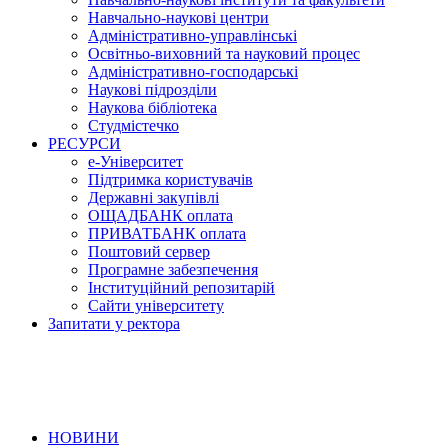
Навчально-наукові центри
Адміністративно-управлінські
Освітньо-виховний та науковий процес
Адміністративно-господарські
Наукові підрозділи
Наукова бібліотека
Студмістечко
РЕСУРСИ
е-Університет
Підтримка користувачів
Державні закупівлі
ОЩАДБАНК оплата
ПРИВАТБАНК оплата
Поштовий сервер
Програмне забезпечення
Інституційний репозитарій
Сайти університету
Запитати у ректора
НОВИНИ