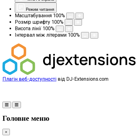
Режим читання
Масштабування
100
%
Розмір шрифту
100
%
Висота лінії
100
%
Інтервал між літерами
100
%
Плагін веб-доступності
від DJ-Extensions.com
Головне меню
×