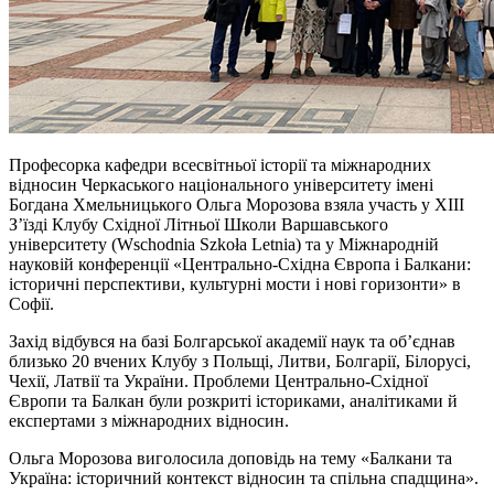
Професорка кафедри всесвітньої історії та міжнародних
відносин Черкаського національного університету імені
Богдана Хмельницького Ольга Морозова взяла участь у XIII
Зʼїзді Клубу Східної Літньої Школи Варшавського
університету (Wschodnia Szkoła Letnia) та у Міжнародній
науковій конференції «Центрально-Східна Європа і Балкани:
історичні перспективи, культурні мости і нові горизонти» в
Софії.
Захід відбувся на базі Болгарської академії наук та обʼєднав
близько 20 вчених Клубу з Польщі, Литви, Болгарії, Білорусі,
Чехії, Латвії та України. Проблеми Центрально-Східної
Європи та Балкан були розкриті істориками, аналітиками й
експертами з міжнародних відносин.
Ольга Морозова виголосила доповідь на тему «Балкани та
Україна: історичний контекст відносин та спільна спадщина».