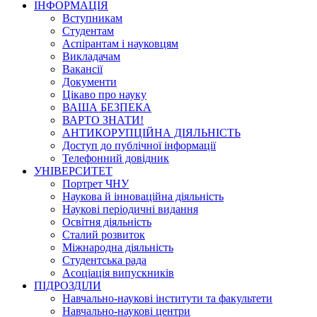
ІНФОРМАЦІЯ
Вступникам
Студентам
Аспірантам і науковцям
Викладачам
Вакансії
Документи
Цікаво про науку
ВАША БЕЗПЕКА
ВАРТО ЗНАТИ!
АНТИКОРУПЦІЙНА ДІЯЛЬНІСТЬ
Доступ до публічної інформації
Телефонний довідник
УНІВЕРСИТЕТ
Портрет ЧНУ
Наукова й інноваційна діяльність
Наукові періодичні видання
Освітня діяльність
Сталий розвиток
Міжнародна діяльність
Студентська рада
Асоціація випускників
ПІДРОЗДІЛИ
Навчально-наукові інститути та факультети
Навчально-наукові центри