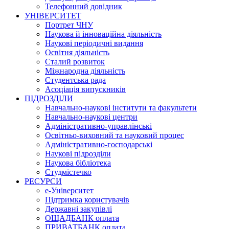
Телефонний довідник
УНІВЕРСИТЕТ
Портрет ЧНУ
Наукова й інноваційна діяльність
Наукові періодичні видання
Освітня діяльність
Сталий розвиток
Міжнародна діяльність
Студентська рада
Асоціація випускників
ПІДРОЗДІЛИ
Навчально-наукові інститути та факультети
Навчально-наукові центри
Адміністративно-управлінські
Освітньо-виховний та науковий процес
Адміністративно-господарські
Наукові підрозділи
Наукова бібліотека
Студмістечко
РЕСУРСИ
е-Університет
Підтримка користувачів
Державні закупівлі
ОЩАДБАНК оплата
ПРИВАТБАНК оплата