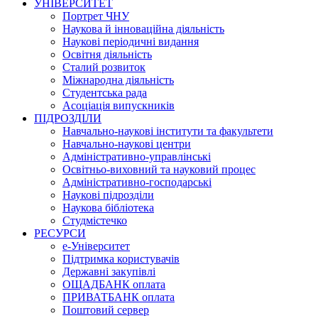
УНІВЕРСИТЕТ
Портрет ЧНУ
Наукова й інноваційна діяльність
Наукові періодичні видання
Освітня діяльність
Сталий розвиток
Міжнародна діяльність
Студентська рада
Асоціація випускників
ПІДРОЗДІЛИ
Навчально-наукові інститути та факультети
Навчально-наукові центри
Адміністративно-управлінські
Освітньо-виховний та науковий процес
Адміністративно-господарські
Наукові підрозділи
Наукова бібліотека
Студмістечко
РЕСУРСИ
е-Університет
Підтримка користувачів
Державні закупівлі
ОЩАДБАНК оплата
ПРИВАТБАНК оплата
Поштовий сервер