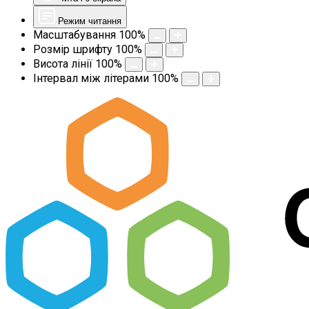
Режим читання
Масштабування
100
%
Розмір шрифту
100
%
Висота лінії
100
%
Інтервал між літерами
100
%