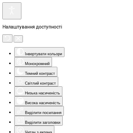
Налаштування доступності
Інвертувати кольори
Монохромний
Темний контраст
Світлий контраст
Низька насиченість
Висока насиченість
Виділити посилання
Виділити заголовки
Читач з екрана