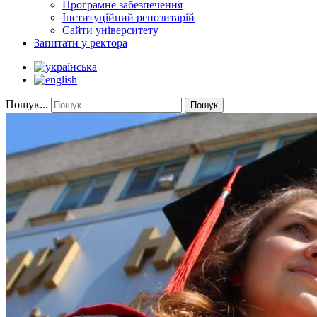
Програмне забезпечення
Інституційний репозитарій
Сайти університету
Запитати у ректора
Пошук...
Пошук