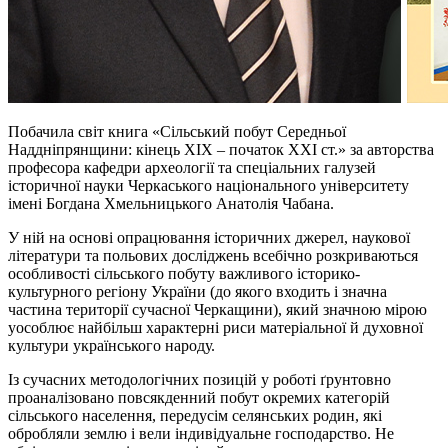
Побачила світ книга «Сільський побут Середньої
Наддніпрянщини: кінець XIX – початок XXI ст.» за авторства
професора кафедри археології та спеціальних галузей
історичної науки Черкаського національного університету
імені Богдана Хмельницького Анатолія Чабана.
У ній на основі опрацювання історичних джерел, наукової
літератури та польових досліджень всебічно розкриваються
особливості сільського побуту важливого історико-
культурного регіону України (до якого входить і значна
частина території сучасної Черкащини), який значною мірою
уособлює найбільш характерні риси матеріальної й духовної
культури українського народу.
Із сучасних методологічних позицій у роботі ґрунтовно
проаналізовано повсякденний побут окремих категорій
сільського населення, передусім селянських родин, які
обробляли землю і вели індивідуальне господарство. Не