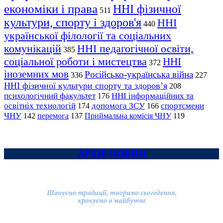
економіки і права
ННІ фізичної
511
культури, спорту і здоров'я
ННІ
440
української філології та соціальних
комунікацій
ННІ педагогічної освіти,
385
соціальної роботи і мистецтва
ННІ
372
іноземних мов
Російсько-українська війна
336
227
ННІ фізичної культури спорту та здоров’я
208
психологічний факультет
ННІ інформаційних та
176
освітніх технологій
допомога ЗСУ
спортсмени
174
166
ЧНУ
перемога
142
137
Приймальна комісія ЧНУ
119
АРХІВ НОВИН