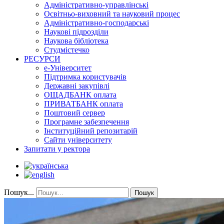
Адміністративно-управлінські
Освітньо-виховний та науковий процес
Адміністративно-господарські
Наукові підрозділи
Наукова бібліотека
Студмістечко
РЕСУРСИ
е-Університет
Підтримка користувачів
Державні закупівлі
ОЩАДБАНК оплата
ПРИВАТБАНК оплата
Поштовий сервер
Програмне забезпечення
Інституційний репозитарій
Сайти університету
Запитати у ректора
Пошук...
Пошук