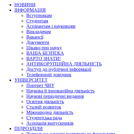
НОВИНИ
ІНФОРМАЦІЯ
Вступникам
Студентам
Аспірантам і науковцям
Викладачам
Вакансії
Документи
Цікаво про науку
ВАША БЕЗПЕКА
ВАРТО ЗНАТИ!
АНТИКОРУПЦІЙНА ДІЯЛЬНІСТЬ
Доступ до публічної інформації
Телефонний довідник
УНІВЕРСИТЕТ
Портрет ЧНУ
Наукова й інноваційна діяльність
Наукові періодичні видання
Освітня діяльність
Сталий розвиток
Міжнародна діяльність
Студентська рада
Асоціація випускників
ПІДРОЗДІЛИ
Навчально-наукові інститути та факультети