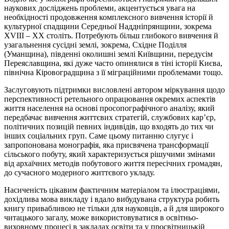
наукових досліджень проблеми, акцентується увага на
необхідності продовження комплексного вивчення історії й
культурної спадщини Середньої Наддніпрянщини, зокрема
XVIII – XX століть. Потребують більш глибокого вивчення й
узагальнення сусідні землі, зокрема, Східне Поділля
(Уманщина), південні околишні землі Київщини, передусім
Переяславщина, які дуже часто опинялися в тіні історії Києва,
північна Кіровоградщина з її міграційними проблемами тощо.
Заслуговують підтримки висловлені автором міркування щодо
перспективності ретельного опрацювання окремих аспектів
життя населення на основі просопографічного аналізу, який
передбачає вивчення життєвих стратегій, службових кар’єр,
політичних позицій певних індивідів, що входять до тих чи
інших соціальних груп. Саме цьому питанню слугує і
запропонована монографія, яка присвячена трансформації
сільського побуту, який характеризується рішучими змінами
від архаїчних методів побутового життя пересічних громадян,
до сучасного модерного життєвого укладу.
Насиченість цікавим фактичним матеріалом та ілюстраціями,
дохідлива мова викладу і вдало вибудувана структура робить
книгу привабливою не тільки для науковців, а й для широкого
читацького загалу, може використовуватися в освітньо-
виховному процесі в закладах освіти та у просвітницькій