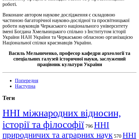
роботі.
Виконане автором наукове дослідження є складовою
частиною багаторічної науково-дослідної та просвітницької
роботи науковців Черкаського національного університету
імені Богдана Хмельницького спільно з Інститутом історії
України НАН України та Черкаською обласною організацією
Національної спілки краєзнавців України.
Василь Мельниченко, професор кафедри археології та
спеціальних галузей історичної науки, заслужений
працівник культури України
Попередня
Наступна
Теги
ННІ міжнародних відносин,
історії та філософії
ННІ
796
природничих та аграрних наук
ННІ
570