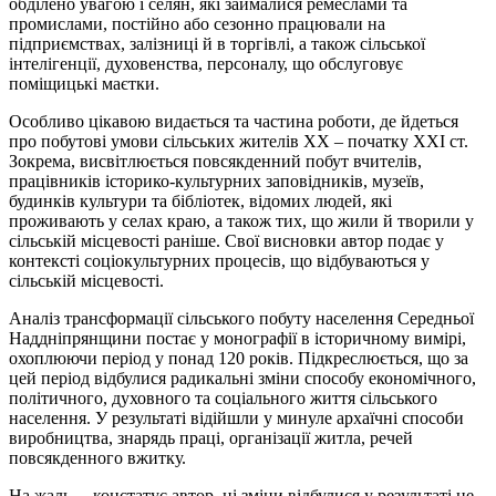
обділено увагою і селян, які займалися ремеслами та
промислами, постійно або сезонно працювали на
підприємствах, залізниці й в торгівлі, а також сільської
інтелігенції, духовенства, персоналу, що обслуговує
поміщицькі маєтки.
Особливо цікавою видається та частина роботи, де йдеться
про побутові умови сільських жителів XX – початку XXI ст.
Зокрема, висвітлюється повсякденний побут вчителів,
працівників історико-культурних заповідників, музеїв,
будинків культури та бібліотек, відомих людей, які
проживають у селах краю, а також тих, що жили й творили у
сільській місцевості раніше. Свої висновки автор подає у
контексті соціокультурних процесів, що відбуваються у
сільській місцевості.
Аналіз трансформації сільського побуту населення Середньої
Наддніпрянщини постає у монографії в історичному вимірі,
охоплюючи період у понад 120 років. Підкреслюється, що за
цей період відбулися радикальні зміни способу економічного,
політичного, духовного та соціального життя сільського
населення. У результаті відійшли у минуле архаїчні способи
виробництва, знарядь праці, організації житла, речей
повсякденного вжитку.
На жаль, – констатує автор, ці зміни відбулися у результаті не