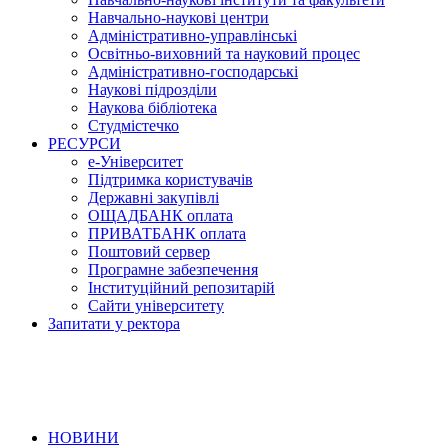
Навчально-наукові центри
Адміністративно-управлінські
Освітньо-виховний та науковий процес
Адміністративно-господарські
Наукові підрозділи
Наукова бібліотека
Студмістечко
РЕСУРСИ
е-Університет
Підтримка користувачів
Державні закупівлі
ОЩАДБАНК оплата
ПРИВАТБАНК оплата
Поштовий сервер
Програмне забезпечення
Інституційний репозитарій
Сайти університету
Запитати у ректора
НОВИНИ