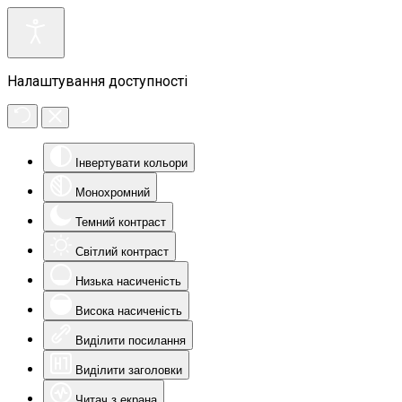
Налаштування доступності
Інвертувати кольори
Монохромний
Темний контраст
Світлий контраст
Низька насиченість
Висока насиченість
Виділити посилання
Виділити заголовки
Читач з екрана