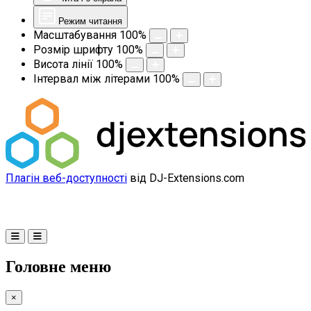
Режим читання
Масштабування
100
%
Розмір шрифту
100
%
Висота лінії
100
%
Інтервал між літерами
100
%
Плагін веб-доступності
від DJ-Extensions.com
Головне меню
×