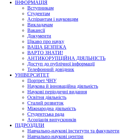
ІНФОРМАЦІЯ
Вступникам
Студентам
Аспірантам і науковцям
Викладачам
Вакансії
Документи
Цікаво про науку
ВАША БЕЗПЕКА
ВАРТО ЗНАТИ!
АНТИКОРУПЦІЙНА ДІЯЛЬНІСТЬ
Доступ до публічної інформації
Телефонний довідник
УНІВЕРСИТЕТ
Портрет ЧНУ
Наукова й інноваційна діяльність
Наукові періодичні видання
Освітня діяльність
Сталий розвиток
Міжнародна діяльність
Студентська рада
Асоціація випускників
ПІДРОЗДІЛИ
Навчально-наукові інститути та факультети
Навчально-наукові центри