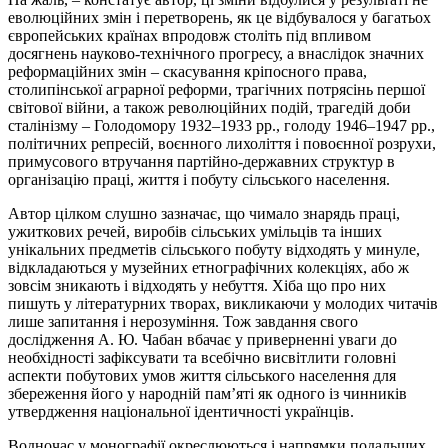
еволюційних змін і перетворень, як це відбувалося у багатьох
європейських країнах впродовж століть під впливом
досягнень науково-технічного прогресу, а внаслідок значних
реформаційних змін – скасування кріпосного права,
столипінської аграрної реформи, трагічних потрясінь першої
світової війни, а також революційних подій, трагедій доби
сталінізму – Голодомору 1932–1933 рр., голоду 1946–1947 рр.,
політичних репресій, воєнного лихоліття і повоєнної розрухи,
примусового втручання партійно-державних структур в
організацію праці, життя і побуту сільського населення.
Автор цілком слушно зазначає, що чимало знарядь праці,
ужиткових речей, виробів сільських умільців та інших
унікальних предметів сільського побуту відходять у минуле,
відкладаються у музейних етнографічних колекціях, або ж
зовсім зникають і відходять у небуття. Хіба що про них
пишуть у літературних творах, викликаючи у молодих читачів
лише запитання і нерозуміння. Тож завдання свого
дослідження А. Ю. Чабан вбачає у приверненні уваги до
необхідності зафіксувати та всебічно висвітлити головні
аспекти побутових умов життя сільського населення для
збереження його у народній пам’яті як одного із чинників
утвердження національної ідентичності українців.
Водночас у монографії окреслюються і напрямки подальших