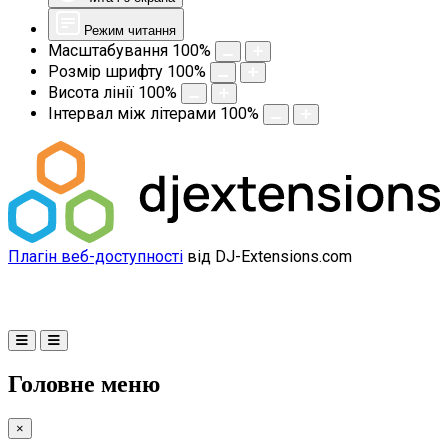
Режим читання
Масштабування
100
%
Розмір шрифту
100
%
Висота лінії
100
%
Інтервал між літерами
100
%
Плагін веб-доступності
від DJ-Extensions.com
Головне меню
×