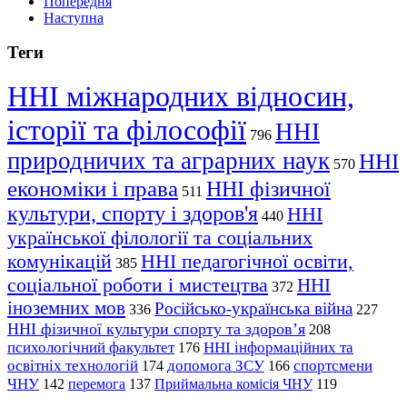
Попередня
Наступна
Теги
ННІ міжнародних відносин,
історії та філософії
ННІ
796
природничих та аграрних наук
ННІ
570
економіки і права
ННІ фізичної
511
культури, спорту і здоров'я
ННІ
440
української філології та соціальних
комунікацій
ННІ педагогічної освіти,
385
соціальної роботи і мистецтва
ННІ
372
іноземних мов
Російсько-українська війна
336
227
ННІ фізичної культури спорту та здоров’я
208
психологічний факультет
ННІ інформаційних та
176
освітніх технологій
допомога ЗСУ
спортсмени
174
166
ЧНУ
перемога
142
137
Приймальна комісія ЧНУ
119