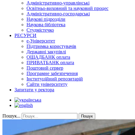
Адміністративно-управлінські
Освітньо-виховний та науковий процес
Адміністративно-господарські
Наукові підрозділи
Наукова бібліотека
Студмістечко
РЕСУРСИ
е-Університет
Підтримка користувачів
Державні закупівлі
ОЩАДБАНК оплата
ПРИВАТБАНК оплата
Поштовий сервер
Програмне забезпечення
Інституційний репозитарій
Сайти університету
Запитати у ректора
Пошук...
Пошук