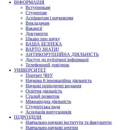
ІНФОРМАЦІЯ
Вступникам
Студентам
Аспірантам і науковцям
Викладачам
Вакансії
Документи
Цікаво про науку
ВАША БЕЗПЕКА
ВАРТО ЗНАТИ!
АНТИКОРУПЦІЙНА ДІЯЛЬНІСТЬ
Доступ до публічної інформації
Телефонний довідник
УНІВЕРСИТЕТ
Портрет ЧНУ
Наукова й інноваційна діяльність
Наукові періодичні видання
Освітня діяльність
Сталий розвиток
Міжнародна діяльність
Студентська рада
Асоціація випускників
ПІДРОЗДІЛИ
Навчально-наукові інститути та факультети
Навчально-наукові центри