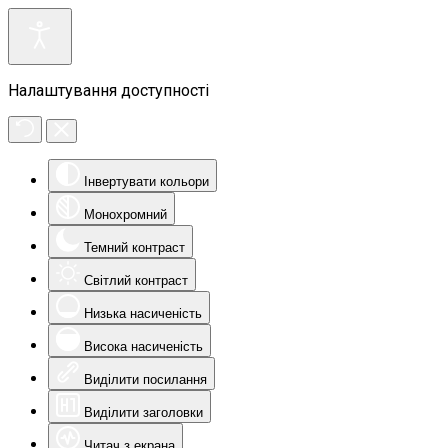
Налаштування доступності
Інвертувати кольори
Монохромний
Темний контраст
Світлий контраст
Низька насиченість
Висока насиченість
Виділити посилання
Виділити заголовки
Читач з екрана