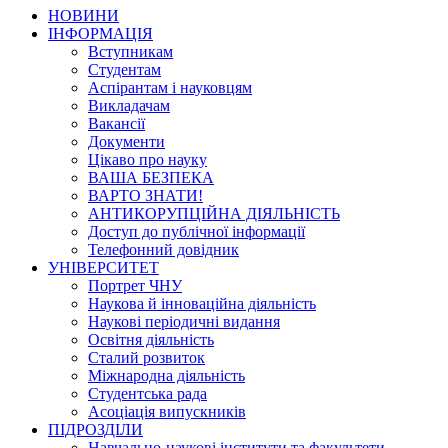
НОВИНИ
ІНФОРМАЦІЯ
Вступникам
Студентам
Аспірантам і науковцям
Викладачам
Вакансії
Документи
Цікаво про науку
ВАША БЕЗПЕКА
ВАРТО ЗНАТИ!
АНТИКОРУПЦІЙНА ДІЯЛЬНІСТЬ
Доступ до публічної інформації
Телефонний довідник
УНІВЕРСИТЕТ
Портрет ЧНУ
Наукова й інноваційна діяльність
Наукові періодичні видання
Освітня діяльність
Сталий розвиток
Міжнародна діяльність
Студентська рада
Асоціація випускників
ПІДРОЗДІЛИ
Навчально-наукові інститути та факультети