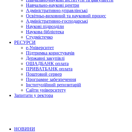
Навчально-наукові центри
Адміністративно-управлінські
Освітньо-виховний та науковий процес
Адміністративно-господарські
Наукові підрозділи
Наукова бібліотека
Студмістечко
РЕСУРСИ
е-Університет
Підтримка користувачів
Державні закупівлі
ОЩАДБАНК оплата
ПРИВАТБАНК оплата
Поштовий сервер
Програмне забезпечення
Інституційний репозитарій
Сайти університету
Запитати у ректора
НОВИНИ