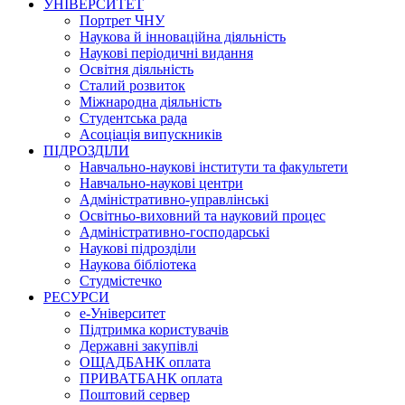
УНІВЕРСИТЕТ
Портрет ЧНУ
Наукова й інноваційна діяльність
Наукові періодичні видання
Освітня діяльність
Сталий розвиток
Міжнародна діяльність
Студентська рада
Асоціація випускників
ПІДРОЗДІЛИ
Навчально-наукові інститути та факультети
Навчально-наукові центри
Адміністративно-управлінські
Освітньо-виховний та науковий процес
Адміністративно-господарські
Наукові підрозділи
Наукова бібліотека
Студмістечко
РЕСУРСИ
е-Університет
Підтримка користувачів
Державні закупівлі
ОЩАДБАНК оплата
ПРИВАТБАНК оплата
Поштовий сервер