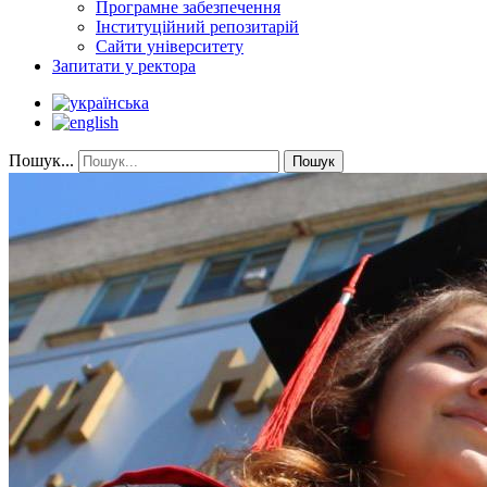
Програмне забезпечення
Інституційний репозитарій
Сайти університету
Запитати у ректора
Пошук...
Пошук