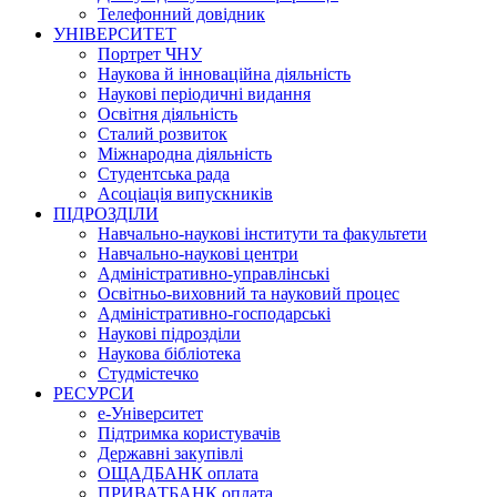
Телефонний довідник
УНІВЕРСИТЕТ
Портрет ЧНУ
Наукова й інноваційна діяльність
Наукові періодичні видання
Освітня діяльність
Сталий розвиток
Міжнародна діяльність
Студентська рада
Асоціація випускників
ПІДРОЗДІЛИ
Навчально-наукові інститути та факультети
Навчально-наукові центри
Адміністративно-управлінські
Освітньо-виховний та науковий процес
Адміністративно-господарські
Наукові підрозділи
Наукова бібліотека
Студмістечко
РЕСУРСИ
е-Університет
Підтримка користувачів
Державні закупівлі
ОЩАДБАНК оплата
ПРИВАТБАНК оплата