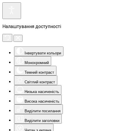
Налаштування доступності
Інвертувати кольори
Монохромний
Темний контраст
Світлий контраст
Низька насиченість
Висока насиченість
Виділити посилання
Виділити заголовки
Читач з екрана