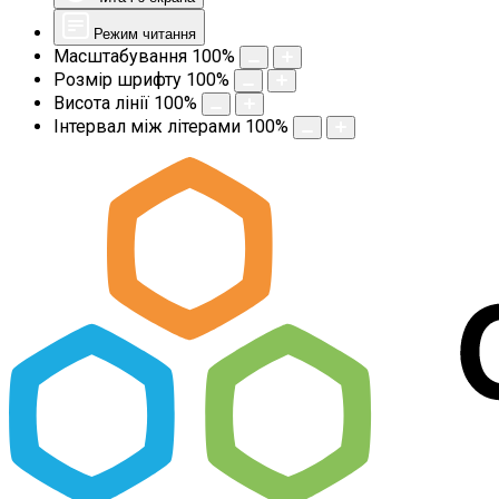
Режим читання
Масштабування
100
%
Розмір шрифту
100
%
Висота лінії
100
%
Інтервал між літерами
100
%