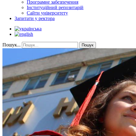
Програмне забезпечення
Інституційний репозитарій
Сайти університету
Запитати у ректора
Пошук...
Пошук