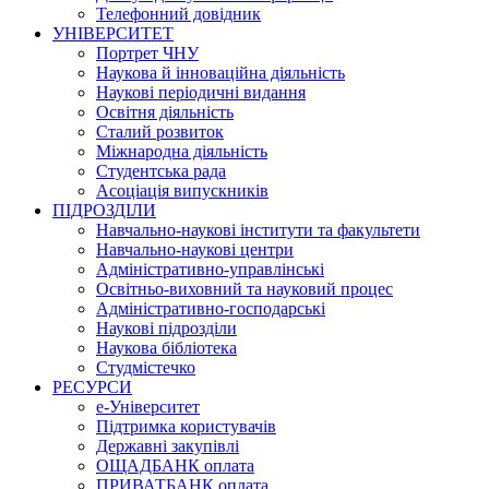
Телефонний довідник
УНІВЕРСИТЕТ
Портрет ЧНУ
Наукова й інноваційна діяльність
Наукові періодичні видання
Освітня діяльність
Сталий розвиток
Міжнародна діяльність
Студентська рада
Асоціація випускників
ПІДРОЗДІЛИ
Навчально-наукові інститути та факультети
Навчально-наукові центри
Адміністративно-управлінські
Освітньо-виховний та науковий процес
Адміністративно-господарські
Наукові підрозділи
Наукова бібліотека
Студмістечко
РЕСУРСИ
е-Університет
Підтримка користувачів
Державні закупівлі
ОЩАДБАНК оплата
ПРИВАТБАНК оплата