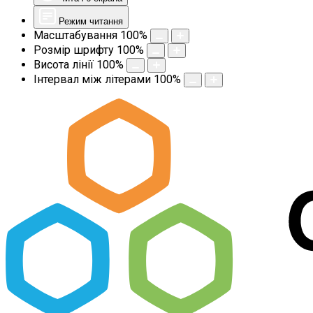
Режим читання
Масштабування
100
%
Розмір шрифту
100
%
Висота лінії
100
%
Інтервал між літерами
100
%