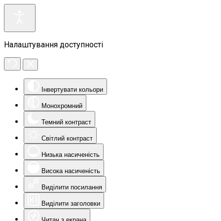
Налаштування доступності
Інвертувати кольори
Монохромний
Темний контраст
Світлий контраст
Низька насиченість
Висока насиченість
Виділити посилання
Виділити заголовки
Читач з екрана