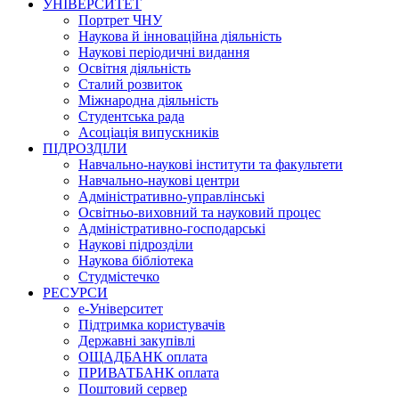
УНІВЕРСИТЕТ
Портрет ЧНУ
Наукова й інноваційна діяльність
Наукові періодичні видання
Освітня діяльність
Сталий розвиток
Міжнародна діяльність
Студентська рада
Асоціація випускників
ПІДРОЗДІЛИ
Навчально-наукові інститути та факультети
Навчально-наукові центри
Адміністративно-управлінські
Освітньо-виховний та науковий процес
Адміністративно-господарські
Наукові підрозділи
Наукова бібліотека
Студмістечко
РЕСУРСИ
е-Університет
Підтримка користувачів
Державні закупівлі
ОЩАДБАНК оплата
ПРИВАТБАНК оплата
Поштовий сервер