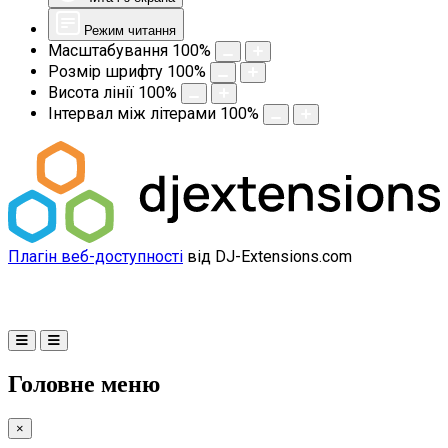
Режим читання
Масштабування
100
%
Розмір шрифту
100
%
Висота лінії
100
%
Інтервал між літерами
100
%
Плагін веб-доступності
від DJ-Extensions.com
Головне меню
×