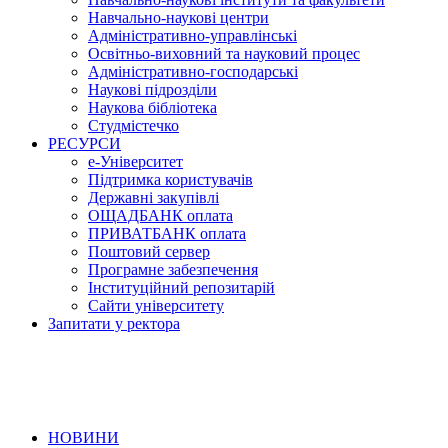
Навчально-наукові центри
Адміністративно-управлінські
Освітньо-виховний та науковий процес
Адміністративно-господарські
Наукові підрозділи
Наукова бібліотека
Студмістечко
РЕСУРСИ
е-Університет
Підтримка користувачів
Державні закупівлі
ОЩАДБАНК оплата
ПРИВАТБАНК оплата
Поштовий сервер
Програмне забезпечення
Інституційний репозитарій
Сайти університету
Запитати у ректора
НОВИНИ