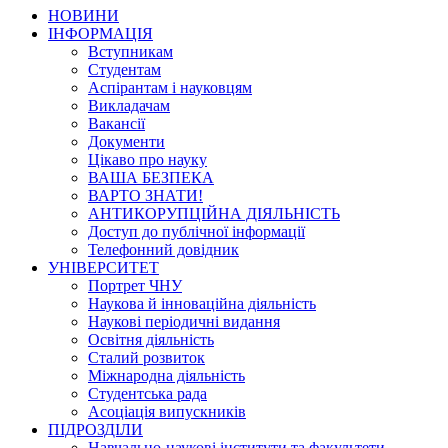
НОВИНИ
ІНФОРМАЦІЯ
Вступникам
Студентам
Аспірантам і науковцям
Викладачам
Вакансії
Документи
Цікаво про науку
ВАША БЕЗПЕКА
ВАРТО ЗНАТИ!
АНТИКОРУПЦІЙНА ДІЯЛЬНІСТЬ
Доступ до публічної інформації
Телефонний довідник
УНІВЕРСИТЕТ
Портрет ЧНУ
Наукова й інноваційна діяльність
Наукові періодичні видання
Освітня діяльність
Сталий розвиток
Міжнародна діяльність
Студентська рада
Асоціація випускників
ПІДРОЗДІЛИ
Навчально-наукові інститути та факультети