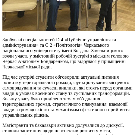
Здобувачі спеціальностей D 4 «Публічне управління та
адміністрування» та С 2 «Політологія» Черкаського
національного університету імені Богдана Хмельницького
взяли участь у змістовній робочій зустрічі з міським головою
Черкас Анатолієм Бондаренком, що відбулася у приміщенні
Черкаської міської ради.
Під час зустрічі студенти обговорили актуальні питання
розвитку територіальної громади, функціонування місцевого
самоврядування та сучасні виклики, які стоять перед органами
влади в умовах воєнного стану та суспільних трансформацій.
Значну увагу було приділено темам об’єднання
територіальних громад, стратегічного планування, взаємодії
влади з громадськістю та механізмам ефективного прийняття
управлінських рішень.
Магістранти та бакалаври активно долучалися до дискусії,
ставили запитання щодо перспектив розвитку міста,