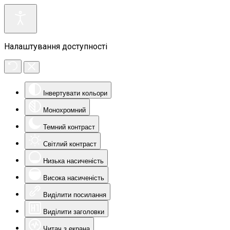
Налаштування доступності
Інвертувати кольори
Монохромний
Темний контраст
Світлий контраст
Низька насиченість
Висока насиченість
Виділити посилання
Виділити заголовки
Читач з екрана