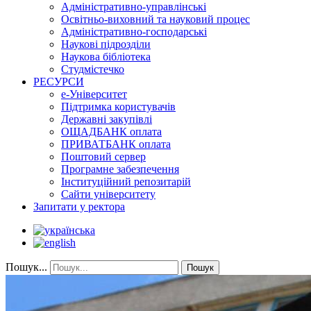
Адміністративно-управлінські
Освітньо-виховний та науковий процес
Адміністративно-господарські
Наукові підрозділи
Наукова бібліотека
Студмістечко
РЕСУРСИ
е-Університет
Підтримка користувачів
Державні закупівлі
ОЩАДБАНК оплата
ПРИВАТБАНК оплата
Поштовий сервер
Програмне забезпечення
Інституційний репозитарій
Сайти університету
Запитати у ректора
Пошук...
Пошук