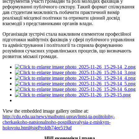
інструментів участі громадян та ролі молодих фахівців у
реформуванні публічного сектору. Такий формат спілкування
дав студентам можливість побачити практичний вимір
реалізації місцевої політики та отримати цінний досвід
взаємодії з представниками органів влади.
Організація зустрічі стала важливим елементом професійної
підготовки майбутніх фахівців у сфері публічного управління
та адміністрування і політології та сприяла формуванню
розуміння сучасних управлінських процесів, що визначають
розвиток міської громади.
View the embedded image gallery online at:
http://cdu.edu.ua/news/maibutni-upravlintsi-ta-politolohy-
cherkaskoho-natsionalnoho-pospilkuvalysia-z-miskym-
holovoiu.html#sigProIdb74ee519af
ННІ економіки
і
права