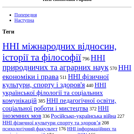
Попередня
Наступна
Теги
ННІ міжнародних відносин,
історії та філософії
ННІ
796
природничих та аграрних наук
ННІ
570
економіки і права
ННІ фізичної
511
культури, спорту і здоров'я
ННІ
440
української філології та соціальних
комунікацій
ННІ педагогічної освіти,
385
соціальної роботи і мистецтва
ННІ
372
іноземних мов
Російсько-українська війна
336
227
ННІ фізичної культури спорту та здоров’я
208
психологічний факультет
ННІ інформаційних та
176