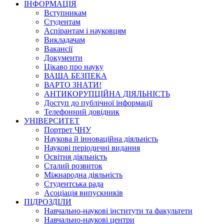
ІНФОРМАЦІЯ
Вступникам
Студентам
Аспірантам і науковцям
Викладачам
Вакансії
Документи
Цікаво про науку
ВАША БЕЗПЕКА
ВАРТО ЗНАТИ!
АНТИКОРУПЦІЙНА ДІЯЛЬНІСТЬ
Доступ до публічної інформації
Телефонний довідник
УНІВЕРСИТЕТ
Портрет ЧНУ
Наукова й інноваційна діяльність
Наукові періодичні видання
Освітня діяльність
Сталий розвиток
Міжнародна діяльність
Студентська рада
Асоціація випускників
ПІДРОЗДІЛИ
Навчально-наукові інститути та факультети
Навчально-наукові центри