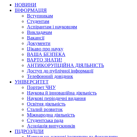
НОВИНИ
ІНФОРМАЦІЯ
Вступникам
Студентам
Аспірантам і науковцям
Викладачам
Вакансії
Документи
Цікаво про науку
ВАША БЕЗПЕКА
ВАРТО ЗНАТИ!
АНТИКОРУПЦІЙНА ДІЯЛЬНІСТЬ
Доступ до публічної інформації
Телефонний довідник
УНІВЕРСИТЕТ
Портрет ЧНУ
Наукова й інноваційна діяльність
Наукові періодичні видання
Освітня діяльність
Сталий розвиток
Міжнародна діяльність
Студентська рада
Асоціація випускників
ПІДРОЗДІЛИ
Навчально-наукові інститути та факультети