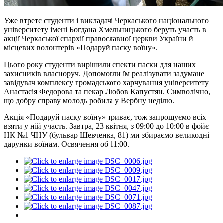
Уже втретє студенти і викладачі Черкаського національного
університету імені Богдана Хмельницького беруть участь в
акції Черкаської єпархії православної церкви України й
місцевих волонтерів «Подаруй паску воїну».
Цього року студенти вирішили спекти паски для наших
захисників власноруч. Допомогли їм реалізувати задумане
завідувач комплексу громадського харчування університету
Анастасія Федорова та пекар Любов Капустян. Символічно,
що добру справу молодь робила у Вербну неділю.
Акція «Подаруй паску воїну» триває, тож запрошуємо всіх
взяти у ній участь. Завтра, 23 квітня, з 09:00 до 10:00 в фойє
НК №1 ЧНУ (бульвар Шевченка, 81) ми збираємо великодні
дарунки воїнам. Освячення об 11:00.