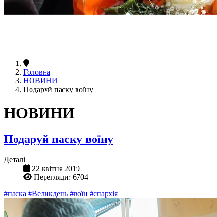
Головна
НОВИНИ
Подаруй паску воїну
НОВИНИ
Подаруй паску воїну
Деталі
22 квітня 2019
Перегляди: 6704
#паска
#Великдень
#воїн
#єпархія