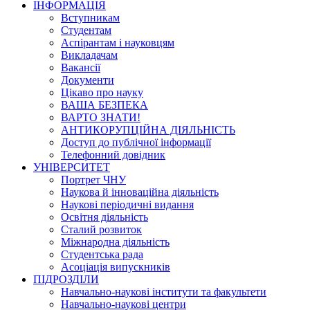
ІНФОРМАЦІЯ
Вступникам
Студентам
Аспірантам і науковцям
Викладачам
Вакансії
Документи
Цікаво про науку
ВАША БЕЗПЕКА
ВАРТО ЗНАТИ!
АНТИКОРУПЦІЙНА ДІЯЛЬНІСТЬ
Доступ до публічної інформації
Телефонний довідник
УНІВЕРСИТЕТ
Портрет ЧНУ
Наукова й інноваційна діяльність
Наукові періодичні видання
Освітня діяльність
Сталий розвиток
Міжнародна діяльність
Студентська рада
Асоціація випускників
ПІДРОЗДІЛИ
Навчально-наукові інститути та факультети
Навчально-наукові центри