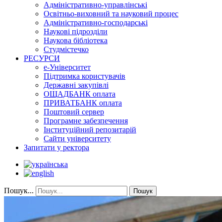
Адміністративно-управлінські
Освітньо-виховний та науковий процес
Адміністративно-господарські
Наукові підрозділи
Наукова бібліотека
Студмістечко
РЕСУРСИ
е-Університет
Підтримка користувачів
Державні закупівлі
ОЩАДБАНК оплата
ПРИВАТБАНК оплата
Поштовий сервер
Програмне забезпечення
Інституційний репозитарій
Сайти університету
Запитати у ректора
Пошук...
Пошук