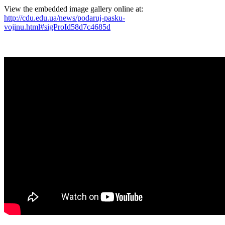
View the embedded image gallery online at:
http://cdu.edu.ua/news/podaruj-pasku-
vojinu.html#sigProId58d7c4685d