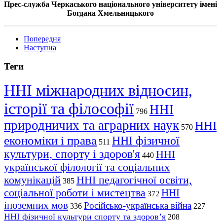
Прес-служба Черкаського національного університету імені
Богдана Хмельницького
Попередня
Наступна
Теги
ННІ міжнародних відносин,
історії та філософії
ННІ
796
природничих та аграрних наук
ННІ
570
економіки і права
ННІ фізичної
511
культури, спорту і здоров'я
ННІ
440
української філології та соціальних
комунікацій
ННІ педагогічної освіти,
385
соціальної роботи і мистецтва
ННІ
372
іноземних мов
Російсько-українська війна
336
227
ННІ фізичної культури спорту та здоров’я
208