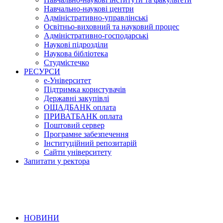
Навчально-наукові центри
Адміністративно-управлінські
Освітньо-виховний та науковий процес
Адміністративно-господарські
Наукові підрозділи
Наукова бібліотека
Студмістечко
РЕСУРСИ
е-Університет
Підтримка користувачів
Державні закупівлі
ОЩАДБАНК оплата
ПРИВАТБАНК оплата
Поштовий сервер
Програмне забезпечення
Інституційний репозитарій
Сайти університету
Запитати у ректора
НОВИНИ