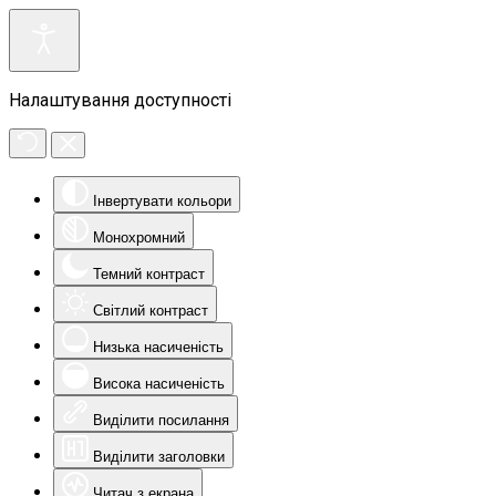
Налаштування доступності
Інвертувати кольори
Монохромний
Темний контраст
Світлий контраст
Низька насиченість
Висока насиченість
Виділити посилання
Виділити заголовки
Читач з екрана