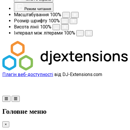
Режим читання
Масштабування
100
%
Розмір шрифту
100
%
Висота лінії
100
%
Інтервал між літерами
100
%
Плагін веб-доступності
від DJ-Extensions.com
Головне меню
×