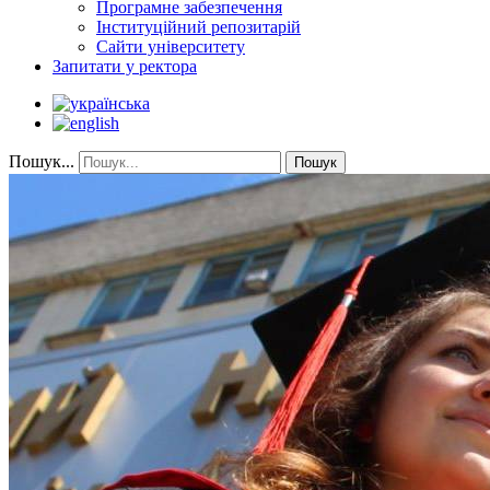
Програмне забезпечення
Інституційний репозитарій
Сайти університету
Запитати у ректора
Пошук...
Пошук