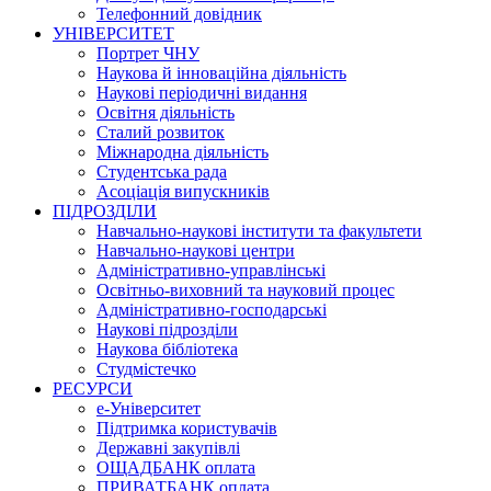
Телефонний довідник
УНІВЕРСИТЕТ
Портрет ЧНУ
Наукова й інноваційна діяльність
Наукові періодичні видання
Освітня діяльність
Сталий розвиток
Міжнародна діяльність
Студентська рада
Асоціація випускників
ПІДРОЗДІЛИ
Навчально-наукові інститути та факультети
Навчально-наукові центри
Адміністративно-управлінські
Освітньо-виховний та науковий процес
Адміністративно-господарські
Наукові підрозділи
Наукова бібліотека
Студмістечко
РЕСУРСИ
е-Університет
Підтримка користувачів
Державні закупівлі
ОЩАДБАНК оплата
ПРИВАТБАНК оплата