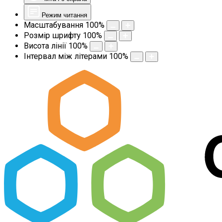
Режим читання
Масштабування
100
%
Розмір шрифту
100
%
Висота лінії
100
%
Інтервал між літерами
100
%