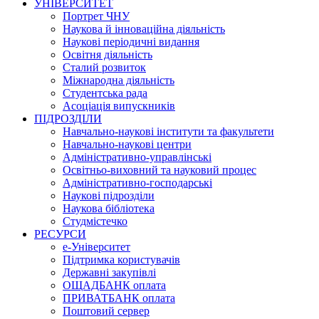
УНІВЕРСИТЕТ
Портрет ЧНУ
Наукова й інноваційна діяльність
Наукові періодичні видання
Освітня діяльність
Сталий розвиток
Міжнародна діяльність
Студентська рада
Асоціація випускників
ПІДРОЗДІЛИ
Навчально-наукові інститути та факультети
Навчально-наукові центри
Адміністративно-управлінські
Освітньо-виховний та науковий процес
Адміністративно-господарські
Наукові підрозділи
Наукова бібліотека
Студмістечко
РЕСУРСИ
е-Університет
Підтримка користувачів
Державні закупівлі
ОЩАДБАНК оплата
ПРИВАТБАНК оплата
Поштовий сервер