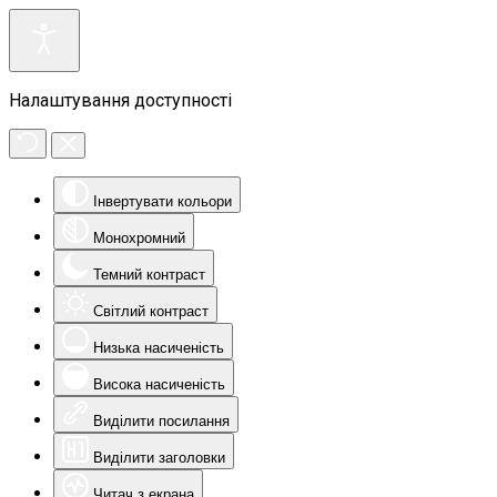
Налаштування доступності
Інвертувати кольори
Монохромний
Темний контраст
Світлий контраст
Низька насиченість
Висока насиченість
Виділити посилання
Виділити заголовки
Читач з екрана