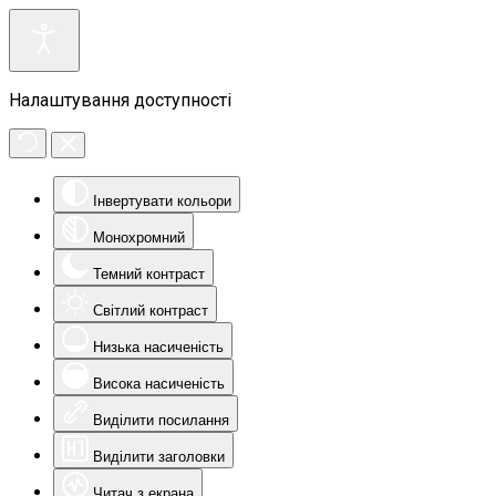
Налаштування доступності
Інвертувати кольори
Монохромний
Темний контраст
Світлий контраст
Низька насиченість
Висока насиченість
Виділити посилання
Виділити заголовки
Читач з екрана