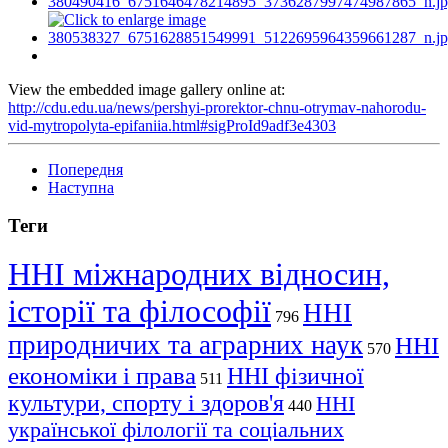
View the embedded image gallery online at:
http://cdu.edu.ua/news/pershyi-prorektor-chnu-otrymav-nahorodu-
vid-mytropolyta-epifaniia.html#sigProId9adf3e4303
Попередня
Наступна
Теги
ННІ міжнародних відносин,
історії та філософії
ННІ
796
природничих та аграрних наук
ННІ
570
економіки і права
ННІ фізичної
511
культури, спорту і здоров'я
ННІ
440
української філології та соціальних