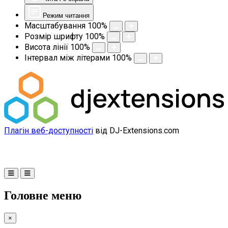
Режим читання
Масштабування
100
%
Розмір шрифту
100
%
Висота лінії
100
%
Інтервал між літерами
100
%
Плагін веб-доступності
від DJ-Extensions.com
Головне меню
×