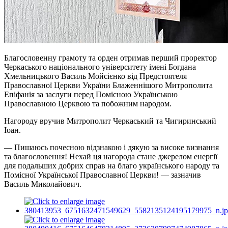
Благословенну грамоту та орден отримав перший проректор
Черкаського національного університету імені Богдана
Хмельницького Василь Мойсієнко від Предстоятеля
Православної Церкви України Блаженнішого Митрополита
Епіфанія за заслуги перед Помісною Українською
Православною Церквою та побожним народом.
Нагороду вручив Митрополит Черкаський та Чигиринський
Іоан.
— Пишаюсь почесною відзнакою і дякую за високе визнання
та благословення! Нехай ця нагорода стане джерелом енергії
для подальших добрих справ на благо українського народу та
Помісної Української Православної Церкви! — зазначив
Василь Миколайович.