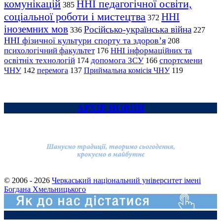
комунікацій
ННІ педагогічної освіти,
385
соціальної роботи і мистецтва
ННІ
372
іноземних мов
Російсько-українська війна
336
227
ННІ фізичної культури спорту та здоров’я
208
психологічний факультет
ННІ інформаційних та
176
освітніх технологій
допомога ЗСУ
спортсмени
174
166
ЧНУ
перемога
142
137
Приймальна комісія ЧНУ
119
АРХІВ НОВИН
© 2006 - 2026
Черкаський національний університет імені
Богдана Хмельницького