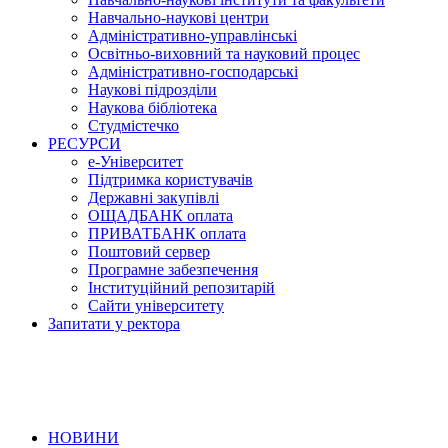
Навчально-наукові центри
Адміністративно-управлінські
Освітньо-виховний та науковий процес
Адміністративно-господарські
Наукові підрозділи
Наукова бібліотека
Студмістечко
РЕСУРСИ
е-Університет
Підтримка користувачів
Державні закупівлі
ОЩАДБАНК оплата
ПРИВАТБАНК оплата
Поштовий сервер
Програмне забезпечення
Інституційний репозитарій
Сайти університету
Запитати у ректора
НОВИНИ