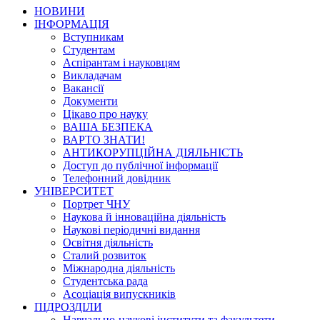
НОВИНИ
ІНФОРМАЦІЯ
Вступникам
Студентам
Аспірантам і науковцям
Викладачам
Вакансії
Документи
Цікаво про науку
ВАША БЕЗПЕКА
ВАРТО ЗНАТИ!
АНТИКОРУПЦІЙНА ДІЯЛЬНІСТЬ
Доступ до публічної інформації
Телефонний довідник
УНІВЕРСИТЕТ
Портрет ЧНУ
Наукова й інноваційна діяльність
Наукові періодичні видання
Освітня діяльність
Сталий розвиток
Міжнародна діяльність
Студентська рада
Асоціація випускників
ПІДРОЗДІЛИ
Навчально-наукові інститути та факультети