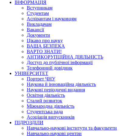
ІНФОРМАЦІЯ
Вступникам
Студентам
Аспірантам і науковцям
Викладачам
Вакансії
Документи
Цікаво про науку
ВАША БЕЗПЕКА
ВАРТО ЗНАТИ!
АНТИКОРУПЦІЙНА ДІЯЛЬНІСТЬ
Доступ до публічної інформації
Телефонний довідник
УНІВЕРСИТЕТ
Портрет ЧНУ
Наукова й інноваційна діяльність
Наукові періодичні видання
Освітня діяльність
Сталий розвиток
Міжнародна діяльність
Студентська рада
Асоціація випускників
ПІДРОЗДІЛИ
Навчально-наукові інститути та факультети
Навчально-наукові центри