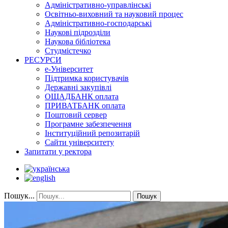
Адміністративно-управлінські
Освітньо-виховний та науковий процес
Адміністративно-господарські
Наукові підрозділи
Наукова бібліотека
Студмістечко
РЕСУРСИ
е-Університет
Підтримка користувачів
Державні закупівлі
ОЩАДБАНК оплата
ПРИВАТБАНК оплата
Поштовий сервер
Програмне забезпечення
Інституційний репозитарій
Сайти університету
Запитати у ректора
Пошук...
Пошук