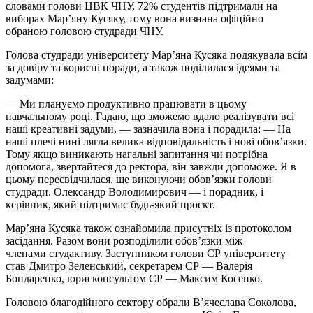
словами голови ЦВК ЧНУ, 72% студентів підтримали на
виборах Мар’яну Кусяку, тому вона визнана офіційно
обраною головою студради ЧНУ.
Голова студради університету Мар’яна Кусяка подякувала всім
за довіру та корисні поради, а також поділилася ідеями та
задумами:
— Ми плануємо продуктивно працювати в цьому
навчальному році. Гадаю, що зможемо вдало реалізувати всі
наші креативні задуми, — зазначила вона і порадила: — На
наші плечі нині лягла велика відповідальність і нові обов’язки.
Тому якщо виникають нагальні запитання чи потрібна
допомога, звертайтеся до ректора, він завжди допоможе. Я в
цьому пересвідчилася, ще виконуючи обов’язки голови
студради. Олександр Володимирович — і порадник, і
керівник, який підтримає будь-який проєкт.
Мар’яна Кусяка також ознайомила присутніх із протоколом
засідання. Разом вони розподілили обов’язки між
членами студактиву. Заступником голови СР університету
став Дмитро Зеленський, секретарем СР — Валерія
Бондаренко, юрисконсультом СР — Максим Косенко.
Головою благодійного сектору обрали В’ячеслава Соколова,