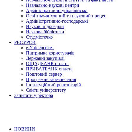
Навчально-наукові центри
Адміністративно-управлінські
Освітньо-виховний та науковий процес
Адміністративно-господарські
Наукові підрозділи
Наукова бібліотека
Студмістечко
РЕСУРСИ
е-Університет
Підтримка користувачів
Державні закупівлі
ОЩАДБАНК оплата
ПРИВАТБАНК оплата
Поштовий сервер
Програмне забезпечення
Інституційний репозитарій
Сайти університету
Запитати у ректора
НОВИНИ