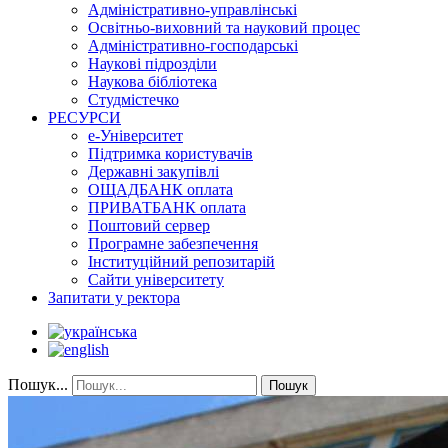
Адміністративно-управлінські
Освітньо-виховний та науковий процес
Адміністративно-господарські
Наукові підрозділи
Наукова бібліотека
Студмістечко
РЕСУРСИ
е-Університет
Підтримка користувачів
Державні закупівлі
ОЩАДБАНК оплата
ПРИВАТБАНК оплата
Поштовий сервер
Програмне забезпечення
Інституційний репозитарій
Сайти університету
Запитати у ректора
Пошук...
Пошук