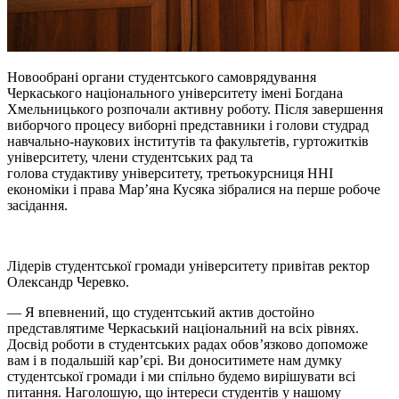
Новообрані органи студентського самоврядування
Черкаського національного університету імені Богдана
Хмельницького розпочали активну роботу. Після завершення
виборчого процесу виборні представники і голови студрад
навчально-наукових інститутів та факультетів, гуртожитків
університету, члени студентських рад та
голова студактиву університету, третьокурсниця ННІ
економіки і права Мар’яна Кусяка зібралися на перше робоче
засідання.
Лідерів студентської громади університету привітав ректор
Олександр Черевко.
— Я впевнений, що студентський актив достойно
представлятиме Черкаський національний на всіх рівнях.
Досвід роботи в студентських радах обов’язково допоможе
вам і в подальшій кар’єрі. Ви доноситимете нам думку
студентської громади і ми спільно будемо вирішувати всі
питання. Наголошую, що інтереси студентів у нашому