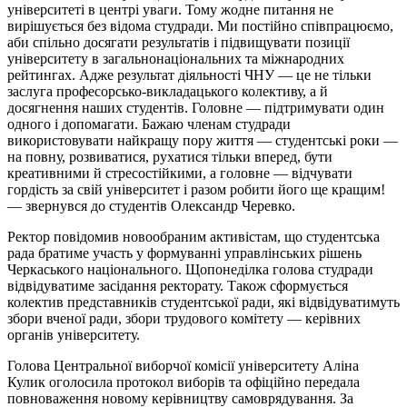
університеті в центрі уваги. Тому жодне питання не
вирішується без відома студради. Ми постійно співпрацюємо,
аби спільно досягати результатів і підвищувати позиції
університету в загальнонаціональних та міжнародних
рейтингах. Адже результат діяльності ЧНУ — це не тільки
заслуга професорсько-викладацького колективу, а й
досягнення наших студентів. Головне — підтримувати один
одного і допомагати. Бажаю членам студради
використовувати найкращу пору життя — студентські роки —
на повну, розвиватися, рухатися тільки вперед, бути
креативними й стресостійкими, а головне — відчувати
гордість за свій університет і разом робити його ще кращим!
— звернувся до студентів Олександр Черевко.
Ректор повідомив новообраним активістам, що студентська
рада братиме участь у формуванні управлінських рішень
Черкаського національного. Щопонеділка голова студради
відвідуватиме засідання ректорату. Також сформується
колектив представників студентської ради, які відвідуватимуть
збори вченої ради, збори трудового комітету — керівних
органів університету.
Голова Центральної виборчої комісії університету Аліна
Кулик оголосила протокол виборів та офіційно передала
повноваження новому керівництву самоврядування. За