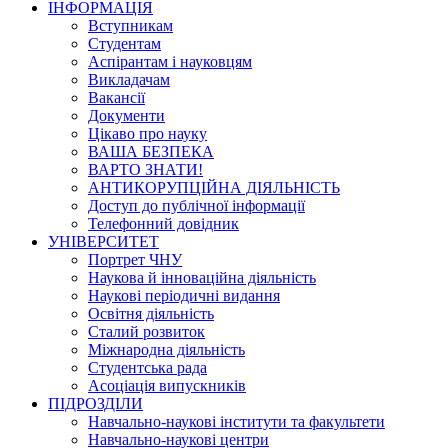
ІНФОРМАЦІЯ
Вступникам
Студентам
Аспірантам і науковцям
Викладачам
Вакансії
Документи
Цікаво про науку
ВАША БЕЗПЕКА
ВАРТО ЗНАТИ!
АНТИКОРУПЦІЙНА ДІЯЛЬНІСТЬ
Доступ до публічної інформації
Телефонний довідник
УНІВЕРСИТЕТ
Портрет ЧНУ
Наукова й інноваційна діяльність
Наукові періодичні видання
Освітня діяльність
Сталий розвиток
Міжнародна діяльність
Студентська рада
Асоціація випускників
ПІДРОЗДІЛИ
Навчально-наукові інститути та факультети
Навчально-наукові центри