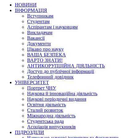
НОВИНИ
ІНФОРМАЦІЯ
Вступникам
Студентам
Аспірантам і науковцям
Викладачам
Вакансії
Документи
Цікаво про науку
ВАША БЕЗПЕКА
ВАРТО ЗНАТИ!
АНТИКОРУПЦІЙНА ДІЯЛЬНІСТЬ
Доступ до публічної інформації
Телефонний довідник
УНІВЕРСИТЕТ
Портрет ЧНУ
Наукова й інноваційна діяльність
Наукові періодичні видання
Освітня діяльність
Сталий розвиток
Міжнародна діяльність
Студентська рада
Асоціація випускників
ПІДРОЗДІЛИ
Навчально-наукові інститути та факультети