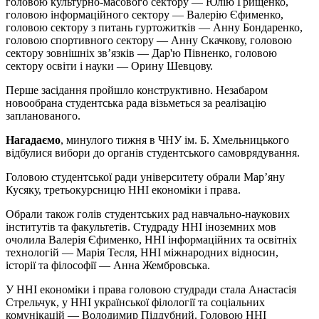
головою культурно-масового сектору — Юлію Грищенко,
головою інформаційного сектору — Валерію Єфименко,
головою сектору з питань гуртожитків — Анну Бондаренко,
головою спортивного сектору — Анну Скачкову, головою
сектору зовнішніх зв’язків — Дар'ю Півненко, головою
сектору освіти і науки — Орину Шевцову.
Перше засідання пройшло конструктивно. Незабаром
новообрана студентська рада візьметься за реалізацію
запланованого.
Нагадаємо
, минулого тижня в ЧНУ ім. Б. Хмельницького
відбулися вибори до органів студентського самоврядування.
Головою студентської ради університету обрали Мар’яну
Кусяку, третьокурсницю ННІ економіки і права.
Обрали також голів студентських рад навчально-наукових
інститутів та факультетів. Студраду ННІ іноземних мов
очолила Валерія Єфименко, ННІ інформаційних та освітніх
технологій — Марія Тесля, ННІ міжнародних відносин,
історії та філософії — Анна Жембровська.
У ННІ економіки і права головою студради стала Анастасія
Стрельчук, у ННІ української філології та соціальних
комунікацій — Володимир Піддубний. Головою ННІ