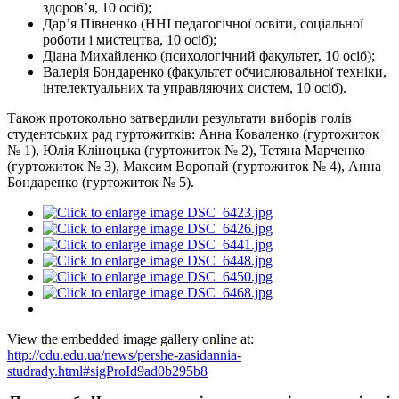
здоров’я, 10 осіб);
Дар’я Півненко (ННІ педагогічної освіти, соціальної
роботи і мистецтва, 10 осіб);
Діана Михайленко (психологічний факультет, 10 осіб);
Валерія Бондаренко (факультет обчислювальної техніки,
інтелектуальних та управляючих систем, 10 осіб).
Також протокольно затвердили результати виборів голів
студентських рад гуртожитків: Анна Коваленко (гуртожиток
№ 1), Юлія Кліноцька (гуртожиток № 2), Тетяна Марченко
(гуртожиток № 3), Максим Воропай (гуртожиток № 4), Анна
Бондаренко (гуртожиток № 5).
View the embedded image gallery online at:
http://cdu.edu.ua/news/pershe-zasidannia-
studrady.html#sigProId9ad0b295b8