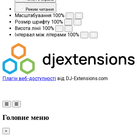
Режим читання
Масштабування
100
%
Розмір шрифту
100
%
Висота лінії
100
%
Інтервал між літерами
100
%
Плагін веб-доступності
від DJ-Extensions.com
Головне меню
×