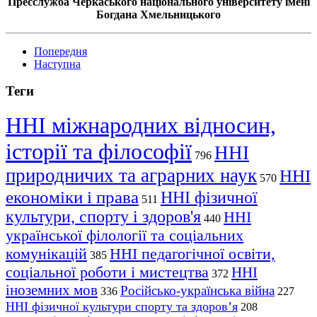
Пресслужба Черкаського національного університету імені
Богдана Хмельницького
Попередня
Наступна
Теги
ННІ міжнародних відносин,
історії та філософії
ННІ
796
природничих та аграрних наук
ННІ
570
економіки і права
ННІ фізичної
511
культури, спорту і здоров'я
ННІ
440
української філології та соціальних
комунікацій
ННІ педагогічної освіти,
385
соціальної роботи і мистецтва
ННІ
372
іноземних мов
Російсько-українська війна
336
227
ННІ фізичної культури спорту та здоров’я
208