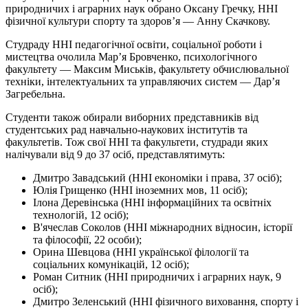
природничих і аграрних наук обрано Оксану Гречку, ННІ
фізичної культури спорту та здоров’я — Анну Скачкову.
Студраду ННІ педагогічної освіти, соціальної роботи і
мистецтва очолила Мар’я Бровченко, психологічного
факультету — Максим Миськів, факультету обчислювальної
техніки, інтелектуальних та управляючих систем — Дар’я
Загребельна.
Студенти також обирали виборних представників від
студентських рад навчально-наукових інститутів та
факультетів. Тож свої ННІ та факультети, студради яких
налічували від 9 до 37 осіб, представлятимуть:
Дмитро Завадський (ННІ економіки і права, 37 осіб);
Юлія Грищенко (ННІ іноземних мов, 11 осіб);
Ілона Деревінська (ННІ інформаційних та освітніх
технологій, 12 осіб);
В'ячеслав Соколов (ННІ міжнародних відносин, історії
та філософії, 22 особи);
Орина Шевцова (ННІ української філології та
соціальних комунікацій, 12 осіб);
Роман Ситник (ННІ природничих і аграрних наук, 9
осіб);
Дмитро Зеленський (ННІ фізичного виховання, спорту і