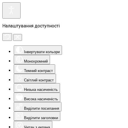
Налаштування доступності
Інвертувати кольори
Монохромний
Темний контраст
Світлий контраст
Низька насиченість
Висока насиченість
Виділити посилання
Виділити заголовки
Читач з екрана