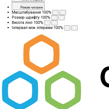
Режим читання
Масштабування
100
%
Розмір шрифту
100
%
Висота лінії
100
%
Інтервал між літерами
100
%