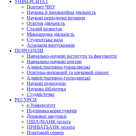
УНІВЕРСИТЕТ
Портрет ЧНУ
Наукова й інноваційна діяльність
Наукові періодичні видання
Освітня діяльність
Сталий розвиток
Міжнародна діяльність
Студентська рада
Асоціація випускників
ПІДРОЗДІЛИ
Навчально-наукові інститути та факультети
Навчально-наукові центри
Адміністративно-управлінські
Освітньо-виховний та науковий процес
Адміністративно-господарські
Наукові підрозділи
Наукова бібліотека
Студмістечко
РЕСУРСИ
е-Університет
Підтримка користувачів
Державні закупівлі
ОЩАДБАНК оплата
ПРИВАТБАНК оплата
Поштовий сервер