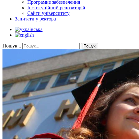
Програмне забезпечення
Інституційний репозитарій
Сайти університету
Запитати у ректора
Пошук...
Пошук