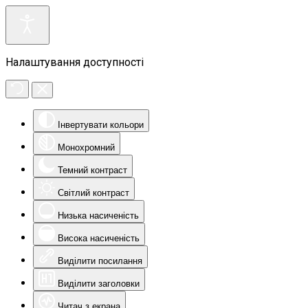
Налаштування доступності
Інвертувати кольори
Монохромний
Темний контраст
Світлий контраст
Низька насиченість
Висока насиченість
Виділити посилання
Виділити заголовки
Читач з екрана