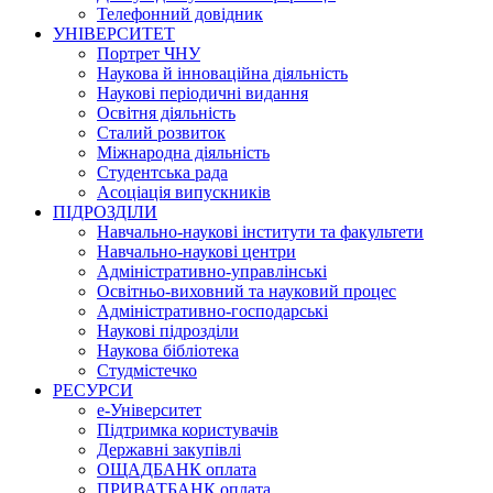
Телефонний довідник
УНІВЕРСИТЕТ
Портрет ЧНУ
Наукова й інноваційна діяльність
Наукові періодичні видання
Освітня діяльність
Сталий розвиток
Міжнародна діяльність
Студентська рада
Асоціація випускників
ПІДРОЗДІЛИ
Навчально-наукові інститути та факультети
Навчально-наукові центри
Адміністративно-управлінські
Освітньо-виховний та науковий процес
Адміністративно-господарські
Наукові підрозділи
Наукова бібліотека
Студмістечко
РЕСУРСИ
е-Університет
Підтримка користувачів
Державні закупівлі
ОЩАДБАНК оплата
ПРИВАТБАНК оплата