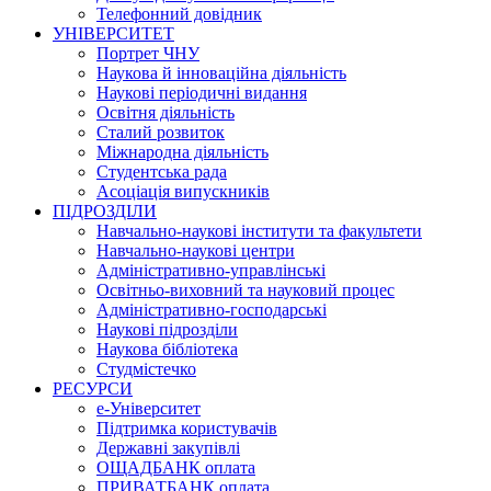
Телефонний довідник
УНІВЕРСИТЕТ
Портрет ЧНУ
Наукова й інноваційна діяльність
Наукові періодичні видання
Освітня діяльність
Сталий розвиток
Міжнародна діяльність
Студентська рада
Асоціація випускників
ПІДРОЗДІЛИ
Навчально-наукові інститути та факультети
Навчально-наукові центри
Адміністративно-управлінські
Освітньо-виховний та науковий процес
Адміністративно-господарські
Наукові підрозділи
Наукова бібліотека
Студмістечко
РЕСУРСИ
е-Університет
Підтримка користувачів
Державні закупівлі
ОЩАДБАНК оплата
ПРИВАТБАНК оплата