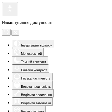
Налаштування доступності
Інвертувати кольори
Монохромний
Темний контраст
Світлий контраст
Низька насиченість
Висока насиченість
Виділити посилання
Виділити заголовки
Читач з екрана