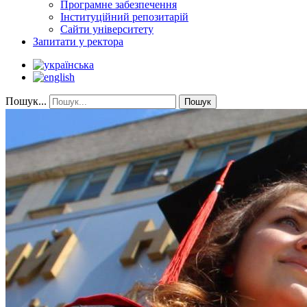
Програмне забезпечення
Інституційний репозитарій
Сайти університету
Запитати у ректора
Пошук...
Пошук