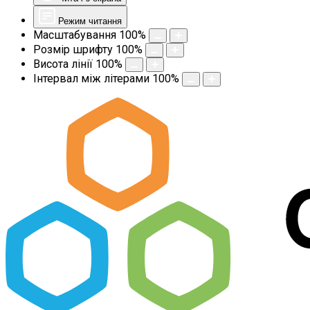
Режим читання
Масштабування
100
%
Розмір шрифту
100
%
Висота лінії
100
%
Інтервал між літерами
100
%