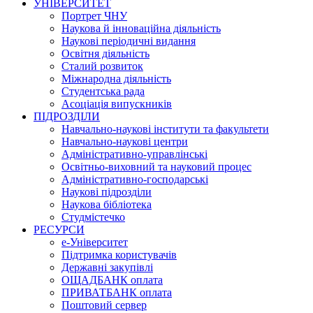
УНІВЕРСИТЕТ
Портрет ЧНУ
Наукова й інноваційна діяльність
Наукові періодичні видання
Освітня діяльність
Сталий розвиток
Міжнародна діяльність
Студентська рада
Асоціація випускників
ПІДРОЗДІЛИ
Навчально-наукові інститути та факультети
Навчально-наукові центри
Адміністративно-управлінські
Освітньо-виховний та науковий процес
Адміністративно-господарські
Наукові підрозділи
Наукова бібліотека
Студмістечко
РЕСУРСИ
е-Університет
Підтримка користувачів
Державні закупівлі
ОЩАДБАНК оплата
ПРИВАТБАНК оплата
Поштовий сервер