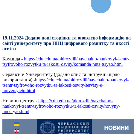
19.11.2024 Додано нові сторінки та оновлено інформацію на
сайті університету про ННЦ цифрового розвитку та якості
освіти
Команда -
https://cdu.edu.ua/pidrozdili/navchalno-naukovyi-tsentr-
tsyfrovoho-rozvytku-ta-iakosti-osvity/komanda-nnts-tsryao.html
Серавіси е-Університету (додано опис та інструкції щодо
використання) -
https://cdu.edu.ua/pidrozdili/navchalno-naukovyi-
tsentr-tsyfrovoho-rozvytku-ta-iakosti-osvity/servisy-e-
universytetu.html
Новини центру -
https://cdu.edu.ua/pidrozdili/navchalno-
naukovyi-tsentr-tsyfrovoho-rozvytku-ta-iakosti-osvity/novyny-
nnccryao.html