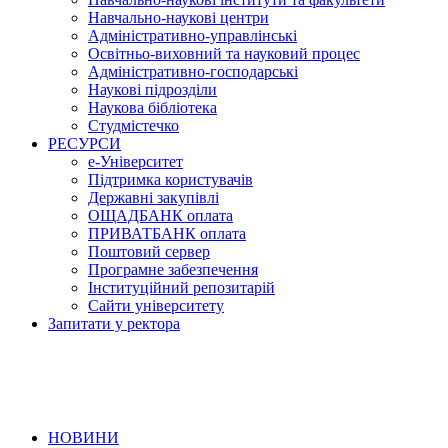
Навчально-наукові центри
Адміністративно-управлінські
Освітньо-виховний та науковий процес
Адміністративно-господарські
Наукові підрозділи
Наукова бібліотека
Студмістечко
РЕСУРСИ
е-Університет
Підтримка користувачів
Державні закупівлі
ОЩАДБАНК оплата
ПРИВАТБАНК оплата
Поштовий сервер
Програмне забезпечення
Інституційний репозитарій
Сайти університету
Запитати у ректора
НОВИНИ