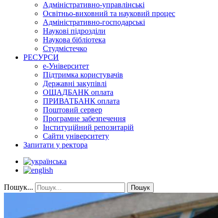
Адміністративно-управлінські
Освітньо-виховний та науковий процес
Адміністративно-господарські
Наукові підрозділи
Наукова бібліотека
Студмістечко
РЕСУРСИ
е-Університет
Підтримка користувачів
Державні закупівлі
ОЩАДБАНК оплата
ПРИВАТБАНК оплата
Поштовий сервер
Програмне забезпечення
Інституційний репозитарій
Сайти університету
Запитати у ректора
Пошук...
Пошук