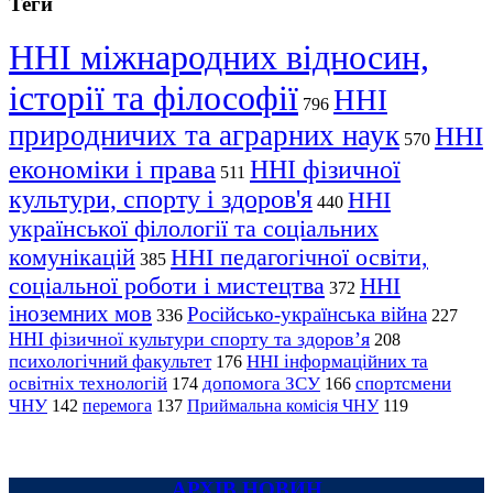
Теги
ННІ міжнародних відносин,
історії та філософії
ННІ
796
природничих та аграрних наук
ННІ
570
економіки і права
ННІ фізичної
511
культури, спорту і здоров'я
ННІ
440
української філології та соціальних
комунікацій
ННІ педагогічної освіти,
385
соціальної роботи і мистецтва
ННІ
372
іноземних мов
Російсько-українська війна
336
227
ННІ фізичної культури спорту та здоров’я
208
психологічний факультет
ННІ інформаційних та
176
освітніх технологій
допомога ЗСУ
спортсмени
174
166
ЧНУ
перемога
142
137
Приймальна комісія ЧНУ
119
АРХІВ НОВИН