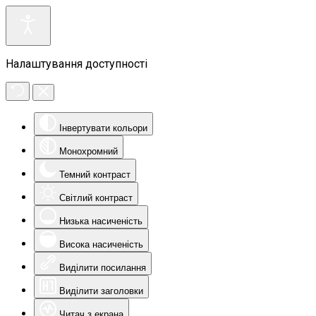
Налаштування доступності
Інвертувати кольори
Монохромний
Темний контраст
Світлий контраст
Низька насиченість
Висока насиченість
Виділити посилання
Виділити заголовки
Читач з екрана