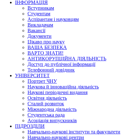
ІНФОРМАЦІЯ
Вступникам
Студентам
Аспірантам і науковцям
Викладачам
Вакансії
Документи
Цікаво про науку
ВАША БЕЗПЕКА
ВАРТО ЗНАТИ!
АНТИКОРУПЦІЙНА ДІЯЛЬНІСТЬ
Доступ до публічної інформації
Телефонний довідник
УНІВЕРСИТЕТ
Портрет ЧНУ
Наукова й інноваційна діяльність
Наукові періодичні видання
Освітня діяльність
Сталий розвиток
Міжнародна діяльність
Студентська рада
Асоціація випускників
ПІДРОЗДІЛИ
Навчально-наукові інститути та факультети
Навчально-наукові центри