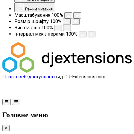
Режим читання
Масштабування
100
%
Розмір шрифту
100
%
Висота лінії
100
%
Інтервал між літерами
100
%
Плагін веб-доступності
від DJ-Extensions.com
Головне меню
×