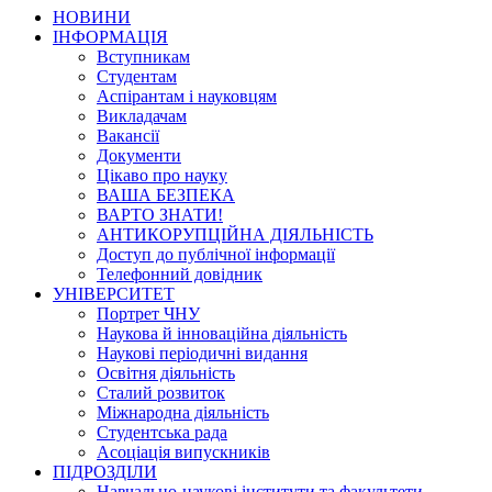
НОВИНИ
ІНФОРМАЦІЯ
Вступникам
Студентам
Аспірантам і науковцям
Викладачам
Вакансії
Документи
Цікаво про науку
ВАША БЕЗПЕКА
ВАРТО ЗНАТИ!
АНТИКОРУПЦІЙНА ДІЯЛЬНІСТЬ
Доступ до публічної інформації
Телефонний довідник
УНІВЕРСИТЕТ
Портрет ЧНУ
Наукова й інноваційна діяльність
Наукові періодичні видання
Освітня діяльність
Сталий розвиток
Міжнародна діяльність
Студентська рада
Асоціація випускників
ПІДРОЗДІЛИ
Навчально-наукові інститути та факультети