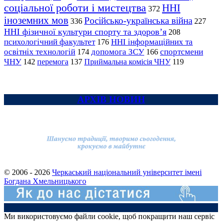
соціальної роботи і мистецтва
ННІ
372
іноземних мов
Російсько-українська війна
336
227
ННІ фізичної культури спорту та здоров’я
208
психологічний факультет
ННІ інформаційних та
176
освітніх технологій
допомога ЗСУ
спортсмени
174
166
ЧНУ
перемога
142
137
Приймальна комісія ЧНУ
119
АРХІВ НОВИН
© 2006 - 2026
Черкаський національний університет імені
Богдана Хмельницького
Ми використовуємо файли cookie, щоб покращити наш сервіс