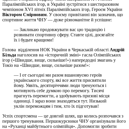
Паралімпійських ігор, в Україні зустрітися з шестиразовим
чемпіоном XVI літніх Паралімпійських ігор, Героєм України
Віктором Смірновим
. У своєму привітанні він зазначив, що
спортивне життя ЧНУ — дуже різноманітне й успішне:
— Закликаю продовжувати вас цю традицію і
розвивати спортивну сферу. Ставте цілі, досягайте
їх і будьте кращими!
Голова відділення НОК України в Черкаській області
Андрій
Більда
наголосив на «історичній зміні» гасла Олімпійських
ігор («Швидше, вище, сильніше!») напередодні змагань у
Токіо на «Швидше, вище, сильніше разом!»:
— І от сьогодні ми разом вшановуємо героїв
українського спорту, які все життя присвятили
йому. Уявіть, десятиріччями люди тренуються і
мотивують себе думкою про перемогу. Тисячі
прагнуть перемогти, а здобувають призові місця
одиниці. І зараз вони знаходяться тут. Низький
уклін переможцям і тим, хто їх підготував!
Успіх спортсмена — це довгий шлях, що колись розпочався з
першого тренування. Першокурсники ЧНУ організували його
на «Руханці майбутнього олімпійця». Допомогли зробити