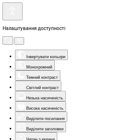
Налаштування доступності
Інвертувати кольори
Монохромний
Темний контраст
Світлий контраст
Низька насиченість
Висока насиченість
Виділити посилання
Виділити заголовки
Читач з екрана