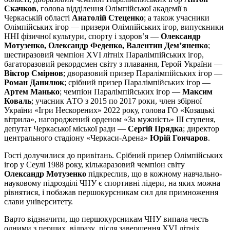
Скачков
, голова відділення Олімпійської академії в
Черкаській області
Анатолій Стеценко
; а також учасники
Олімпійських ігор — призери Олімпійських ігор, випускники
ННІ фізичної культури, спорту і здоров’я —
Олександр
Мотузенко, Олександр Феденко, Валентин Дем’яненко
;
шестиразовий чемпіон XVI літніх Паралімпійських ігор,
багаторазовий рекордсмен світу з плавання, Герой України —
Віктор Смірнов
; дворазовий призер Паралімпійських ігор —
Роман Данилюк
; срібний призер Паралімпійських ігор —
Артем Манько
; чемпіон Паралімпійських ігор —
Максим
Коваль
; учасник АТО з 2015 по 2017 роки, член збірної
України «Ігри Нескорених» 2022 року, голова ГО «Козацькі
вітрила», нагороджений орденом «За мужність» ІІІ ступеня,
депутат Черкаської міської ради —
Сергій Прядка
; директор
центрального стадіону «Черкаси-Арена»
Юрій Гончаров
.
Гості долучилися до привітань. Срібний призер Олімпійських
ігор у Сеулі 1988 року, кількаразовий чемпіон світу
Олександр Мотузенко
підкреслив, що в кожному навчально-
науковому підрозділі ЧНУ є спортивні лідери, на яких можна
рівнятися, і побажав першокурсникам сил для примноження
слави університету.
Варто відзначити, що першокурсникам ЧНУ випала честь
одними з перших, відразу після завершення XVI літніх