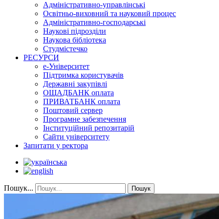
Адміністративно-управлінські
Освітньо-виховний та науковий процес
Адміністративно-господарські
Наукові підрозділи
Наукова бібліотека
Студмістечко
РЕСУРСИ
е-Університет
Підтримка користувачів
Державні закупівлі
ОЩАДБАНК оплата
ПРИВАТБАНК оплата
Поштовий сервер
Програмне забезпечення
Інституційний репозитарій
Сайти університету
Запитати у ректора
Пошук...
Пошук