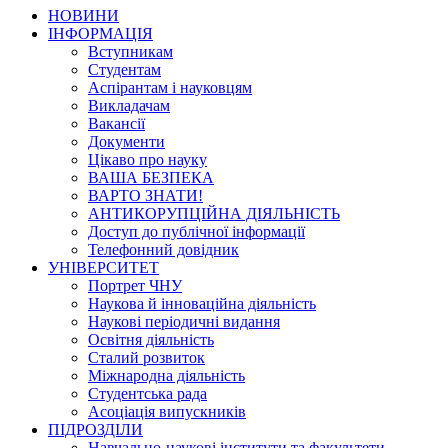
НОВИНИ
ІНФОРМАЦІЯ
Вступникам
Студентам
Аспірантам і науковцям
Викладачам
Вакансії
Документи
Цікаво про науку
ВАША БЕЗПЕКА
ВАРТО ЗНАТИ!
АНТИКОРУПЦІЙНА ДІЯЛЬНІСТЬ
Доступ до публічної інформації
Телефонний довідник
УНІВЕРСИТЕТ
Портрет ЧНУ
Наукова й інноваційна діяльність
Наукові періодичні видання
Освітня діяльність
Сталий розвиток
Міжнародна діяльність
Студентська рада
Асоціація випускників
ПІДРОЗДІЛИ
Навчально-наукові інститути та факультети