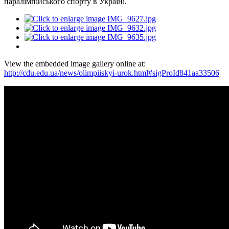
паралімпійського спорту в Україні.
View the embedded image gallery online at:
http://cdu.edu.ua/news/olimpiiskyi-urok.html#sigProId841aa33506