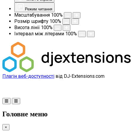
Режим читання
Масштабування
100
%
Розмір шрифту
100
%
Висота лінії
100
%
Інтервал між літерами
100
%
Плагін веб-доступності
від DJ-Extensions.com
Головне меню
×