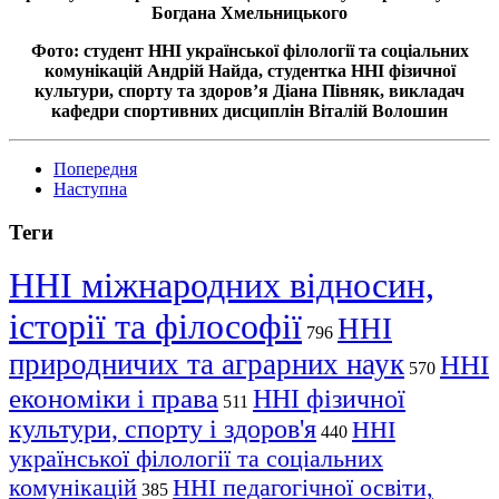
Богдана Хмельницького
Фото: студент ННІ української філології та соціальних
комунікацій Андрій Найда, студентка ННІ фізичної
культури, спорту та здоров’я Діана Півняк, викладач
кафедри спортивних дисциплін Віталій Волошин
Попередня
Наступна
Теги
ННІ міжнародних відносин,
історії та філософії
ННІ
796
природничих та аграрних наук
ННІ
570
економіки і права
ННІ фізичної
511
культури, спорту і здоров'я
ННІ
440
української філології та соціальних
комунікацій
ННІ педагогічної освіти,
385