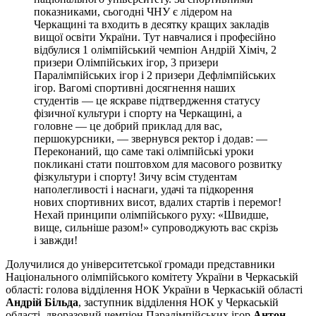
показниками, сьогодні ЧНУ є лідером на
Черкащині та входить в десятку кращих закладів
вищої освіти України. Тут навчалися і професійно
відбулися 1 олімпійський чемпіон Андрій Хіміч, 2
призери Олімпійських ігор, 3 призери
Паралімпійських ігор і 2 призери Дефлімпійських
ігор. Вагомі спортивні досягнення наших
студентів — це яскраве підтвердження статусу
фізичної культури і спорту на Черкащині, а
головне — це добрий приклад для вас,
першокурсники, — звернувся ректор і додав: —
Переконаний, що саме такі олімпійські уроки
покликані стати поштовхом для масового розвитку
фізкультури і спорту! Зичу всім студентам
наполегливості і наснаги, удачі та підкорення
нових спортивних висот, вдалих стартів і перемог!
Нехай принципи олімпійського руху: «Швидше,
вище, сильніше разом!» супроводжують вас скрізь
і завжди!
Долучилися до університетської громади представники
Національного олімпійського комітету України в Черкаській
області: голова відділення НОК України в Черкаській області
Андрій Більда
, заступник відділення НОК у Черкаській
області, дворазовий чемпіон Паралімпійських ігор
Антон