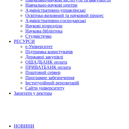
Навчально-наукові центри
Адміністративно-управлінські
Освітньо-виховний та науковий процес
Адміністративно-господарські
Наукові підрозділи
Наукова бібліотека
Студмістечко
РЕСУРСИ
е-Університет
Підтримка користувачів
Державні закупівлі
ОЩАДБАНК оплата
ПРИВАТБАНК оплата
Поштовий сервер
Програмне забезпечення
Інституційний репозитарій
Сайти університету
Запитати у ректора
НОВИНИ