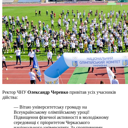
Ректор ЧНУ
Олександр Черевко
привітав усіх учасників
дійства:
— Вітаю університетську громаду на
Всеукраїнському олімпійському уроці!
Підвищення фізичної активності в молодіжному
середовищі є пріоритетом Черкаського
національного університету. За спортивними