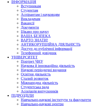
ІНФОРМАЦІЯ
Вступникам
Студентам
Аспірантам і науковцям
Викладачам
Вакансії
Документи
Цікаво про науку
ВАША БЕЗПЕКА
ВАРТО ЗНАТИ!
АНТИКОРУПЦІЙНА ДІЯЛЬНІСТЬ
Доступ до публічної інформації
Телефонний довідник
УНІВЕРСИТЕТ
Портрет ЧНУ
Наукова й інноваційна діяльність
Наукові періодичні видання
Освітня діяльність
Сталий розвиток
Міжнародна діяльність
Студентська рада
Асоціація випускників
ПІДРОЗДІЛИ
Навчально-наукові інститути та факультети
Навчально-наукові центри