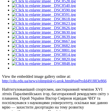
View the embedded image gallery online at:
http://cdu.edu.ua/news/olimpiiskyi-urok.html#sigProId491883e866
Найтитулованіший спортсмен, шестиразовий чемпіон XVI
літніх Паралімпійських ігор, багаторазовий рекордсмен світу з
плавання, Герой України Віктор Смірнов відвідав ЧНУ та
поспілкувався з науковцями університету, оскільки має давню
мрію — захистити дисертацію на тему розвитку