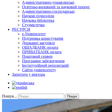
Адміністративно-управлінські
Освітньо-виховний та науковий процес
Адміністративно-господарські
Наукові підрозділи
Наукова бібліотека
Студмістечко
РЕСУРСИ
е-Університет
Підтримка користувачів
Державні закупівлі
ОЩАДБАНК оплата
ПРИВАТБАНК оплата
Поштовий сервер
Програмне забезпечення
Інституційний репозитарій
Сайти університету
Запитати у ректора
Пошук...
Пошук