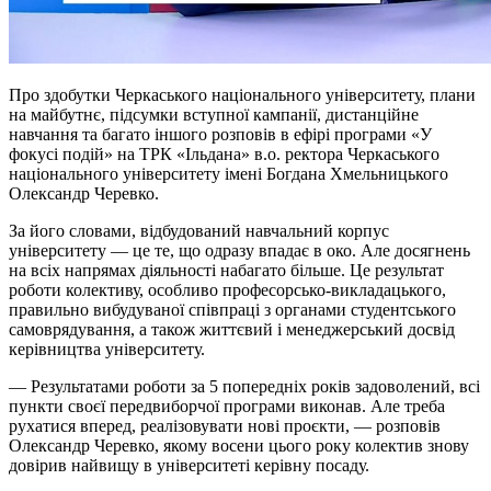
Про здобутки Черкаського національного університету, плани
на майбутнє, підсумки вступної кампанії, дистанційне
навчання та багато іншого розповів в ефірі програми «У
фокусі подій» на ТРК «Ільдана» в.о. ректора Черкаського
національного університету імені Богдана Хмельницького
Олександр Черевко.
За його словами, відбудований навчальний корпус
університету — це те, що одразу впадає в око. Але досягнень
на всіх напрямах діяльності набагато більше. Це результат
роботи колективу, особливо професорсько-викладацького,
правильно вибудуваної співпраці з органами студентського
самоврядування, а також життєвий і менеджерський досвід
керівництва університету.
— Результатами роботи за 5 попередніх років задоволений, всі
пункти своєї передвиборчої програми виконав. Але треба
рухатися вперед, реалізовувати нові проєкти, — розповів
Олександр Черевко, якому восени цього року колектив знову
довірив найвищу в університеті керівну посаду.