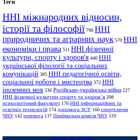
Теги
ННІ міжнародних відносин,
історії та філософії
ННІ
796
природничих та аграрних наук
ННІ
570
економіки і права
ННІ фізичної
511
культури, спорту і здоров'я
ННІ
440
української філології та соціальних
комунікацій
ННІ педагогічної освіти,
385
соціальної роботи і мистецтва
ННІ
372
іноземних мов
Російсько-українська війна
336
227
ННІ фізичної культури спорту та здоров’я
208
психологічний факультет
ННІ інформаційних та
176
освітніх технологій
допомога ЗСУ
спортсмени
174
166
ЧНУ
перемога
142
137
Приймальна комісія ЧНУ
119
АРХІВ НОВИН