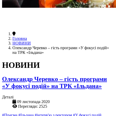
Головна
НОВИНИ
Олександр Черевко – гість програми «У фокусі подій»
на ТРК «Ільдана»
НОВИНИ
Олександр Черевко – гість програми
«У фокусі подій» на ТРК «Ільдана»
Деталі
09 листопада 2020
Перегляди: 2525
#Прагма
#Ільдана
#інтерв'ю з ректором
#У фокусі подій