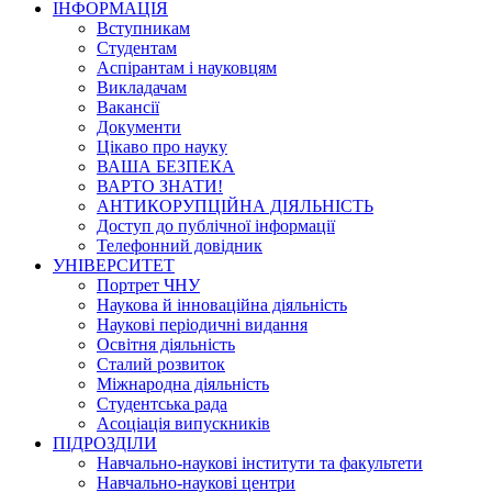
ІНФОРМАЦІЯ
Вступникам
Студентам
Аспірантам і науковцям
Викладачам
Вакансії
Документи
Цікаво про науку
ВАША БЕЗПЕКА
ВАРТО ЗНАТИ!
АНТИКОРУПЦІЙНА ДІЯЛЬНІСТЬ
Доступ до публічної інформації
Телефонний довідник
УНІВЕРСИТЕТ
Портрет ЧНУ
Наукова й інноваційна діяльність
Наукові періодичні видання
Освітня діяльність
Сталий розвиток
Міжнародна діяльність
Студентська рада
Асоціація випускників
ПІДРОЗДІЛИ
Навчально-наукові інститути та факультети
Навчально-наукові центри