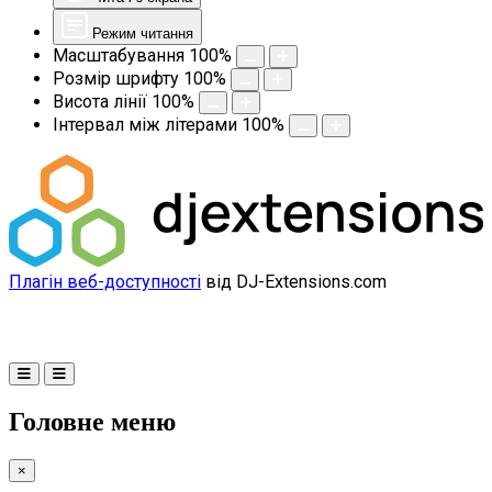
Режим читання
Масштабування
100
%
Розмір шрифту
100
%
Висота лінії
100
%
Інтервал між літерами
100
%
Плагін веб-доступності
від DJ-Extensions.com
Головне меню
×