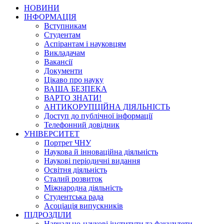
НОВИНИ
ІНФОРМАЦІЯ
Вступникам
Студентам
Аспірантам і науковцям
Викладачам
Вакансії
Документи
Цікаво про науку
ВАША БЕЗПЕКА
ВАРТО ЗНАТИ!
АНТИКОРУПЦІЙНА ДІЯЛЬНІСТЬ
Доступ до публічної інформації
Телефонний довідник
УНІВЕРСИТЕТ
Портрет ЧНУ
Наукова й інноваційна діяльність
Наукові періодичні видання
Освітня діяльність
Сталий розвиток
Міжнародна діяльність
Студентська рада
Асоціація випускників
ПІДРОЗДІЛИ
Навчально-наукові інститути та факультети