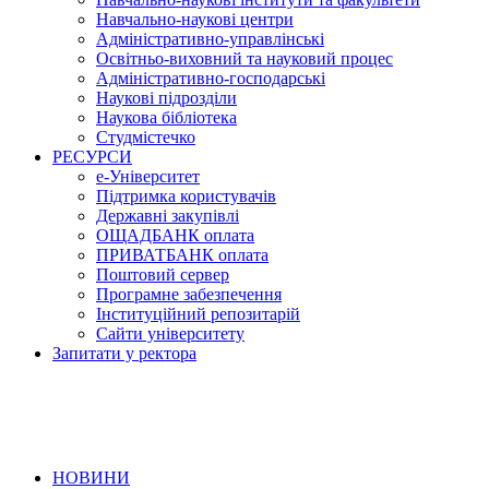
Навчально-наукові центри
Адміністративно-управлінські
Освітньо-виховний та науковий процес
Адміністративно-господарські
Наукові підрозділи
Наукова бібліотека
Студмістечко
РЕСУРСИ
е-Університет
Підтримка користувачів
Державні закупівлі
ОЩАДБАНК оплата
ПРИВАТБАНК оплата
Поштовий сервер
Програмне забезпечення
Інституційний репозитарій
Сайти університету
Запитати у ректора
НОВИНИ