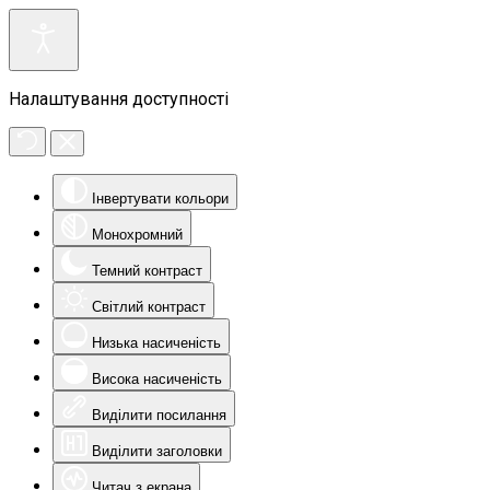
Налаштування доступності
Інвертувати кольори
Монохромний
Темний контраст
Світлий контраст
Низька насиченість
Висока насиченість
Виділити посилання
Виділити заголовки
Читач з екрана